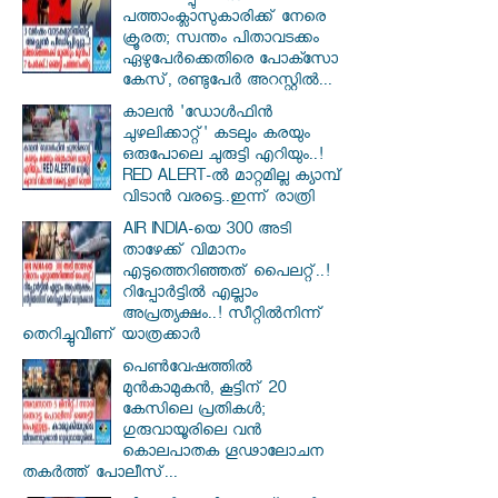
പത്താംക്ലാസുകാരിക്ക് നേരെ
ക്രൂരത; സ്വന്തം പിതാവടക്കം
ഏഴുപേർക്കെതിരെ പോക്സോ
കേസ്, രണ്ടുപേർ അറസ്റ്റിൽ...
കാലൻ 'ഡോൾഫിൻ
ചുഴലിക്കാറ്റ്' കടലും കരയും
ഒരുപോലെ ചുരുട്ടി എറിയും..!
RED ALERT-ൽ മാറ്റമില്ല ക്യാമ്പ്
വിടാൻ വരട്ടെ..ഇന്ന് രാത്രി
AIR INDIA-യെ 300 അടി
താഴേക്ക് വിമാനം
എടുത്തെറിഞ്ഞത് പൈലറ്റ്..!
റിപ്പോർട്ടിൽ എല്ലാം
അപ്രത്യക്ഷം..! സീറ്റിൽനിന്ന്
തെറിച്ചുവീണ് യാത്രക്കാർ
പെൺവേഷത്തിൽ
മുൻകാമുകൻ, കൂട്ടിന് 20
കേസിലെ പ്രതികൾ;
ഗുരുവായൂരിലെ വൻ
കൊലപാതക ഗൂഢാലോചന
തകർത്ത് പോലീസ്...