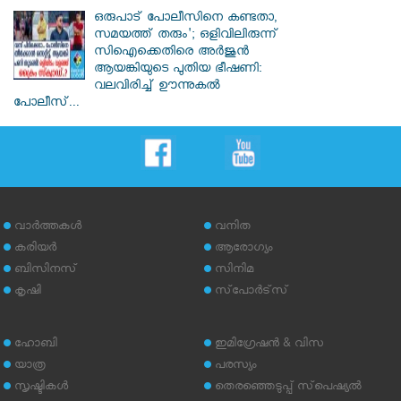
ഒരുപാട് പോലീസിനെ കണ്ടതാ,
സമയത്ത് തരും'; ഒളിവിലിരുന്ന്
സിഐക്കെതിരെ അർജുൻ
ആയങ്കിയുടെ പുതിയ ഭീഷണി:
വലവിരിച്ച് ഊന്നുകൽ
പോലീസ്...
വാര്‍ത്തകള്‍
വനിത
കരിയര്‍
ആരോഗ്യം
ബിസിനസ്
സിനിമ
കൃഷി
സ്‌പോര്‍ട്‌സ്
ഹോബി
ഇമിഗ്രേഷന്‍ & വിസ
യാത്ര
പരസ്യം
സൃഷ്ടികള്‍
തെരഞ്ഞെടുപ്പ് സ്‌പെഷ്യല്‍