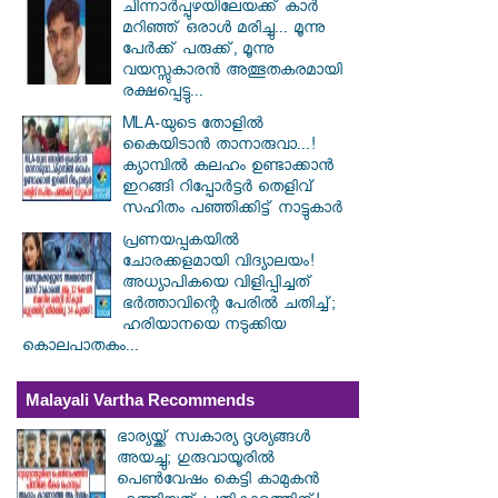
ചിന്നാർപ്പുഴയിലേയക്ക് കാർ
മറിഞ്ഞ് ഒരാൾ മരിച്ചു... മൂന്നു
പേർക്ക് പരുക്ക്, മൂന്നു
വയസ്സുകാരൻ അത്ഭുതകരമായി
രക്ഷപ്പെട്ടു...
MLA-യുടെ തോളിൽ
കൈയിടാൻ താനാരുവാ...!
ക്യാമ്പിൽ കലഹം ഉണ്ടാക്കാൻ
ഇറങ്ങി റിപ്പോർട്ടർ തെളിവ്
സഹിതം പഞ്ഞിക്കിട്ട് നാട്ടുകാർ
പ്രണയപ്പകയിൽ
ചോരക്കളമായി വിദ്യാലയം!
അധ്യാപികയെ വിളിപ്പിച്ചത്
ഭർത്താവിന്റെ പേരിൽ ചതിച്ച്;
ഹരിയാനയെ നടുക്കിയ
കൊലപാതകം...
Malayali Vartha Recommends
ഭാര്യയ്ക്ക് സ്വകാര്യ ദൃശ്യങ്ങൾ
അയച്ചു; ഗുരുവായൂരിൽ
പെൺവേഷം കെട്ടി കാമുകൻ