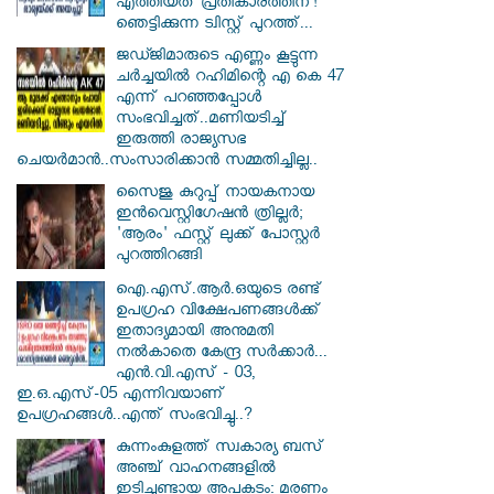
എത്തിയത് പ്രതികാരത്തിന്!
ഞെട്ടിക്കുന്ന ട്വിസ്റ്റ് പുറത്ത്...
ജഡ്ജിമാരുടെ എണ്ണം കൂട്ടുന്ന
ചർച്ചയിൽ റഹിമിന്റെ എ കെ 47
എന്ന് പറഞ്ഞപ്പോൾ
സംഭവിച്ചത്..മണിയടിച്ച്
ഇരുത്തി രാജ്യസഭ
ചെയർമാൻ..സംസാരിക്കാൻ സമ്മതിച്ചില്ല..
സൈജു കുറുപ്പ് നായകനായ
ഇൻവെസ്റ്റിഗേഷൻ ത്രില്ലർ;
'ആരം' ഫസ്റ്റ് ലുക്ക് പോസ്റ്റർ
പുറത്തിറങ്ങി
ഐ.എസ്.ആർ.ഒയുടെ രണ്ട്
ഉപഗ്രഹ വിക്ഷേപണങ്ങൾക്ക്
ഇതാദ്യമായി അനുമതി
നൽകാതെ കേന്ദ്ര സർക്കാർ...
എൻ.വി.എസ് - 03,
ഇ.ഒ.എസ്-05 എന്നിവയാണ്
ഉപഗ്രഹങ്ങൾ..എന്ത് സംഭവിച്ചു..?
കുന്നംകുളത്ത് സ്വകാര്യ ബസ്
അഞ്ച് വാഹനങ്ങളിൽ
ഇടിച്ചുണ്ടായ അപകടം: മരണം