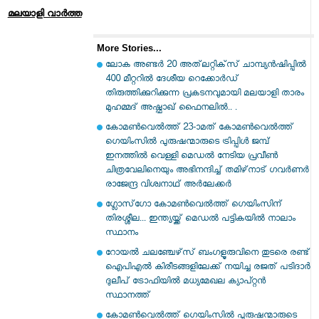
മലയാളി വാര്‍ത്ത
More Stories...
ലോക അണ്ടർ 20 അത്‌ലറ്റിക്‌സ് ചാമ്പ്യൻഷിപ്പിൽ
400 മീറ്ററിൽ ദേശീയ റെക്കോർഡ്
തിരുത്തിക്കുറിക്കുന്ന പ്രകടനവുമായി മലയാളി താരം
മുഹമ്മദ് അഷ്ഫാഖ് ഫൈനലിൽ.. .
കോമൺവെല്‍ത്ത് 23-ാമത് കോമൺ‌വെൽത്ത്
ഗെയിംസിൽ പുരുഷന്മാരുടെ ട്രിപ്പിൾ ജമ്പ്
ഇനത്തിൽ വെള്ളി മെഡൽ നേടിയ പ്രവീൺ
ചിത്രവേലിനെയും അഭിനന്ദിച്ച് തമിഴ്‌നാട് ഗവർണർ
രാജേന്ദ്ര വിശ്വനാഥ് അർലേക്കർ
ഗ്ലോസ്‌ഗോ കോമൺവെൽത്ത് ഗെയിംസിന്
തിരശ്ശീല... ഇന്ത്യയ്ക്ക് മെഡൽ പട്ടികയിൽ നാലാം
സ്ഥാനം
റോയല്‍ ചലഞ്ചേഴ്‌സ് ബംഗളൂരുവിനെ തുടരെ രണ്ട്
ഐപിഎല്‍ കിരീടങ്ങളിലേക്ക് നയിച്ച രജത് പടിദാര്‍
ദുലീപ് ട്രോഫിയില്‍ മധ്യമേഖല ക്യാപ്റ്റൻ
സ്ഥാനത്ത്
കോമൺവെൽത്ത് ഗെയിംസിൽ പുരുഷന്മാരുടെ