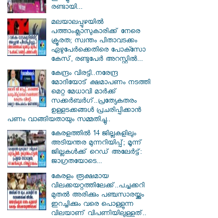
രണ്ടായി...
മലയാലപ്പുഴയിൽ
പത്താംക്ലാസുകാരിക്ക് നേരെ
ക്രൂരത; സ്വന്തം പിതാവടക്കം
ഏഴുപേർക്കെതിരെ പോക്സോ
കേസ്, രണ്ടുപേർ അറസ്റ്റിൽ...
കേന്ദ്രം വിരട്ടി..നരേന്ദ്ര
മോദിയോട് ക്ഷമാപണം നടത്തി
മെറ്റ മേധാവി മാർക്ക്
സക്കർബർ​ഗ്..പ്രത്യേകതരം
ഉള്ളടക്കങ്ങൾ പ്രചരിപ്പിക്കാൻ
പണം വാങ്ങിയതായും സമ്മതിച്ചു..
കേരളത്തിൽ 14 ജില്ലകളിലും
അടിയന്തര മുന്നറിയിപ്പ്; മൂന്ന്
ജില്ലകൾക്ക് റെഡ് അലേർട്ട്:
ജാഗ്രതയോടെ...
കേരളം രൂക്ഷമായ
വിലക്കയറ്റത്തിലേക്ക്..പച്ചക്കറി
മുതൽ അരിക്കും പഞ്ചസാരയ്ക്കും
ഇറച്ചിക്കും വരെ പൊള്ളുന്ന
വിലയാണ് വിപണിയിലുള്ളത്..