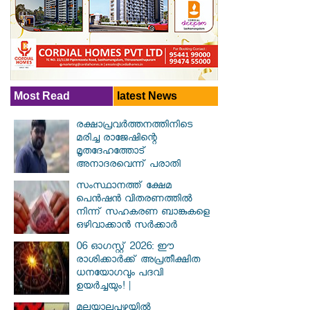
Most Read
latest News
രക്ഷാപ്രവര്‍ത്തനത്തിനിടെ
മരിച്ച രാജേഷിന്റെ
മൃതദേഹത്തോട്
അനാദരവെന്ന് പരാതി
സംസ്ഥാനത്ത് ക്ഷേമ
പെൻഷൻ വിതരണത്തിൽ
നിന്ന് സഹകരണ ബാങ്കുകളെ
ഒഴിവാക്കാൻ സർക്കാർ
06 ഓഗസ്റ്റ് 2026: ഈ
രാശിക്കാർക്ക് അപ്രതീക്ഷിത
ധനയോഗവും പദവി
ഉയർച്ചയും! |
മലയാലപ്പുഴയിൽ