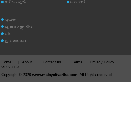
സ്‌പെഷ്യല്‍
പ്രവാസി
യുവത
എക്‌സ്‌ക്ലൂസീവ്
വീട്
ഇ അഹമ്മദ്‌
Home
|
About
|
Contact us
|
Terms
|
Privacy Policy
|
Grievance
Copyright © 2026
www.malayalivartha.com
. All Rights reserved.