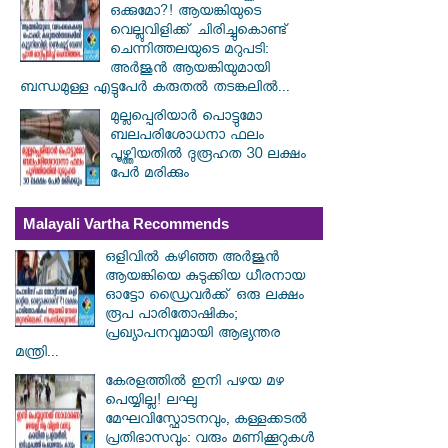
ഒക്കുമോ?! ആയങ്കിയുടെ
വെല്ലുവിളിക്ക് ചിരിച്ചുകൊണ്ട്
ചെന്നിത്തലയുടെ മറുപടി:
അർജുൻ ആയങ്കിയുമായി
ബന്ധമുള്ള എട്ടുപേർ കരുതൽ തടങ്കലിൽ...
മുല്ലപ്പെരിയാര്‍ പൊട്ടുമോ
ബലപരിശോധനാ ഫലം
പൂഴ്ത്തിയതില്‍ ദുരൂഹത 30 ലക്ഷം
പേര്‍ മരിക്കും
Malayali Vartha Recommends
ഒളിവിൽ കഴിഞ്ഞ അർജുൻ
ആയങ്കിയെ കുടുക്കിയ ധീരനായ
ഓട്ടോ ഡ്രൈവർക്ക് ഒരു ലക്ഷം
രൂപ പാരിതോഷികം;
പ്രഖ്യാപനവുമായി ആഭ്യന്തര
മന്ത്രി...
കേരളത്തിൽ ഇനി പഴയ മഴ
പെയ്യില്ല! ലഘു
മേഘവിസ്ഫോടനവും, കള്ളക്കടൽ
പ്രതിഭാസവും: വരും മണിക്കൂറുകൾ