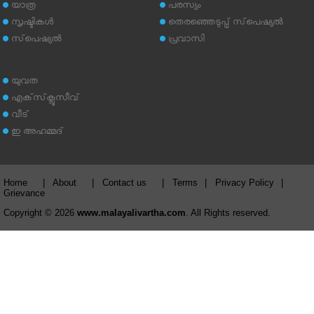
യാത്ര
പരസ്യം
സൃഷ്ടികള്‍
തെരഞ്ഞെടുപ്പ് സ്‌പെഷ്യല്‍
സ്‌പെഷ്യല്‍
പ്രവാസി
യുവത
എക്‌സ്‌ക്ലൂസീവ്
വീട്
ഇ അഹമ്മദ്‌
Home
|
About
|
Contact us
|
Terms
|
Privacy Policy
|
Grievance
Copyright © 2026
www.malayalivartha.com
. All Rights reserved.