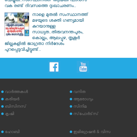
ചെയ്യുക..സംസ്ഥാനത്ത് ആയങ്കി ഫാൻസ്
വക രണ്ട് ദിവസത്തെ ദുഃഖാചരണം..
നാളെ മുതൽ സംസ്ഥാനത്ത്
മഴയുടെ ശക്തി ഗണ്യമായി
കുറയാനുള്ള
സാധ്യത..തിരുവനന്തപുരം,
കൊല്ലം, ആലപ്പുഴ, തൃശൂർ
ജില്ലകളിൽ ജാഗ്രതാ നിർദേശം
പുറപ്പെടുവിച്ചിട്ടുണ്ട്..
വാര്‍ത്തകള്‍
വനിത
കരിയര്‍
ആരോഗ്യം
ബിസിനസ്
സിനിമ
കൃഷി
സ്‌പോര്‍ട്‌സ്
ഹോബി
ഇമിഗ്രേഷന്‍ & വിസ