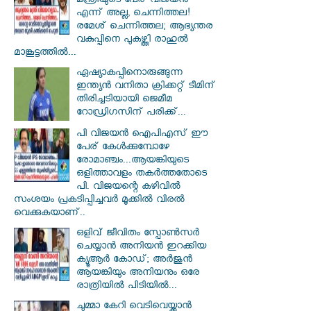
മന്ത്രിയുടെ പേര് വിജയൻ
എന്ന് അല്ല, ചെന്നിത്തല!
രമേശ് ചെന്നിത്തല; ആഭ്യന്തര
വകുപ്പിനെ പുകഴ്ത്തി രാഹുൽ
മാങ്കൂട്ടത്തിൽ...
ഏഷ്യാകപ്പിനൊരുങ്ങുന്ന
ഇന്ത്യൻ വനിതാ ക്രിക്കറ്റ് ടീമിന്
തിരിച്ചടിയായി ജെമീമ
റോഡ്രിഗസിന് പരിക്ക്...
പി വിജയന്‍ ഐപിഎസ് ഈ
പേര് കേൾക്കുമ്പോഴേ
രോമാഞ്ചം...ആയങ്കിയുടെ
ഒളിത്താവളം തകര്‍ത്തതോടെ
പി. വിജയന്റെ കഴിവില്‍
സംശയം പ്രകടിപ്പിച്ചവര്‍ മൂക്കില്‍ വിരല്‍
വെക്കുകയാണ്..
ഒളിവ് ജീവിതം സ്പോൺസർ
ചെയ്യാൻ അനിയൻ ഇറക്കിയ
ക്യൂആർ കോഡ്; അർജുൻ
ആയങ്കിയും അനിയനും ഒരേ
രാത്രിയിൽ പിടിയിൽ...
ചുമ്മാ കേറി വെടിവെയ്ക്കാൻ