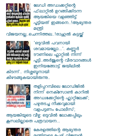
ലേഡി അഡ്വക്കറ്റിന്റെ
ഫ്‌ലാറ്റിൽ ഉറങ്ങിക്കിടന്ന
ആയങ്കിയെ വളഞ്ഞിട്ട്
പൂട്ടിയത് ഇങ്ങനെ..!ആഭ്യന്തര
മന്ത്രി
വിജയനല്ല..ചെന്നിത്തല..!രാഹുൽ കട്ടയ്ക്ക്
'ഒടുവിൽ പവനായി
ശവമായല്ലോ...'. കണ്ണൂര്‍
ടൗണിലെ ഫ്ലാറ്റിൽ നിന്ന്
പൂട്ടി..അർജുന്റെ വീരവാദങ്ങൾ
ഇനിയങ്ങോട്ട് ജയിലിൽ
കിടന്ന്.. നിശ്ശബ്ദനായി
കീഴടങ്ങുകയായിരുന്നു..
തളിപ്പറമ്പിലെ ലോഡ്ജിൽ
നിന്ന് നെക്സോൺ കാറിൽ
അഡ്വക്കേറ്റിന്റെ ഫ്ലാറ്റിലേക്ക്;
പഴുതടച്ച നീക്കവുമായി
വളപട്ടണം പോലീസ്;
ആയങ്കിയുടെ വീഴ്ച: ഒടുവിൽ ലോക്കപ്പിലും
കൂസലില്ലാതെ പത്രവായന...
കേരളത്തിന്റെ ആഭ്യന്തര