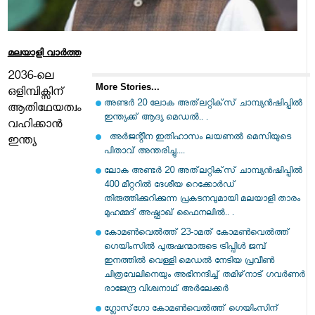
മലയാളി വാര്‍ത്ത
2036-ലെ
More Stories...
ഒളിമ്പിക്സിന്
അണ്ടർ 20 ലോക അത്‌ലറ്റിക്‌സ് ചാമ്പ്യൻഷിപ്പിൽ
ആതിഥേയത്വം
ഇന്ത്യക്ക് ആദ്യ മെഡൽ.. .
വഹിക്കാൻ
അർജന്റീന ഇതിഹാസം ലയണൽ മെസിയുടെ
ഇന്ത്യ
പിതാവ് അന്തരിച്ചു....
ലോക അണ്ടർ 20 അത്‌ലറ്റിക്‌സ് ചാമ്പ്യൻഷിപ്പിൽ
400 മീറ്ററിൽ ദേശീയ റെക്കോർഡ്
തിരുത്തിക്കുറിക്കുന്ന പ്രകടനവുമായി മലയാളി താരം
മുഹമ്മദ് അഷ്ഫാഖ് ഫൈനലിൽ.. .
കോമൺവെല്‍ത്ത് 23-ാമത് കോമൺ‌വെൽത്ത്
ഗെയിംസിൽ പുരുഷന്മാരുടെ ട്രിപ്പിൾ ജമ്പ്
ഇനത്തിൽ വെള്ളി മെഡൽ നേടിയ പ്രവീൺ
ചിത്രവേലിനെയും അഭിനന്ദിച്ച് തമിഴ്‌നാട് ഗവർണർ
രാജേന്ദ്ര വിശ്വനാഥ് അർലേക്കർ
ഗ്ലോസ്‌ഗോ കോമൺവെൽത്ത് ഗെയിംസിന്