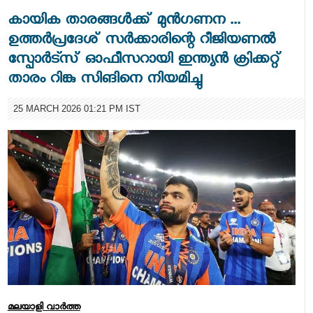
കായിക താരങ്ങൾക്ക് മുൻഗണന ...
ഉത്തർപ്രദേശ് സർക്കാരിന്റെ റീജിയണൽ
സ്പോർട്സ് ഓഫീസറായി ഇന്ത്യൻ ക്രിക്കറ്റ്
താരം റിങ്കു സിങിനെ നിയമിച്ചു
25 MARCH 2026 01:21 PM IST
മലയാളി വാര്‍ത്ത