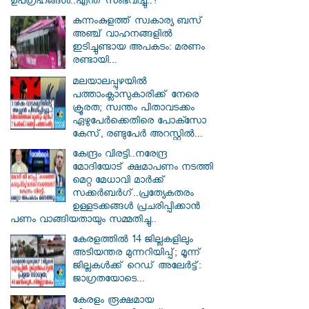
ഉപഗ്രഹങ്ങൾ..എന്ത് സംഭവിച്ചു..?
കുന്നംകുളത്ത് സ്വകാര്യ ബസ്
അഞ്ച് വാഹനങ്ങളിൽ
ഇടിച്ചുണ്ടായ അപകടം: മരണം
രണ്ടായി...
മലയാലപ്പുഴയിൽ
പത്താംക്ലാസുകാരിക്ക് നേരെ
ക്രൂരത; സ്വന്തം പിതാവടക്കം
ഏഴുപേർക്കെതിരെ പോക്സോ
കേസ്, രണ്ടുപേർ അറസ്റ്റിൽ...
കേന്ദ്രം വിരട്ടി..നരേന്ദ്ര
മോദിയോട് ക്ഷമാപണം നടത്തി
മെറ്റ മേധാവി മാർക്ക്
സക്കർബർ​ഗ്..പ്രത്യേകതരം
ഉള്ളടക്കങ്ങൾ പ്രചരിപ്പിക്കാൻ
പണം വാങ്ങിയതായും സമ്മതിച്ചു..
കേരളത്തിൽ 14 ജില്ലകളിലും
അടിയന്തര മുന്നറിയിപ്പ്; മൂന്ന്
ജില്ലകൾക്ക് റെഡ് അലേർട്ട്:
ജാഗ്രതയോടെ...
കേരളം രൂക്ഷമായ