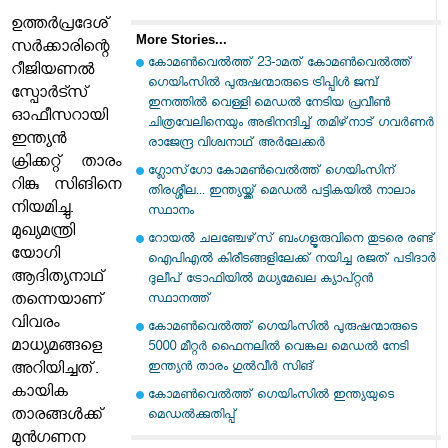
ഉത്തർപ്രദേശ്
More Stories...
സർക്കാരിന്റെ
കോമൺവെല്‍ത്ത് 23-ാമത് കോമൺ‌വെൽത്ത്
റീജിയണൽ
ഗെയിംസിൽ പുരുഷന്മാരുടെ ട്രിപ്പിൾ ജമ്പ്
സ്പോർട്സ്
ഇനത്തിൽ വെള്ളി മെഡൽ നേടിയ പ്രവീൺ
ഓഫീസറായി
ചിത്രവേലിനെയും അഭിനന്ദിച്ച് തമിഴ്‌നാട് ഗവർണർ
ഇന്ത്യൻ
രാജേന്ദ്ര വിശ്വനാഥ് അർലേക്കർ
ക്രിക്കറ്റ് താരം
ഗ്ലോസ്‌ഗോ കോമൺവെൽത്ത് ഗെയിംസിന്
റിങ്കു സിങിനെ
തിരശ്ശീല... ഇന്ത്യയ്ക്ക് മെഡൽ പട്ടികയിൽ നാലാം
നിയമിച്ചു.
സ്ഥാനം
മുഖ്യമന്ത്രി
റോയല്‍ ചലഞ്ചേഴ്‌സ് ബംഗളൂരുവിനെ തുടരെ രണ്ട്
യോഗി
ഐപിഎല്‍ കിരീടങ്ങളിലേക്ക് നയിച്ച രജത് പടിദാര്‍
ആദിത്യനാഥ്
ദുലീപ് ട്രോഫിയില്‍ മധ്യമേഖല ക്യാപ്റ്റൻ
തന്നെയാണ്
സ്ഥാനത്ത്
വിവരം
കോമൺവെൽത്ത് ഗെയിംസിൽ പുരുഷന്മാരുടെ
മാധ്യമങ്ങളെ
5000 മീറ്റർ ഫൈനലിൽ വെങ്കല മെഡൽ നേടി
ഇന്ത്യൻ താരം ഗുൽവീർ സിങ്
അറിയിച്ചത്.
കായിക
കോമൺവെൽത്ത് ഗെയിംസിൽ ഇന്ത്യയുടെ
താരങ്ങൾക്ക്
മെഡൽക്കുതിപ്പ്
മുൻഗണന