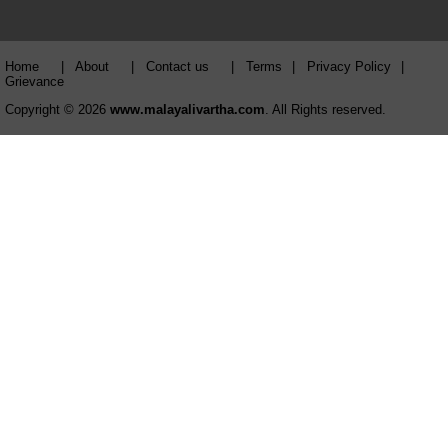
Home
|
About
|
Contact us
|
Terms
|
Privacy Policy
|
Grievance
Copyright © 2026
www.malayalivartha.com
. All Rights reserved.