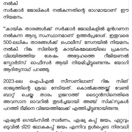
നൽകി
സർക്കാർ ജോലികൾ നൽകുന്നതിന്റെ ഭാഗമായാണ് ഈ
നിയമനം.
“കായിക താരങ്ങൾക്ക് സർക്കാർ ജോലികളിൽ മുൻഗണന
നൽകുന്ന ആദ്യ സംസ്ഥാനമാണ് ഉത്തർപ്രദേശ്. ഇതുവരെ
500-ലധികം താരങ്ങൾക്ക് പൊലീസ് സേനയിൽ നിയമനം
നൽകി. റിങ്കു സിങിന്റെ കായികമേഖലയിലെ പ്രകടനം
വിലയിരുത്തിയ ശേഷം അദ്ദേഹത്തെ റീജിയണൽ
സ്പോർട്സ് ഓഫീസർ ആയി നിയമിച്ചിട്ടുണ്ടെന്നും യോഗി
ആദിത്യനാഥ് പറഞ്ഞു.
2023-ലെ ഐപിഎൽ സീസണിലാണ് റിങ്കു സിങ്
രാജ്യത്തിന്റെ ശ്രദ്ധ നേടിയത്. കൊൽക്കത്തയ്ക്ക് വേണ്ടി
ബാറ്റ് ചെയ്ത താരം ഗുജറാത്ത് ടൈറ്റൻസിനെതിരെ
അവസാന ഓവറിൽ തുടർച്ചയായി അഞ്ച് സിക്‌സുകൾ
പറത്തി ടീമിനെ വിജയത്തിലേക്ക് എത്തിച്ചിട്ടുണ്ടായിരുന്നു.
ഏഷ്യൻ ഗെയിംസിൽ സ്വർണം, ഏഷ്യ കപ്പ് ജയം, ഏറ്റവും
ഒടുവിൽ ടി20 ലോകകപ്പ് ജയം എന്നിവ ഉൾപ്പെടെ നിരവധി