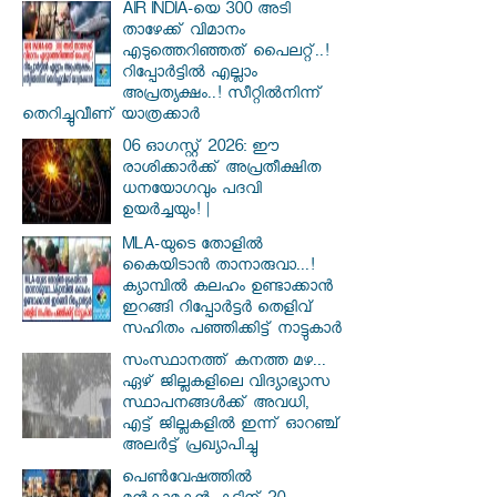
AIR INDIA-യെ 300 അടി
താഴേക്ക് വിമാനം
എടുത്തെറിഞ്ഞത് പൈലറ്റ്..!
റിപ്പോർട്ടിൽ എല്ലാം
അപ്രത്യക്ഷം..! സീറ്റിൽനിന്ന്
തെറിച്ചുവീണ് യാത്രക്കാർ
06 ഓഗസ്റ്റ് 2026: ഈ
രാശിക്കാർക്ക് അപ്രതീക്ഷിത
ധനയോഗവും പദവി
ഉയർച്ചയും! |
MLA-യുടെ തോളിൽ
കൈയിടാൻ താനാരുവാ...!
ക്യാമ്പിൽ കലഹം ഉണ്ടാക്കാൻ
ഇറങ്ങി റിപ്പോർട്ടർ തെളിവ്
സഹിതം പഞ്ഞിക്കിട്ട് നാട്ടുകാർ
സംസ്ഥാനത്ത് കനത്ത മഴ...
ഏഴ് ജില്ലകളിലെ വിദ്യാഭ്യാസ
സ്ഥാപനങ്ങൾക്ക് അവധി,
എട്ട് ജില്ലകളിൽ ഇന്ന് ഓറഞ്ച്
അലർട്ട് പ്രഖ്യാപിച്ചു
പെൺവേഷത്തിൽ