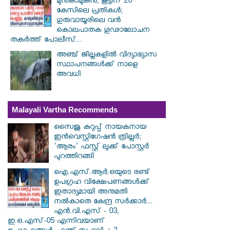
മുൻകാമുകൻ, കൂട്ടിന് 20
കേസിലെ പ്രതികൾ;
ഗുരുവായൂരിലെ വൻ
കൊലപാതക ഗൂഢാലോചന
തകർത്ത് പോലീസ്...
അഞ്ച് ജില്ലകളില്‍ വിദ്യാഭ്യാസ
സ്ഥാപനങ്ങള്‍ക്ക് നാളെ
അവധി
Malayali Vartha Recommends
സൈജു കുറുപ്പ് നായകനായ
ഇൻവെസ്റ്റിഗേഷൻ ത്രില്ലർ;
'ആരം' ഫസ്റ്റ് ലുക്ക് പോസ്റ്റർ
പുറത്തിറങ്ങി
ഐ.എസ്.ആർ.ഒയുടെ രണ്ട്
ഉപഗ്രഹ വിക്ഷേപണങ്ങൾക്ക്
ഇതാദ്യമായി അനുമതി
നൽകാതെ കേന്ദ്ര സർക്കാർ...
എൻ.വി.എസ് - 03,
ഇ.ഒ.എസ്-05 എന്നിവയാണ്