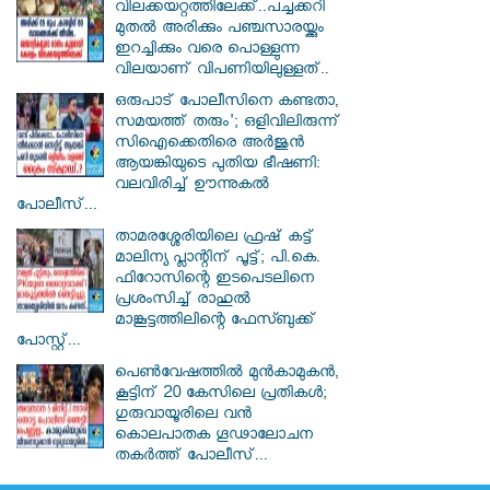
വിലക്കയറ്റത്തിലേക്ക്..പച്ചക്കറി
മുതൽ അരിക്കും പഞ്ചസാരയ്ക്കും
ഇറച്ചിക്കും വരെ പൊള്ളുന്ന
വിലയാണ് വിപണിയിലുള്ളത്..
ഒരുപാട് പോലീസിനെ കണ്ടതാ,
സമയത്ത് തരും'; ഒളിവിലിരുന്ന്
സിഐക്കെതിരെ അർജുൻ
ആയങ്കിയുടെ പുതിയ ഭീഷണി:
വലവിരിച്ച് ഊന്നുകൽ
പോലീസ്...
താമരശ്ശേരിയിലെ ഫ്രഷ് കട്ട്
മാലിന്യ പ്ലാന്റിന് പൂട്ട്; പി.കെ.
ഫിറോസിന്റെ ഇടപെടലിനെ
പ്രശംസിച്ച് രാഹുൽ
മാങ്കൂട്ടത്തിലിന്റെ ഫേസ്ബുക്ക്
പോസ്റ്റ്...
പെൺവേഷത്തിൽ മുൻകാമുകൻ,
കൂട്ടിന് 20 കേസിലെ പ്രതികൾ;
ഗുരുവായൂരിലെ വൻ
കൊലപാതക ഗൂഢാലോചന
തകർത്ത് പോലീസ്...