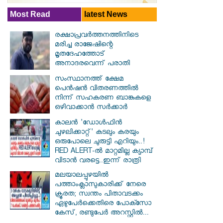
Most Read
latest News
രക്ഷാപ്രവര്‍ത്തനത്തിനിടെ
മരിച്ച രാജേഷിന്റെ
മൃതദേഹത്തോട്
അനാദരവെന്ന് പരാതി
സംസ്ഥാനത്ത് ക്ഷേമ
പെൻഷൻ വിതരണത്തിൽ
നിന്ന് സഹകരണ ബാങ്കുകളെ
ഒഴിവാക്കാൻ സർക്കാർ
കാലൻ 'ഡോൾഫിൻ
ചുഴലിക്കാറ്റ്' കടലും കരയും
ഒരുപോലെ ചുരുട്ടി എറിയും..!
RED ALERT-ൽ മാറ്റമില്ല ക്യാമ്പ്
വിടാൻ വരട്ടെ..ഇന്ന് രാത്രി
മലയാലപ്പുഴയിൽ
പത്താംക്ലാസുകാരിക്ക് നേരെ
ക്രൂരത; സ്വന്തം പിതാവടക്കം
ഏഴുപേർക്കെതിരെ പോക്സോ
കേസ്, രണ്ടുപേർ അറസ്റ്റിൽ...