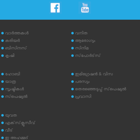
വാര്‍ത്തകള്‍
വനിത
കരിയര്‍
ആരോഗ്യം
ബിസിനസ്
സിനിമ
കൃഷി
സ്‌പോര്‍ട്‌സ്
ഹോബി
ഇമിഗ്രേഷന്‍ & വിസ
യാത്ര
പരസ്യം
സൃഷ്ടികള്‍
തെരഞ്ഞെടുപ്പ് സ്‌പെഷ്യല്‍
സ്‌പെഷ്യല്‍
പ്രവാസി
യുവത
എക്‌സ്‌ക്ലൂസീവ്
വീട്
ഇ അഹമ്മദ്‌