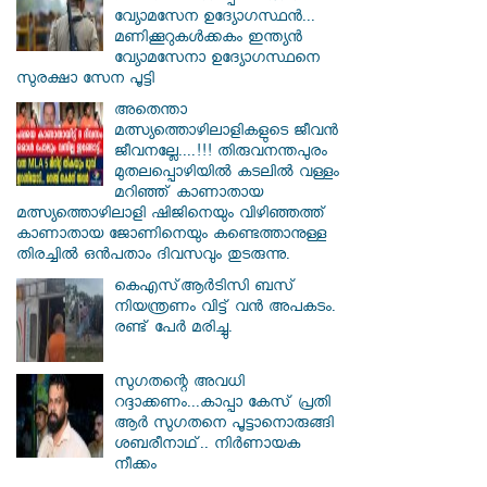
വ്യോമസേന ഉദ്യോ​ഗസ്ഥൻ...
മണിക്കൂറുകൾക്കകം ഇന്ത്യൻ
വ്യോമസേനാ ഉദ്യോഗസ്ഥനെ
സുരക്ഷാ സേന പൂട്ടി
അതെന്താ
മത്സ്യത്തൊഴിലാളികളുടെ ജീവൻ
ജീവനല്ലേ....!!! തിരുവനന്തപുരം
മുതലപ്പൊഴിയില്‍ കടലില്‍ വള്ളം
മറിഞ്ഞ് കാണാതായ
മത്സ്യത്തൊഴിലാളി ഷിജിനെയും വിഴിഞ്ഞത്ത്
കാണാതായ ജോണിനെയും കണ്ടെത്താനുള്ള
തിരച്ചില്‍ ഒന്‍പതാം ദിവസവും തുടരുന്നു.
കെഎസ്ആര്‍ടിസി ബസ്
നിയന്ത്രണം വിട്ട് വൻ അപകടം.
രണ്ട് പേർ മരിച്ചു.
സു​ഗതന്റെ അവധി
റദ്ദാക്കണം...കാപ്പാ കേസ് പ്രതി
ആർ സു​ഗതനെ പൂട്ടാനൊരുങ്ങി
ശബരീനാഥ്.. നിർണായക
നീക്കം