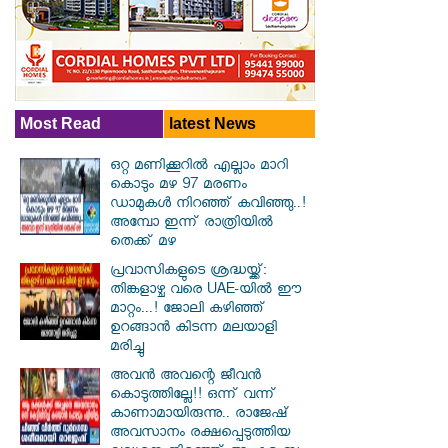
Most Read
latest News
ഒറ്റ മണിക്കൂറിൽ എല്ലാം മാറി
കൊടും മഴ 97 മരണം
ഡാമുകൾ നിറഞ്ഞ് കവിഞ്ഞു..!
അമ്പോ ഇന്ന് രാത്രിയിൽ
തെക്ക് മഴ
പ്രവാസികളുടെ ശ്രദ്ധയ്ക്ക്:
തിങ്കളാഴ്ച വരെ UAE-യിൽ ഈ
മാറ്റം...! ജോലി കഴിഞ്ഞ്
ഉറങ്ങാൻ കിടന്ന മലയാളി
മരിച്ചു
അവൻ അവന്റെ ജീവൻ
കൊടുത്തില്ലേ!! ഒന്ന് വന്ന്
കാണാമായിരുന്നു.. രാജേഷ്
അവസാനം രക്ഷപ്പെടുത്തിയ