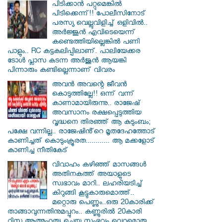
പിടിക്കാൻ പറ്റുമെങ്കിൽ
പിടിക്കെന്ന്!! പോലീസിനോട്
പരസ്യ വെല്ലുവിളിച്ച് ഒളിവിൽ..
അർജ്ജുൻ എവിടെയെന്ന്
കണ്ടെത്തിയില്ലെങ്കിൽ പണി
പാളും.. RC കട്ടകലിപ്പിലാണ്. പാലിയേക്കര
ടോൾ പ്ലാസ കടന്ന അർജുൻ ആയങ്കി
പിന്നാരും കണ്ടില്ലെന്നാണ് വിവരം
അവൻ അവന്റെ ജീവൻ
കൊടുത്തില്ലേ!! ഒന്ന് വന്ന്
കാണാമായിരുന്നു.. രാജേഷ്
അവസാനം രക്ഷപ്പെടുത്തിയ
വൃദ്ധനെ തിരഞ്ഞ് ആ കുടുംബം;
പക്ഷേ വന്നില്ല.. രാജേഷിൻ്റെ മൃതദേഹത്തോട്
കാണിച്ചത് കൊടുംക്രൂരത............ ആ മക്കളോട്
കാണിച്ച നീതികേട്
വിവാഹം കഴിഞ്ഞ് മാസങ്ങൾ
അതിനകത്ത് അയാളുടെ
സ്വഭാവം മാറി.. ലഹരിയടിച്ച്
കിറുങ്ങി കൂട്ടുകാരുമൊത്ത്..
മറ്റൊരു പെണ്ണും..ഒരു 20കാരിക്ക്
താങ്ങാവുന്നതിനുമപ്പുറം.. കണ്ണൂരിൽ 20കാരി