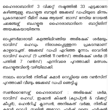
ഹൈദരാബാദിന് 3 വിക്കറ്റ് നഷ്ടത്തിൽ 33 എടുക്കാനേ
കഴിഞ്ഞുള്ളു. ബംഗളൂരു ബൗളർ ജേക്കബ് ഡഫിയുടെ മിന്നും
പ്രകടനമാണ് ടീമിന് രക്ഷ ആയത്. ടോസ് നേടിയ റോയല്‍
ചലഞ്ചേഴ്സ് ബംഗളൂരു ഹൈദരാബാദിനെ ബാറ്റിങിന്
അയക്കുകയായിരുന്നു.
ഓപ്പണർമാരായി കളത്തിലിറങ്ങിയ അഭിഷേക് ശർമയും
ട്രാവിസ് ഹെഡും നിരാശപ്പെടുത്തുന്ന പ്രകടനമാണ്
കാഴ്ചവെച്ചത്. ജേക്കബ് ഡഫി എറിഞ്ഞ മൂന്നാം ഓവറിൽ
ട്രാവിസ് ഹെഡ് (9 പന്തിൽ 11 റൺസ്) അഭിഷേക് ശർമ (8
പന്തിൽ 7 റൺസ്) എന്നിവരെ പുറത്താക്കി മത്സരം
ബംഗളൂരുവിന്റെ വഴിയിലാക്കി.
നാലാം ഓവറിൽ നിതീഷ് കുമാർ റെഡ്ഡിയെ ഒരു റൺസിന്
പുറത്താക്കി വീണ്ടും ജേക്കബ് ഡഫി ഞെട്ടിച്ചു.
സൺറൈസേഴ്സ് ഹൈദരാബാദ് : അഭിഷേക് ശർമ,
ട്രാവിസ് ഹെഡ്, ഇഷാൻ കിഷൻ (ക്യാപ്റ്റൻ & വിക്കറ്റ്
കീപ്പ‍ർ), ഹെൻറിച്ച് ക്ലാസൻ, അനികേത് വർമ്മ, നിതീഷ്