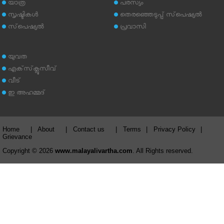
യാത്ര
പരസ്യം
സൃഷ്ടികള്‍
തെരഞ്ഞെടുപ്പ് സ്‌പെഷ്യല്‍
സ്‌പെഷ്യല്‍
പ്രവാസി
യുവത
എക്‌സ്‌ക്ലൂസീവ്
വീട്
ഇ അഹമ്മദ്‌
Home
|
About
|
Contact us
|
Terms
|
Privacy Policy
|
Grievance
Copyright © 2026
www.malayalivartha.com
. All Rights reserved.