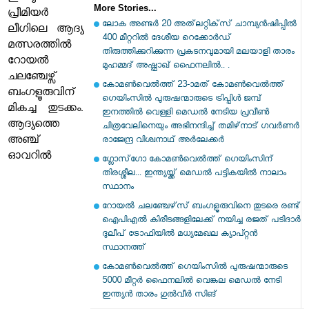
More Stories...
പ്രീമിയര്‍
ലോക അണ്ടർ 20 അത്‌ലറ്റിക്‌സ് ചാമ്പ്യൻഷിപ്പിൽ
ലീഗിലെ ആദ്യ
400 മീറ്ററിൽ ദേശീയ റെക്കോർഡ്
മത്സരത്തിൽ
തിരുത്തിക്കുറിക്കുന്ന പ്രകടനവുമായി മലയാളി താരം
റോയല്‍
മുഹമ്മദ് അഷ്ഫാഖ് ഫൈനലിൽ.. .
ചലഞ്ചേഴ്സ്
കോമൺവെല്‍ത്ത് 23-ാമത് കോമൺ‌വെൽത്ത്
ബംഗളൂരുവിന്
ഗെയിംസിൽ പുരുഷന്മാരുടെ ട്രിപ്പിൾ ജമ്പ്
മികച്ച തുടക്കം.
ഇനത്തിൽ വെള്ളി മെഡൽ നേടിയ പ്രവീൺ
ആദ്യത്തെ
ചിത്രവേലിനെയും അഭിനന്ദിച്ച് തമിഴ്‌നാട് ഗവർണർ
അഞ്ച്
രാജേന്ദ്ര വിശ്വനാഥ് അർലേക്കർ
ഓവറിൽ
ഗ്ലോസ്‌ഗോ കോമൺവെൽത്ത് ഗെയിംസിന്
തിരശ്ശീല... ഇന്ത്യയ്ക്ക് മെഡൽ പട്ടികയിൽ നാലാം
സ്ഥാനം
റോയല്‍ ചലഞ്ചേഴ്‌സ് ബംഗളൂരുവിനെ തുടരെ രണ്ട്
ഐപിഎല്‍ കിരീടങ്ങളിലേക്ക് നയിച്ച രജത് പടിദാര്‍
ദുലീപ് ട്രോഫിയില്‍ മധ്യമേഖല ക്യാപ്റ്റൻ
സ്ഥാനത്ത്
കോമൺവെൽത്ത് ഗെയിംസിൽ പുരുഷന്മാരുടെ
5000 മീറ്റർ ഫൈനലിൽ വെങ്കല മെഡൽ നേടി
ഇന്ത്യൻ താരം ഗുൽവീർ സിങ്