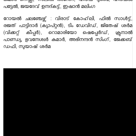
കുമാർ റെഡ്ഡി, സലിൽ അറോറ, ഹർഷ് ദുബെ, ഹർഷൽ
പട്ടേൽ, ജയദേവ് ഉനദ്കട്ട്, ഇഷാൻ മലിംഗ
റോയൽ ചലഞ്ചേഴ്സ് : വിരാട് കോഹ്‌ലി, ഫിൽ സാൾട്ട്,
രജത് പാട്ടിദാർ (ക്യാപ്റ്റൻ), ടിം ഡേവിഡ്, ജിതേഷ് ശർമ
(വിക്കറ്റ് കീപ്പ‍ർ), റൊമാരിയോ ഷെപ്പേർഡ്, ക്രുനാൽ
പാണ്ഡ്യ, ഭുവനേശ്വർ കുമാർ, അഭിനന്ദൻ സിംഗ്, ജേക്കബ്
ഡഫി, സുയാഷ് ശർമ