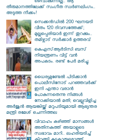
ഒഴിവാക്കുന്നില്ല.. ആ
തീരുമാനത്തിലേക്ക് സംഗീത സ്വർണലിംഗം..
അടുത്ത നീക്കം!
സെക്കൻഡിൽ 200 ഘനയടി
വീതം 120 ദിവസത്തേക്ക്;
മുല്ലപ്പെരിയാർ ഇന്ന് തുറക്കും..
തമിഴ്നാട് സർക്കാർ ഉത്തരവ്
കെഎസ്ആര്‍ടിസി ബസ്
നിയന്ത്രണം വിട്ട് വൻ
അപകടം. രണ്ട് പേർ മരിച്ചു.
ധൈര്യമുണ്ടേൽ പിടിക്കാൻ
പൊലീസിനോട് പറഞ്ഞവർക്ക്
ഇനി എന്താ വരാൻ
പോകുന്നതെന്നു നിങ്ങൾ
നോക്കിയാൽ മതി; വെല്ലുവിളിച്ച
അർജുൻ ആയങ്കിയ്ക്ക് മറുപടിയുമായി ആഭ്യന്തര
മന്ത്രി രമേശ് ചെന്നിത്തല
വിവാഹം കഴിഞ്ഞ് മാസങ്ങൾ
അതിനകത്ത് അയാളുടെ
സ്വഭാവം മാറി.. ലഹരിയടിച്ച്