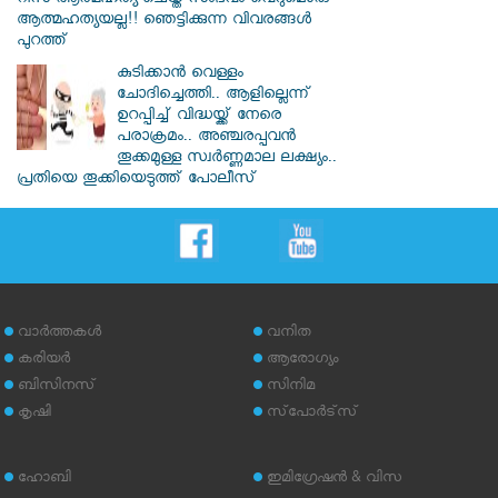
റിസ ആത്മഹത്യ ചെയ്ത സംഭവം വെറുമൊരു
ആത്മഹത്യയല്ല!! ഞെട്ടിക്കുന്ന വിവരങ്ങൾ
പുറത്ത്
കുടിക്കാൻ വെള്ളം
ചോദിച്ചെത്തി.. ആളില്ലെന്ന്
ഉറപ്പിച്ച് വിദ്ധയ്ക്ക് നേരെ
പരാക്രമം.. അഞ്ചരപ്പവൻ
തൂക്കമുള്ള സ്വർണ്ണമാല ലക്ഷ്യം..
പ്രതിയെ തൂക്കിയെടുത്ത് പോലീസ്
വാര്‍ത്തകള്‍
വനിത
കരിയര്‍
ആരോഗ്യം
ബിസിനസ്
സിനിമ
കൃഷി
സ്‌പോര്‍ട്‌സ്
ഹോബി
ഇമിഗ്രേഷന്‍ & വിസ