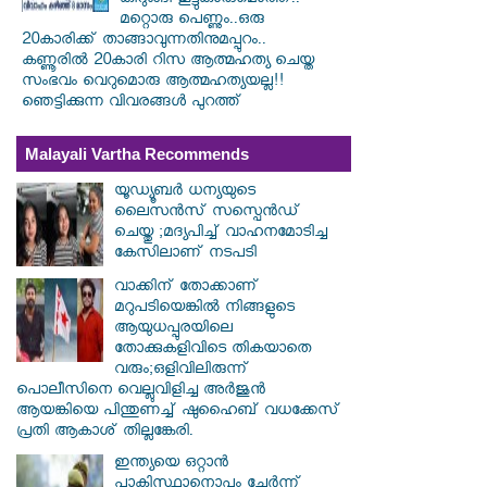
കിറുങ്ങി കൂട്ടുകാരുമൊത്ത്..
മറ്റൊരു പെണ്ണും..ഒരു
20കാരിക്ക് താങ്ങാവുന്നതിനുമപ്പുറം..
കണ്ണൂരിൽ 20കാരി റിസ ആത്മഹത്യ ചെയ്ത
സംഭവം വെറുമൊരു ആത്മഹത്യയല്ല!!
ഞെട്ടിക്കുന്ന വിവരങ്ങൾ പുറത്ത്
Malayali Vartha Recommends
യൂഡ്യൂബർ ധന്യയുടെ
ലൈസൻസ് സസ്പെൻഡ്
ചെയ്തു ;മദ്യപിച്ച് വാഹനമോടിച്ച
കേസിലാണ് നടപടി
വാക്കിന് തോക്കാണ്
മറുപടിയെങ്കിൽ നിങ്ങളുടെ
ആയുധപ്പുരയിലെ
തോക്കുകളിവിടെ തികയാതെ
വരും;ഒളിവിലിരുന്ന്
പൊലീസിനെ വെല്ലുവിളിച്ച അർജുൻ
ആയങ്കിയെ പിന്തുണച്ച് ഷുഹൈബ് വധക്കേസ്
പ്രതി ആകാശ് തില്ലങ്കേരി.
ഇന്ത്യയെ ഒറ്റാൻ
പാകിസ്ഥാനൊപ്പം ചേർന്ന്