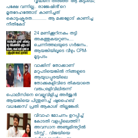
വൃദ്ധനെ തിരഞ്ഞ് ആ കുടുംബം;
പക്ഷേ വന്നില്ല.. രാജേഷിൻ്റെ
മൃതദേഹത്തോട് കാണിച്ചത്
കൊടുംക്രൂരത............ ആ മക്കളോട് കാണിച്ച
നീതികേട്
24 മണിക്കൂറിനകം തട്ടി
അകത്തുകയറ്റണം....
ചെന്നിത്തലയുടെ ഗർജനം..
ആയങ്കിയിലൂടെ വീഴും CPM-
മൂടുപടം
വാക്കിന് തോക്കാണ്
മറുപടിയെങ്കിൽ നിങ്ങളുടെ
ആയുധപ്പുരയിലെ
തോക്കുകളിവിടെ തികയാതെ
വരും;ഒളിവിലിരുന്ന്
പൊലീസിനെ വെല്ലുവിളിച്ച അർജുൻ
ആയങ്കിയെ പിന്തുണച്ച് ഷുഹൈബ്
വധക്കേസ് പ്രതി ആകാശ് തില്ലങ്കേരി.
വിവാഹ മോചനം ഉറപ്പിച്ച്
കോടതി വളപ്പിലെത്തി!!
അവസാന അഞ്ചുമിനുറ്റിൽ
ട്വിസ്റ്റ്.. വിജയിയെ