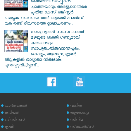
ശക്തമായ വകുപ്പുകള്‍
ചുമത്തിയാവും അർജുനെതിരെ
പുതിയ കേസ് രജിസ്റ്റര്‍
ചെയ്യുക..സംസ്ഥാനത്ത് ആയങ്കി ഫാൻസ്
വക രണ്ട് ദിവസത്തെ ദുഃഖാചരണം..
നാളെ മുതൽ സംസ്ഥാനത്ത്
മഴയുടെ ശക്തി ഗണ്യമായി
കുറയാനുള്ള
സാധ്യത..തിരുവനന്തപുരം,
കൊല്ലം, ആലപ്പുഴ, തൃശൂർ
ജില്ലകളിൽ ജാഗ്രതാ നിർദേശം
പുറപ്പെടുവിച്ചിട്ടുണ്ട്..
വാര്‍ത്തകള്‍
വനിത
കരിയര്‍
ആരോഗ്യം
ബിസിനസ്
സിനിമ
കൃഷി
സ്‌പോര്‍ട്‌സ്