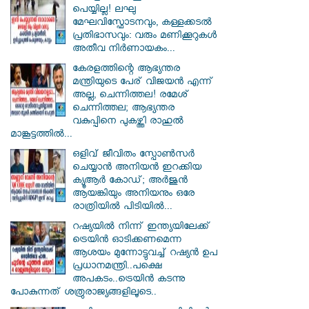
പെയ്യില്ല! ലഘു
മേഘവിസ്ഫോടനവും, കള്ളക്കടൽ
പ്രതിഭാസവും: വരും മണിക്കൂറുകൾ
അതീവ നിർണായകം...
കേരളത്തിന്റെ ആഭ്യന്തര
മന്ത്രിയുടെ പേര് വിജയൻ എന്ന്
അല്ല, ചെന്നിത്തല! രമേശ്
ചെന്നിത്തല; ആഭ്യന്തര
വകുപ്പിനെ പുകഴ്ത്തി രാഹുൽ
മാങ്കൂട്ടത്തിൽ...
ഒളിവ് ജീവിതം സ്പോൺസർ
ചെയ്യാൻ അനിയൻ ഇറക്കിയ
ക്യൂആർ കോഡ്; അർജുൻ
ആയങ്കിയും അനിയനും ഒരേ
രാത്രിയിൽ പിടിയിൽ...
റഷ്യയിൽ നിന്ന് ഇന്ത്യയിലേക്ക്
ട്രെയിൻ ഓടിക്കണമെന്ന
ആശയം മുന്നോട്ടുവച്ച് റഷ്യൻ ഉപ
പ്രധാനമന്ത്രി..പക്ഷെ
അപകടം..ട്രെയിൻ കടന്നു
പോകുന്നത് ശത്രുരാജ്യങ്ങളിലൂടെ..