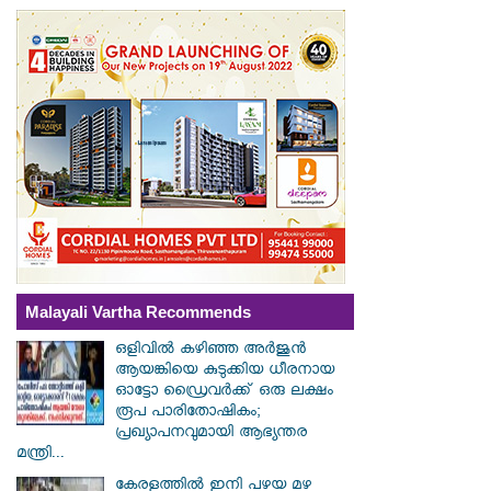
Malayali Vartha Recommends
ഒളിവിൽ കഴിഞ്ഞ അർജുൻ
ആയങ്കിയെ കുടുക്കിയ ധീരനായ
ഓട്ടോ ഡ്രൈവർക്ക് ഒരു ലക്ഷം
രൂപ പാരിതോഷികം;
പ്രഖ്യാപനവുമായി ആഭ്യന്തര
മന്ത്രി...
കേരളത്തിൽ ഇനി പഴയ മഴ