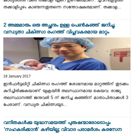
കാര്യത്തില്‍ വരെ തക്കാളി ഏറെ ഗുണകരമാണ്. ചുവന്നുതുടുത്ത
തക്കാളിപ്പഴം കാണുന്നതുതന്നെ സന്തോഷകരമാണ്. തക്കാള...
2 അമ്മമാരും ഒരു അച്ഛനും ഉള്ള പെണ്‍കുഞ്ഞ് ജനിച്ചു,
വന്ധ്യതാ ചികിത്സാ രംഗത്ത് വിപ്ലവകരമായ മാറ്റം
18 January 2017
ഇന്‍ഫര്‍ട്ടലിറ്റി ചികിത്സാ രംഗത്ത് ശോഭനമായ മാറ്റത്തിന് തുടക്കം
കുറിച്ചിരിക്കുകയാണ് യുക്രയ്ന്‍ തലസ്ഥാനമായ കെയവ. രാജ്യ
തലസ്ഥാനത്ത് ജനുവരി 5 ന് ജനിച്ച കുഞ്ഞിന് മാതാപിതാക്കള്‍ 3
പേരാണ്. വന്ധ്യത ചികിത്സയുട...
വനിതകള്‍ക്കു യുദ്ധസമയത്ത് പുരുഷന്മാരോടൊപ്പം
'സഹകരിക്കാന്‍' കഴിയില്ല; വിവാദ പരാമര്‍ശം കരസേന