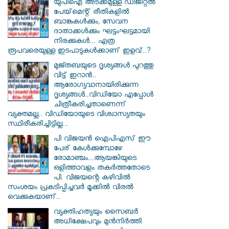
യുപിഐ അടക്കമുള്ള ഡിജിറ്റല്‍
പേയ്‌മെന്റ് രീതികളില്‍
ബാങ്കുകള്‍ക്കും, സേവന
ദാതാക്കള്‍ക്കും ഘട്ടംഘട്ടമായി
നിരക്കുകള്‍... എത്ര
രൂപവരെയുള്ള ഇടപാടുകള്‍ക്കാണ് ഇളവ്..?
മുജ്തബയുടെ ദൃശ്യങ്ങൾ പുറത്തു
വിട്ട് ഇറാൻ..
ആരോഗ്യവാനായിരിക്കുന്ന
ദൃശ്യങ്ങൾ..വിഡിയോ എപ്പോൾ
ചിത്രീകരിച്ചതാണെന്ന്
വ്യക്തമല്ല.. വിഡിയോയുടെ വിശ്വാസ്യതയും
സ്ഥിരീകരിച്ചിട്ടില്ല...
പി വിജയന്‍ ഐപിഎസ് ഈ
പേര് കേൾക്കുമ്പോഴേ
രോമാഞ്ചം...ആയങ്കിയുടെ
ഒളിത്താവളം തകര്‍ത്തതോടെ
പി. വിജയന്റെ കഴിവില്‍
സംശയം പ്രകടിപ്പിച്ചവര്‍ മൂക്കില്‍ വിരല്‍
വെക്കുകയാണ്..
വ്യക്തിഹത്യയും സൈബര്‍
അധിക്ഷേപവും മുന്‍നിര്‍ത്തി