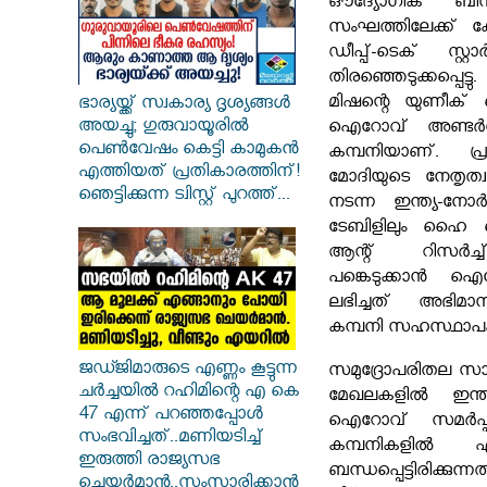
ഔദ്യോഗിക ബിസി
സംഘത്തിലേക്ക് കേ
ഡീപ്പ്-ടെക് സ്റ്
തിരഞ്ഞെടുക്കപ്പെട്ടു
മിഷന്റെ യുണീക് ഐഡ
ഭാര്യയ്ക്ക് സ്വകാര്യ ദൃശ്യങ്ങൾ
അയച്ചു; ഗുരുവായൂരിൽ
ഐറോവ് അണ്ടർവാട
പെൺവേഷം കെട്ടി കാമുകൻ
കമ്പനിയാണ്. പ്രധ
എത്തിയത് പ്രതികാരത്തിന്!
മോദിയുടെ നേതൃത
ഞെട്ടിക്കുന്ന ട്വിസ്റ്റ് പുറത്ത്...
നടന്ന ഇന്ത്യ-ന
ടേബിളിലും ഹൈ 
ആന്റ് റിസർച്ച
പങ്കെടുക്കാന്
ലഭിച്ചത് അഭിമാ
കമ്പനി സഹസ്ഥാപകനും
ജഡ്ജിമാരുടെ എണ്ണം കൂട്ടുന്ന
സമുദ്രോപരിതല സാങ്
ചർച്ചയിൽ റഹിമിന്റെ എ കെ
മേഖലകളിൽ ഇന്ത്
47 എന്ന് പറഞ്ഞപ്പോൾ
ഐറോവ് സമർപ്പിച
സംഭവിച്ചത്..മണിയടിച്ച്
കമ്പനികളിൽ 
ഇരുത്തി രാജ്യസഭ
ബന്ധപ്പെട്ടിരി
ചെയർമാൻ..സംസാരിക്കാൻ