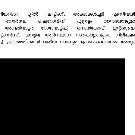
യറിംഗ്, ഗ്രീൻ ഷിപ്പിംഗ്, അക്വാകൾച്ചർ എന്നിവയ
 നോർവേ, ഐറോവിന് ഏറ്റവും അനുയോജ്യമ
ം, അണ്ടർവാട്ടർ റോബോട്ടിക്സ്, സെന്‍കോപ് ഇന്റഗ്രേഷ
െയിന്റനൻസ്, തുറമുഖ അടിസ്ഥാന സൗകര്യങ്ങളുടെ നിരീക്ഷ
്ച് പ്രവർത്തിക്കാൻ വലിയ സാധ്യതകളാണുള്ളതെന്നും അദ്ദേ