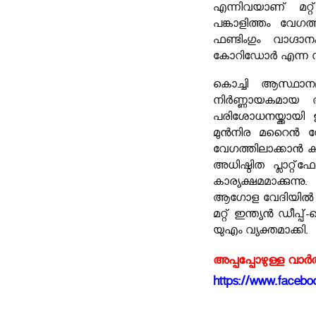
എന്നിവയാണ് മറ്റ്
പങ്കാളിത്തം വേ
ഫണ്ടിംഗും വാഗ്
കോറിഡോർ എന്ന സുസ്ഥ
കൊച്ചി ആസ്ഥാനമാ
നിർണ്ണായകമായ അ
പരിശോധനയ്ക്കായി 
മുൻനിര മറൈൻ റോബ
വേഗത്തിലാക്കാൻ ക
അധിഷ്ഠിത പ്ലാറ്റ്
കാര്യക്ഷമമാക്കുന്
ആഗോള വേദിയിൽ രാ
മറ്റ് ഇന്ത്യൻ ഡീപ്
യുഎം വ്യക്തമാക്കി.
അപ്പപ്പോഴുള്ള വാര
https://www.faceboo