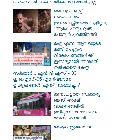
ചെയർമാൻ..സംസാരിക്കാൻ സമ്മതിച്ചില്ല..
സൈജു കുറുപ്പ്
നായകനായ
ഇൻവെസ്റ്റിഗേഷൻ ത്രില്ലർ;
'ആരം' ഫസ്റ്റ് ലുക്ക്
പോസ്റ്റർ പുറത്തിറങ്ങി
ഐ.എസ്.ആർ.ഒയുടെ
രണ്ട് ഉപഗ്രഹ
വിക്ഷേപണങ്ങൾക്ക്
ഇതാദ്യമായി അനുമതി
നൽകാതെ കേന്ദ്ര
സർക്കാർ... എൻ.വി.എസ് - 03,
ഇ.ഒ.എസ്-05 എന്നിവയാണ്
ഉപഗ്രഹങ്ങൾ..എന്ത് സംഭവിച്ചു..?
കുന്നംകുളത്ത് സ്വകാര്യ
ബസ് അഞ്ച്
വാഹനങ്ങളിൽ
ഇടിച്ചുണ്ടായ അപകടം:
മരണം രണ്ടായി...
കേരളം രൂക്ഷമായ