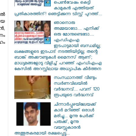
പെൺവേഷം കെട്ടി
കാമുകൻ എത്തിയത്
പ്രതികാരത്തിന്! ഞെട്ടിക്കുന്ന ട്വിസ്റ്റ് പുറത്ത്...
ിൽ
ായ
ഞാനൊരു
ൻ,
അമ്മയാടോ.... എനിക്ക്
ഒരു മോനുണ്ടെടോ....
ണം
എംഡിഎംഎ
ഹം
ഇടപാടുമായി ബന്ധമില്ല;
ലക്ഷങ്ങളുടെ ഇടപാട് നടത്തിയിട്ടില്ല; തന്റെ
ബാങ്ക് അക്കൗണ്ടുകൾ മൈനസ് ആണ്;
മാധ്യമങ്ങളോടു വിളിച്ച് പറഞ്ഞ് എംഡിഎംഎ
കേസിൽ അറസ്റ്റിലായ അധ്യാപിക കീർത്തന
സംസ്ഥാനത്ത് വീണ്ടും
സ്വർണവിലയിൽ
വർദ്ധനവ്... പവന് 120
രൂപയുടെ വർദ്ധനവ്
ചിന്നാർപ്പുഴയിലേയക്ക്
കാർ മറിഞ്ഞ് ഒരാൾ
മരിച്ചു... മൂന്നു പേർക്ക്
പരുക്ക്, മൂന്നു
വയസ്സുകാരൻ
അത്ഭുതകരമായി രക്ഷപ്പെട്ടു...