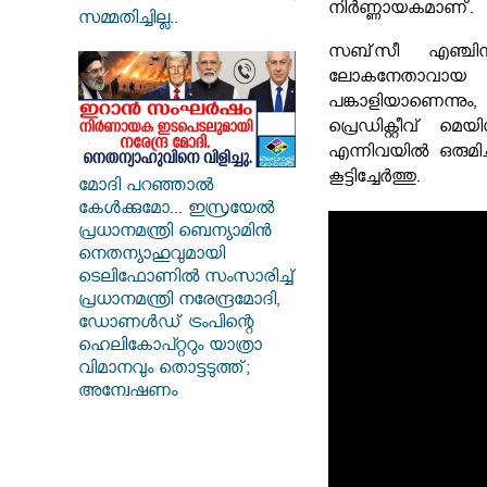
നിർണ്ണായകമാണ്.
സമ്മതിച്ചില്ല..
സബ്‌സീ എഞ്ചിനീ
ലോകനേതാവായ
പങ്കാളിയാണെന്നു
പ്രെഡിക്റ്റീവ് മ
എന്നിവയിൽ ഒരുമിച
കൂട്ടിച്ചേർത്തു.
മോദി പറഞ്ഞാൽ
കേൾക്കുമോ... ഇസ്രയേൽ
പ്രധാനമന്ത്രി ബെന്യാമിൻ
നെതന്യാഹുവുമായി
ടെലിഫോണിൽ സംസാരിച്ച്
പ്രധാനമന്ത്രി നരേന്ദ്രമോദി,
ഡോണൾഡ് ട്രംപിന്റെ
ഹെലികോപ്റ്ററും യാത്രാ
വിമാനവും തൊട്ടടുത്ത്;
അന്വേഷണം