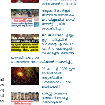
സഹകരണ ബാങ്കുകളെ
ഒഴിവാക്കാൻ സർക്കാർ
അടുത്ത 3 മണിക്കൂർ
അതീവ നിർണായകം;
ഈ ജില്ലകളിൽ റെഡ്
അലർട്ട്: പുതിയ
രോഗഭീതിയും...
ജഡ്ജിമാരുടെ എണ്ണം
കൂട്ടുന്ന ചർച്ചയിൽ
റഹിമിന്റെ എ കെ 47
എന്ന് പറഞ്ഞപ്പോൾ
സംഭവിച്ചത്..മണിയടിച്ച്
ഇരുത്തി രാജ്യസഭ
ചെയർമാൻ..സംസാരിക്കാൻ സമ്മതിച്ചില്ല..
06 ഓഗസ്റ്റ് 2026: ഈ
രാശിക്കാർക്ക്
അപ്രതീക്ഷിത
നീ
ധനയോഗവും പദവി
േഖ
ഉയർച്ചയും! |
യൻ
ഭാര്യയ്ക്ക് സ്വകാര്യ
യി
ദൃശ്യങ്ങൾ അയച്ചു;
റെ
ഗുരുവായൂരിൽ