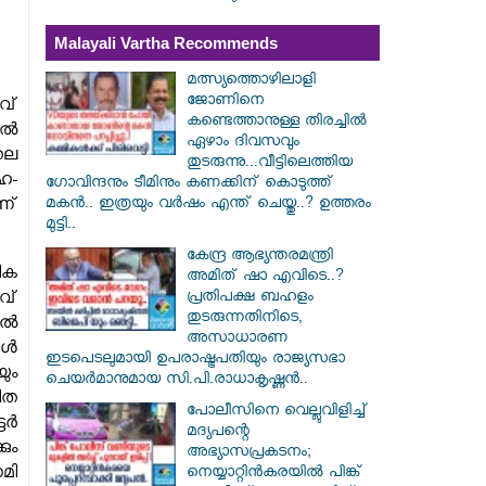
Malayali Vartha Recommends
മത്സ്യത്തൊഴിലാളി
ജോണിനെ
വ്
കണ്ടെത്താനുള്ള തിരച്ചിൽ
ുതൽ
ഏഴാം ദിവസവും
തല
തുടരുന്നു...വീട്ടിലെത്തിയ
ഹ-
ഗോവിന്ദനും ടീമിനും കണക്കിന് കൊടുത്ത്
മകൻ.. ഇത്രയും വർഷം എന്ത് ചെയ്തു..? ഉത്തരം
ണ്
മുട്ടി..
കേന്ദ്ര ആഭ്യന്തരമന്ത്രി
ിക
അമിത് ഷാ എവിടെ..?
പ്രതിപക്ഷ ബഹളം
വ്
തുടരുന്നതിനിടെ,
ിൽ
അസാധാരണ
കൾ
ഇടപെടലുമായി ഉപരാഷ്ട്രപതിയും രാജ്യസഭാ
ും
ചെയർമാനുമായ സി.പി.രാധാകൃഷ്ണൻ..
ിത
പോലീസിനെ വെല്ലുവിളിച്ച്
്ടർ
മദ്യപന്റെ
ും
അഭ്യാസപ്രകടനം;
ണമി
നെയ്യാറ്റിൻകരയിൽ പിങ്ക്