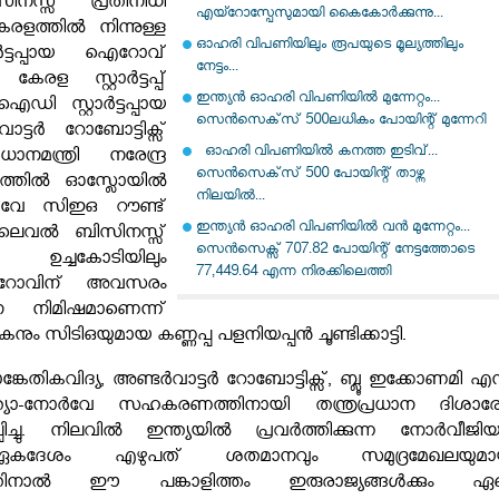
നസ്സ് പ്രതിനിധി
എയ്റോസ്പേസുമായി കൈകോര്‍ക്കുന്നു...
രളത്തിൽ നിന്നുള്ള
ഓഹരി വിപണിയിലും രൂപയുടെ മൂല്യത്തിലും
റാർട്ടപ്പായ ഐറോവ്
നേട്ടം...
. കേരള സ്റ്റാർട്ടപ്പ്
ഇന്ത്യന്‍ ഓഹരി വിപണിയില്‍ മുന്നേറ്റം...
ി സ്റ്റാര്‍ട്ടപ്പായ
സെന്‍സെക്‌സ് 500ലധികം പോയിന്റ് മുന്നേറി
്ടർ റോബോട്ടിക്സ്
ഓഹരി വിപണിയില്‍ കനത്ത ഇടിവ്...
ാനമന്ത്രി നരേന്ദ്ര
സെന്‍സെക്‌സ് 500 പോയിന്റ് താഴ്ന്ന
്വത്തിൽ ഓസ്ലോയിൽ
നിലയിൽ...
ോർവേ സിഇഒ റൗണ്ട്
ഇന്ത്യൻ ഓഹരി വിപണിയിൽ വൻ മുന്നേറ്റം...
ലെവൽ ബിസിനസ്സ്
സെൻസെക്സ് 707.82 പോയിന്റ് നേട്ടത്തോടെ
് ഉച്ചകോടിയിലും
77,449.64 എന്ന നിരക്കിലെത്തി
‍ ഐറോവിന് അവസരം
ന നിമിഷമാണെന്ന്
 സിടിഒയുമായ കണ്ണപ്പ പളനിയപ്പന്‍ ചൂണ്ടിക്കാട്ടി.
കേതികവിദ്യ, അണ്ടർവാട്ടർ റോബോട്ടിക്സ്, ബ്ലൂ ഇക്കോണമി എന്
യാ-നോര്‍വേ സഹകരണത്തിനായി തന്ത്രപ്രധാന ദിശാര
്ചു. നിലവിൽ ഇന്ത്യയിൽ പ്രവർത്തിക്കുന്ന നോർവീജി
ഏകദേശം എഴുപത് ശതമാനവും സമുദ്രമേഖലയുമാ
ക്കുന്നതിനാൽ ഈ പങ്കാളിത്തം ഇരുരാജ്യങ്ങൾക്കും ഏ