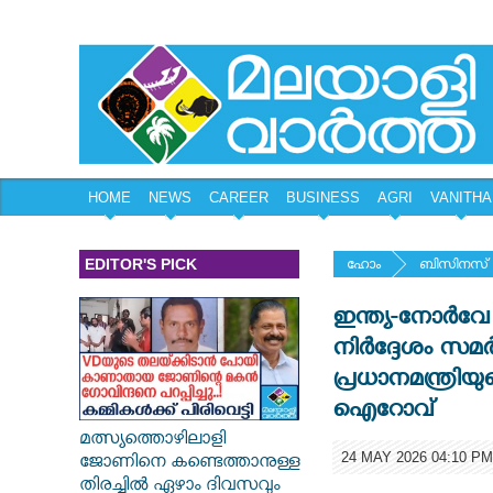
HOME
NEWS
CAREER
BUSINESS
AGRI
VANITHA
EDITOR'S PICK
ഹോം
ബിസിനസ്
ഇന്ത്യ-നോർ
നിർദ്ദേശം സമർപ
പ്രധാനമന്ത്ര
ഐറോവ്
മത്സ്യത്തൊഴിലാളി
24 MAY 2026 04:10 PM
ജോണിനെ കണ്ടെത്താനുള്ള
തിരച്ചിൽ ഏഴാം ദിവസവും