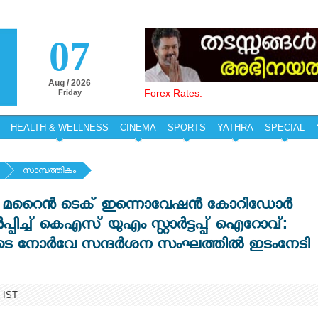
07
Aug / 2026
Forex Rates:
Friday
HEALTH & WELLNESS
CINEMA
SPORTS
YATHRA
SPECIAL
സാമ്പത്തികം
വേ മറൈൻ ടെക് ഇന്നൊവേഷൻ കോറിഡോർ
്പിച്ച് കെഎസ് യുഎം സ്റ്റാര്‍ട്ടപ്പ് ഐറോവ്:
ിയുടെ നോർവേ സന്ദർശന സംഘത്തിൽ ഇടംനേടി
 IST