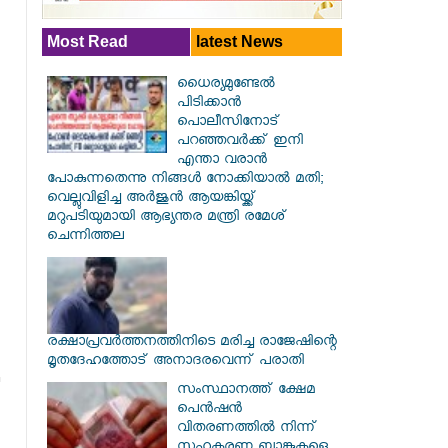
Most Read
latest News
ധൈര്യമുണ്ടേൽ
പിടിക്കാൻ
പൊലീസിനോട്
പറഞ്ഞവർക്ക് ഇനി
എന്താ വരാൻ
പോകുന്നതെന്നു നിങ്ങൾ നോക്കിയാൽ മതി;
വെല്ലുവിളിച്ച അർജുൻ ആയങ്കിയ്ക്ക്
മറുപടിയുമായി ആഭ്യന്തര മന്ത്രി രമേശ്
ചെന്നിത്തല
രക്ഷാപ്രവര്‍ത്തനത്തിനിടെ മരിച്ച രാജേഷിന്റെ
മൃതദേഹത്തോട് അനാദരവെന്ന് പരാതി
സംസ്ഥാനത്ത് ക്ഷേമ
പെൻഷൻ
വിതരണത്തിൽ നിന്ന്