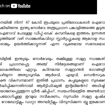
നയിൽ നിന്ന് 47 കോടി രൂപയുടെ പ്രതിരോധകരാര്‍ ഐറോ
ക്കിയിരുന്നു. ഇന്ത്യ-നോർവേ തന്ത്രപ്രധാന പങ്കാളിത്തത്തെ കൂട
 ഐറോവ് പോലുള്ള ഡീപ്പ്-ടെക് കമ്പനികളെ ഇത്തരം ഉന്നത
ുത്തിയത് വഴി സാങ്കേതികവിദ്യാ സ്റ്റാര്‍ട്ടപ്പുുകളെ ആഗോള സ
രാജ്യം ഉയർത്തിക്കാട്ടുന്നത് എന്ന വ്യക്തമായ സന്ദേശമാ
ിളിൽ ഇന്ത്യയും നോർവേയും തമ്മിലുള്ള സമുദ്ര സാങ്കേത
 പ്രധാനപ്പെട്ട അഞ്ച് നിർദ്ദേശങ്ങളാണ് ഐറോ
ത്. ലോകത്തിലെ ഏറ്റവും കഠിനമായ സമുദ്രാന്തർ ഭാഗങ്ങള
കഴിയുന്ന അത്യാധുനിക ആർഒവി, എയുവി, സെൻസറു
ക്ത വികസനമാണ് ഇതിൽ പ്രധാനം. കപ്പലുകളുടെ സുരക്ഷയ
ദ്ധിപ്പിക്കുന്നതിനായി ആർട്ടിഫിഷ്യൽ ഇന്റലിജൻസ് അധിഷ്ഠ
ോജനപ്പെടുത്തുന്ന ഗ്രീൻ ഷിപ്പിംഗ്, സ്വയംനിയന്ത്രിത അണ്ടർവാട
ോഗിച്ചുള്ള തുറമുഖ നവീകരണം, സുസ്ഥിര സമുദ്ര കൃഷിക്ക
യി റോബോട്ടിക്സും ഡാറ്റാ അനലിറ്റിക്സും വിന്യസിക്കുന്ന ബ്ലൂ ഇക്കോ