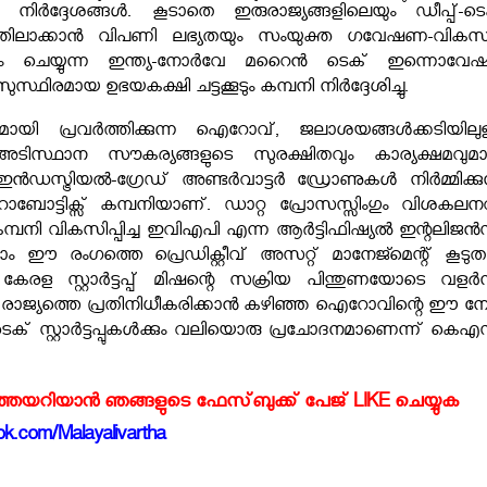
 നിർദ്ദേശങ്ങൾ. കൂടാതെ ഇരുരാജ്യങ്ങളിലെയും ഡീപ്പ്-ടെ
ഗത്തിലാക്കാൻ വിപണി ലഭ്യതയും സംയുക്ത ഗവേഷണ-വിക
ദാനം ചെയ്യുന്ന ഇന്ത്യ-നോർവേ മറൈൻ ടെക് ഇന്നൊവേ
ിരമായ ഉഭയകക്ഷി ചട്ടക്കൂടും കമ്പനി നിർദ്ദേശിച്ചു.
യി പ്രവർത്തിക്കുന്ന ഐറോവ്, ജലാശയങ്ങൾക്കടിയിലുള
ടിസ്ഥാന സൗകര്യങ്ങളുടെ സുരക്ഷിതവും കാര്യക്ഷമവുമ
ഇൻഡസ്ട്രിയൽ-ഗ്രേഡ് അണ്ടർവാട്ടർ ഡ്രോണുകൾ നിർമ്മിക്കുന
ോട്ടിക്സ് കമ്പനിയാണ്. ഡാറ്റ പ്രോസസ്സിംഗും വിശകലനവ
മ്പനി വികസിപ്പിച്ച ഇവിഎപി എന്ന ആർട്ടിഫിഷ്യൽ ഇന്റലിജൻ
‌ഫോം ഈ രംഗത്തെ പ്രെഡിക്റ്റീവ് അസറ്റ് മാനേജ്മെന്റ് കൂടു
നു. കേരള സ്റ്റാർട്ടപ്പ് മിഷന്റെ സക്രിയ പിന്തുണയോടെ വളർന്
ജ്യത്തെ പ്രതിനിധീകരിക്കാൻ കഴിഞ്ഞ ഐറോവിന്റെ ഈ നേട്
പ്-ടെക് സ്റ്റാർട്ടപ്പുകൾക്കും വലിയൊരു പ്രചോദനമാണെന്ന് കെ
്‍ത്തയറിയാന്‍ ഞങ്ങളുടെ ഫേസ്‌ബുക്ക്‌ പേജ് LIKE ചെയ്യുക
k.com/Malayalivartha