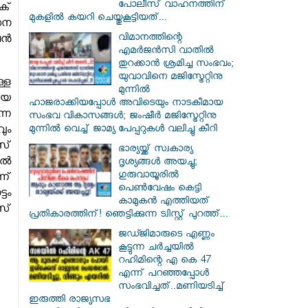
പോലീസ് വാഹനത്തിന്
ക്
മുകളിൽ കയറി ചെയ്തുകൂട്ടിയത്...
സന
വിമാനത്തിന്റെ
ഷൻ
എമർജൻസി വാതിൽ
തുറക്കാൻ ശ്രമിച്ച സംഭവം;
യുവാവിനെ മജിസ്ട്രേറ്റിനു
്ള
മുന്നിൽ
ായ
ഹാജരാക്കിയപ്പോൾ അവിടെയും നാടകീമായ
്ന
സംഭവ വികാസങ്ങൾ; ജംഷീർ മജിസ്ട്രേറ്റിനു
മുന്നിൽ വെച്ച് ജാമ്യ പേപ്പറുകൾ വലിച്ചു കീറി
ും
സ്
ഭാര്യയ്ക്ക് സ്വകാര്യ
തൽ
ദൃശ്യങ്ങൾ അയച്ചു;
ഗുരുവായൂരിൽ
ന്
പെൺവേഷം കെട്ടി
ടം
കാമുകൻ എത്തിയത്
എസ്
പ്രതികാരത്തിന്! ഞെട്ടിക്കുന്ന ട്വിസ്റ്റ് പുറത്ത്...
ജഡ്ജിമാരുടെ എണ്ണം
കൂട്ടുന്ന ചർച്ചയിൽ
റഹിമിന്റെ എ കെ 47
എന്ന് പറഞ്ഞപ്പോൾ
സംഭവിച്ചത്..മണിയടിച്ച്
ഇരുത്തി രാജ്യസഭ