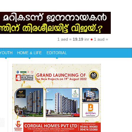
1 aed =
19.19
inr
●
1 aud =
50.27
inr
●
1 eur
YOUTH
HOME & LIFE
EDITORIAL