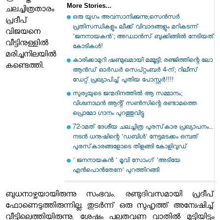
More Stories...
ചലച്ചിത്രതാരം
ഒരു യുഗം അവസാനിക്കുന്നു;സെൻസർ
പ്രദീപ്
പ്രതിസന്ധികളും ലീക്ക് വിവാദങ്ങളും മറികടന്ന്
വിജയനെ
'ജനനായകൻ'; അഡ്വാൻസ് ബുക്കിങ്ങിൽ നേടിയത്
വീട്ടിനുള്ളില്‍
കോടികൾ!
മരിച്ചനിലയില്‍
കാരിക്കാമുറി ഷണ്മുഖമായി മമ്മൂട്ടി; രഞ്ജിത്തിന്റെ ലോ
കണ്ടെത്തി.
ആൻഡ് ഓർഡർ സെപ്റ്റംബർ 4-ന്; റിലീസ്
ഡേറ്റ് പ്രഖ്യാപിച്ച് പുതിയ പോസ്റ്റർ!!!!
സുര്യയുടെ ജന്മദിനത്തിൽ ആ സമ്മാനം;
വിശ്വനാഥൻ ആന്റ് സൺസിന്റെ രണ്ടാമത്തെ
പ്രൊമോ ഗാനം പുറത്തുവിട്ടു
72-ാമത് ദേശീയ ചലച്ചിത്ര പുരസ്‌കാര പ്രഖ്യാപനം...
നടൻ ധനുഷിന്റെ 'ഡബിൾ' നേട്ടമടക്കം ഒമ്പത്
പുരസ്‌കാരങ്ങളോടെ തിളങ്ങി കോളിവുഡ്
' ജനനായകന്‍ ' മൂവി സോംഗ് 'അടിയേ
എന്‍പൊന്‍തേനേ' പുറത്തിറങ്ങി
ബുധനാഴ്ചയായിരുന്നു സംഭവം. രണ്ടുദിവസമായി പ്രദീപ്
ഫോണെടുത്തിരുന്നില്ല. തുടർന്ന് ഒരു സുഹൃത്ത് അന്വേഷിച്ച്‌
വീട്ടിലെത്തിയിരുന്നു. ശേഷം പലതവണ വാതില്‍ മുട്ടിയിട്ടും