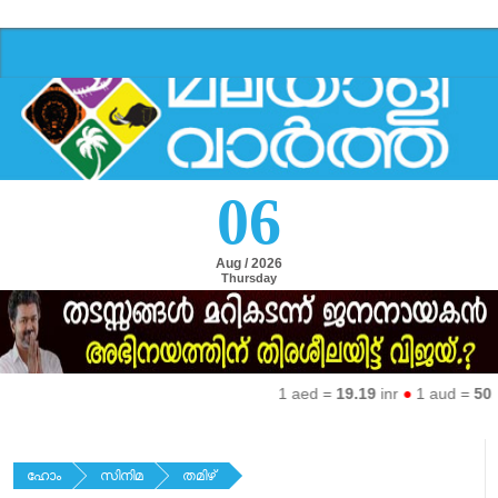
06
Aug / 2026
Thursday
1 aed =
19.19
inr
●
1 aud =
50.27
ഹോം
സിനിമ
തമിഴ്‌