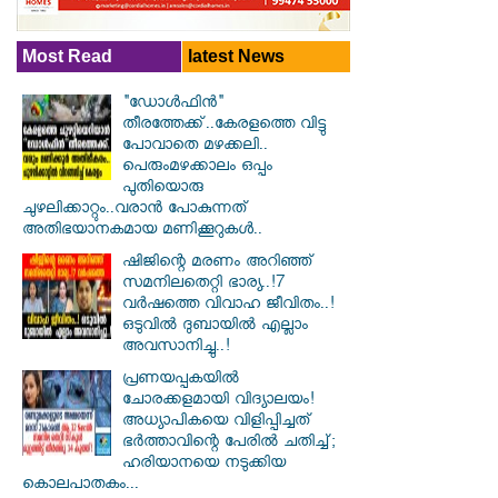
Most Read
latest News
"ഡോൾഫിൻ"
തീരത്തേക്ക്..കേരളത്തെ വിട്ടു
പോവാതെ മഴക്കലി..
പെരുംമഴക്കാലം ഒപ്പം
പുതിയൊരു
ചുഴലിക്കാറ്റും..വരാൻ പോകുന്നത്
അതിഭയാനകമായ മണിക്കൂറുകൾ..
ഷിജിന്റെ മരണം അറിഞ്ഞ്
സമനിലതെറ്റി ഭാര്യ..!7
വർഷത്തെ വിവാഹ ജീവിതം..!
ഒടുവിൽ ദുബായിൽ എല്ലാം
അവസാനിച്ചു..!
പ്രണയപ്പകയിൽ
ചോരക്കളമായി വിദ്യാലയം!
അധ്യാപികയെ വിളിപ്പിച്ചത്
ഭർത്താവിന്റെ പേരിൽ ചതിച്ച്;
ഹരിയാനയെ നടുക്കിയ
കൊലപാതകം...