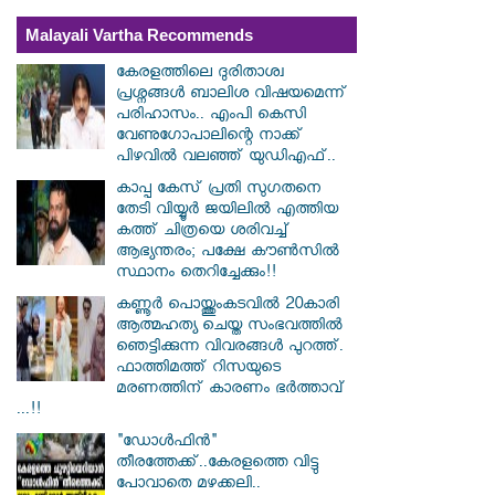
Malayali Vartha Recommends
കേരളത്തിലെ ദുരിതാശ്വ
പ്രശ്നങ്ങൾ ബാലിശ വിഷയമെന്ന്
പരിഹാസം.. എംപി കെസി
വേണു​ഗോപാലിന്റെ നാക്ക്
പിഴവിൽ വലഞ്ഞ് യുഡിഎഫ്..
കാപ്പ കേസ് പ്രതി സു​ഗതനെ
തേടി വിയ്യൂർ ജയിലിൽ എത്തിയ
കത്ത് ചിത്രയെ ശരിവച്ച്
ആഭ്യന്തരം; പക്ഷേ കൗൺസിൽ
സ്ഥാനം തെറിച്ചേക്കും!!
കണ്ണൂർ പൊയ്ത്തുംകടവിൽ 20കാരി
ആത്മഹത്യ ചെയ്ത സംഭവത്തിൽ
ഞെട്ടിക്കുന്ന വിവരങ്ങൾ പുറത്ത്.
ഫാത്തിമത്ത് റിസയുടെ
മരണത്തിന് കാരണം ഭർത്താവ്
...!!
"ഡോൾഫിൻ"
തീരത്തേക്ക്..കേരളത്തെ വിട്ടു
പോവാതെ മഴക്കലി..