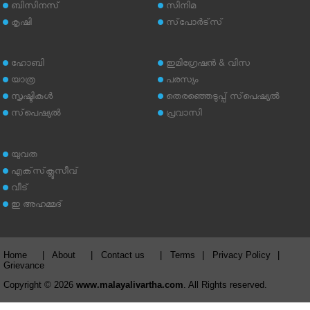
ബിസിനസ്
സിനിമ
കൃഷി
സ്‌പോര്‍ട്‌സ്
ഹോബി
ഇമിഗ്രേഷന്‍ & വിസ
യാത്ര
പരസ്യം
സൃഷ്ടികള്‍
തെരഞ്ഞെടുപ്പ് സ്‌പെഷ്യല്‍
സ്‌പെഷ്യല്‍
പ്രവാസി
യുവത
എക്‌സ്‌ക്ലൂസീവ്
വീട്
ഇ അഹമ്മദ്‌
Home
|
About
|
Contact us
|
Terms
|
Privacy Policy
|
Grievance
Copyright © 2026
www.malayalivartha.com
. All Rights reserved.