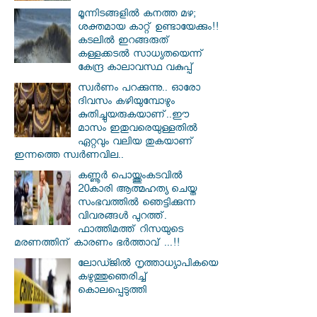
മൂന്നിടങ്ങളിൽ കനത്ത മഴ;
ശക്തമായ കാറ്റ് ഉണ്ടായേക്കും!!
കടലിൽ ഇറങ്ങരുത്
കള്ളക്കടൽ സാധ്യതയെന്ന്
കേന്ദ്ര കാലാവസ്ഥ വകുപ്പ്
സ്വര്‍ണം പറക്കുന്നു.. ഓരോ
ദിവസം കഴിയുമ്പോഴും
കുതിച്ചുയരുകയാണ്..ഈ
മാസം ഇതുവരെയുള്ളതിൽ
ഏറ്റവും വലിയ തുകയാണ്
ഇന്നത്തെ സ്വർണവില..
കണ്ണൂർ പൊയ്ത്തുംകടവിൽ
20കാരി ആത്മഹത്യ ചെയ്ത
സംഭവത്തിൽ ഞെട്ടിക്കുന്ന
വിവരങ്ങൾ പുറത്ത്.
ഫാത്തിമത്ത് റിസയുടെ
മരണത്തിന് കാരണം ഭർത്താവ് ...!!
ലോഡ്ജില്‍ നൃത്താധ്യാപികയെ
കഴുത്തുഞെരിച്ച്
കൊലപ്പെടുത്തി