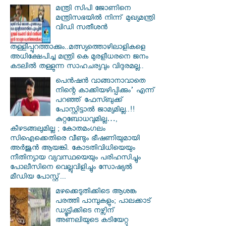
മന്ത്രി സിപി ജോണിനെ
മന്ത്രിസഭയില്‍ നിന്ന് മുഖ്യമന്ത്രി
വിഡി സതീശന്‍
തള്ളിപ്പുറത്താക്കും..മത്സ്യത്തൊഴിലാളികളെ
അധിക്ഷേപിച്ച മന്ത്രി കെ മുരളീധരനെ ജനം
കടലില്‍ തള്ളുന്ന സാഹചര്യവും വിദുരമല്ല..
പെൻഷൻ വാങ്ങാനാവാതെ
നിന്റെ കാക്കിയഴിപ്പിക്കും’ എന്ന്
പറഞ്ഞ് ഫേസ്ബുക്ക്
പോസ്റ്റിട്ടാൽ ജാമ്യമില്ല..!!
കുറ്റബോധവുമില്ല…,
കീഴടങ്ങലുമില്ല ; കോതമംഗലം
സിഐക്കെതിരെ വീണ്ടും ഭീഷണിയുമായി
അര്‍ജുന്‍ ആയങ്കി. കോടതിവിധിയെയും
നീതിന്യായ വ്യവസ്ഥയെയും പരിഹസിച്ചും
പോലീസിനെ വെല്ലുവിളിച്ചും സോഷ്യൽ
മീഡിയ പോസ്റ്റ്...
മഴക്കെടുതിക്കിടെ ആശങ്ക
പരത്തി പാമ്പുകളും; പാലക്കാട്
ഡ്യൂട്ടിക്കിടെ നഴ്സിന്
അണലിയുടെ കടിയേറ്റു