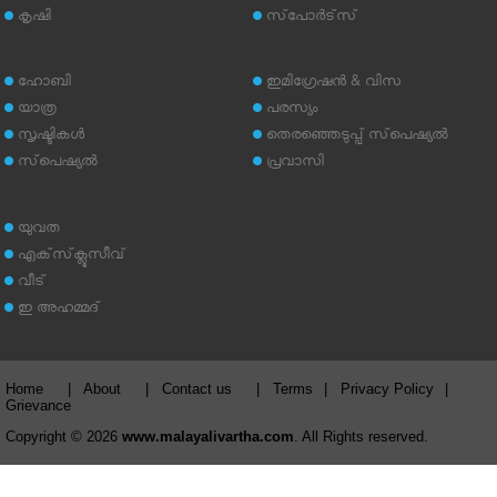
കൃഷി
സ്‌പോര്‍ട്‌സ്
ഹോബി
ഇമിഗ്രേഷന്‍ & വിസ
യാത്ര
പരസ്യം
സൃഷ്ടികള്‍
തെരഞ്ഞെടുപ്പ് സ്‌പെഷ്യല്‍
സ്‌പെഷ്യല്‍
പ്രവാസി
യുവത
എക്‌സ്‌ക്ലൂസീവ്
വീട്
ഇ അഹമ്മദ്‌
Home
|
About
|
Contact us
|
Terms
|
Privacy Policy
|
Grievance
Copyright © 2026
www.malayalivartha.com
. All Rights reserved.