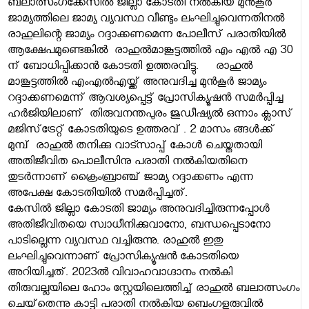
ബലാത്സംഗക്കേസില്‍ ജില്ലാ കോടതി നൽകിയ മുൻകൂർ
ജാമ്യത്തിലെ
ജാമ്യ വ്യവസ്ഥ വീണ്ടും ലംഘിച്ചുവെന്നതിനൽ
രാഹുലിന്റെ ജാമ്യം റദ്ദാക്കണമെന്ന പോലീസ് പരാതിയിൽ
ആക്ഷേപമുണ്ടെങ്കിൽ രാഹുൽമാങ്കൂട്ടത്തിൽ എം എൽ എ 30
ന് ബോധിപ്പിക്കാൻ കോടതി ഉത്തരവിട്ടു.
രാഹുല്‍
മാങ്കൂട്ടത്തില്‍ എംഎല്‍എയ്ക്ക് അനുവദിച്ച മുന്‍കൂര്‍ ജാമ്യം
റദ്ദാക്കണമെന്ന് ആവശ്യപ്പെട്ട് പ്രോസിക്യൂഷന്‍ സമർപ്പിച്ച
ഹർജിയിലാണ് തിരുവനന്തപുരം ജുഡീഷ്യല്‍ ഒന്നാം ക്ലാസ്
മജിസ്‌ട്രേറ്റ് കോടതിയുടെ ഉത്തരവ് . 2 മാസം ങ്ങൾക്ക്
മുമ്പ് രാഹുല്‍ തനിക്കു വാട്സാപ്പ് കോള്‍ ചെയ്തതായി
അതിജീവിത പൊലീസിനു പരാതി നല്‍കിയതിനെ
തുടര്‍ന്നാണ് ക്രൈംബ്രാഞ്ച് ജാമ്യ റദ്ദാക്കണം എന്ന
അപേക്ഷ കോടതിയില്‍ സമര്‍പ്പിച്ചത്.
കേസില്‍ ജില്ലാ കോടതി ജാമ്യം അനുവദിച്ചിരുന്നപ്പോള്‍
അതിജീവിതയെ സ്വാധീനിക്കുവാനോ, ബന്ധപ്പെടാനോ
പാടില്ലെന്ന വ്യവസ്ഥ വച്ചിരുന്നു. രാഹുല്‍ ഇതു
ലംഘിച്ചുവെന്നാണ് പ്രോസിക്യൂഷന്‍ കോടതിയെ
അറിയിച്ചത്. 2023ല്‍ വിവാഹവാഗ്ദാനം നല്‍കി
തിരുവല്ലയിലെ ഹോം സ്റ്റേയിലെത്തിച്ച് രാഹുല്‍ ബലാത്സംഗം
ചെയ്‌തെന്നു കാട്ടി പരാതി നല്‍കിയ ബെംഗളൂരുവില്‍