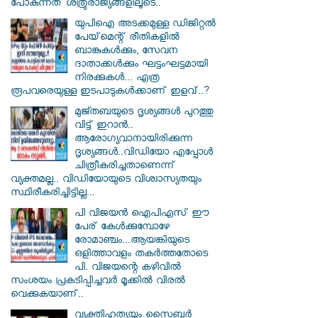
പോകുന്നത് ശത്രുരാജ്യങ്ങളിലൂടെ..
യുപിഐ അടക്കമുള്ള ഡിജിറ്റല്‍
പേയ്‌മെന്റ് രീതികളില്‍
ബാങ്കുകള്‍ക്കും, സേവന
ദാതാക്കള്‍ക്കും ഘട്ടംഘട്ടമായി
നിരക്കുകള്‍... എത്ര
രൂപവരെയുള്ള ഇടപാടുകള്‍ക്കാണ് ഇളവ്..?
മുജ്തബയുടെ ദൃശ്യങ്ങൾ പുറത്തു
വിട്ട് ഇറാൻ..
ആരോഗ്യവാനായിരിക്കുന്ന
ദൃശ്യങ്ങൾ..വിഡിയോ എപ്പോൾ
ചിത്രീകരിച്ചതാണെന്ന്
വ്യക്തമല്ല.. വിഡിയോയുടെ വിശ്വാസ്യതയും
സ്ഥിരീകരിച്ചിട്ടില്ല...
പി വിജയന്‍ ഐപിഎസ് ഈ
പേര് കേൾക്കുമ്പോഴേ
രോമാഞ്ചം...ആയങ്കിയുടെ
ഒളിത്താവളം തകര്‍ത്തതോടെ
പി. വിജയന്റെ കഴിവില്‍
സംശയം പ്രകടിപ്പിച്ചവര്‍ മൂക്കില്‍ വിരല്‍
വെക്കുകയാണ്..
വ്യക്തിഹത്യയും സൈബര്‍