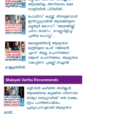
ക്യൂആർ കോഡ്; അർജുൻ
ആയങ്കിയും അനിയനും ഒരേ
രാത്രിയിൽ പിടിയിൽ...
പോലീസ് കട്ടയ്ക്ക് തിരയുമ്പോൾ
ഇൻസ്റ്റഗ്രാമിൽ ആയങ്കിയുടെ
ക്യുആർ കോഡ്! 'ആയങ്കിയ്ക്ക്
പണം വേണം', വെല്ലുവിളിച്ച്
പുതിയ പോസ്റ്റ്...
കേരളത്തിന്റെ ആഭ്യന്തര
മന്ത്രിയുടെ പേര് വിജയൻ
എന്ന് അല്ല, ചെന്നിത്തല!
രമേശ് ചെന്നിത്തല; ആഭ്യന്തര
വകുപ്പിനെ പുകഴ്ത്തി രാഹുൽ
മാങ്കൂട്ടത്തിൽ...
Malayali Vartha Recommends
ഒളിവിൽ കഴിഞ്ഞ അർജുൻ
ആയങ്കിയെ കുടുക്കിയ ധീരനായ
ഓട്ടോ ഡ്രൈവർക്ക് ഒരു ലക്ഷം
രൂപ പാരിതോഷികം;
പ്രഖ്യാപനവുമായി ആഭ്യന്തര
മന്ത്രി...