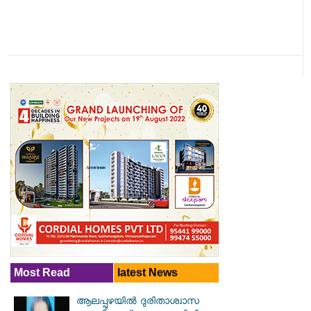
Most Read
latest News
ആലപ്പുഴയിൽ ​ദുരിതാശ്വാസ