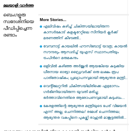
മലയാളി വാര്‍ത്ത
ബെംഗളൂരു
More Stories...
സ്വദേശിനിയെ
എലിവിഷം കഴിച്ച് ചികിത്സയിലായിരുന്ന
പീഡിപ്പിച്ചെന്ന
കാസർകോട് കളക്ടറേറ്റിലെ സീനിയർ ക്ലർക്ക്
രണ്ടാം
മരണത്തിന് കീഴടങ്ങി...
വേമ്പനാട്ട് കായലില്‍ ഹൗസ്ബോട്ട് യാത്ര; കായല്‍
സൗന്ദര്യം ആസ്വദിച്ച് യുഎസ് സ്ഥാനപതിയും
ട്രംപിന്‍റെ മരുമകനും
ഒളിവിൽ കഴിഞ്ഞ അർജുൻ ആയങ്കിയെ കുടുക്കിയ
ധീരനായ ഓട്ടോ ഡ്രൈവർക്ക് ഒരു ലക്ഷം രൂപ
പാരിതോഷികം; പ്രഖ്യാപനവുമായി ആഭ്യന്തര മന്ത്രി...
വെന്റിലേറ്ററിൽ ചികിത്സയിലിരിക്കെ ഏഴുമാസം
ഗർഭിണിയായിരുന്ന യുവതി മരിച്ചു;
ഭർത്താവിനെതിരെ ആരോപണവുമായി കുടുംബം....
കേരളത്തിന്റെ ആഭ്യന്തര മന്ത്രിയുടെ പേര് വിജയൻ
എന്ന് അല്ല, ചെന്നിത്തല! രമേശ് ചെന്നിത്തല;
ആഭ്യന്തര വകുപ്പിനെ പുകഴ്ത്തി രാഹുൽ മാങ്കൂട്ടത്തിൽ...