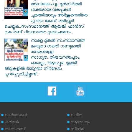
അധിക്ഷേപവും മുന്‍നിര്‍ത്തി
ശക്തമായ വകുപ്പുകള്‍
ചുമത്തിയാവും അർജുനെതിരെ
പുതിയ കേസ് രജിസ്റ്റര്‍
ചെയ്യുക..സംസ്ഥാനത്ത് ആയങ്കി ഫാൻസ്
വക രണ്ട് ദിവസത്തെ ദുഃഖാചരണം..
നാളെ മുതൽ സംസ്ഥാനത്ത്
മഴയുടെ ശക്തി ഗണ്യമായി
കുറയാനുള്ള
സാധ്യത..തിരുവനന്തപുരം,
കൊല്ലം, ആലപ്പുഴ, തൃശൂർ
ജില്ലകളിൽ ജാഗ്രതാ നിർദേശം
പുറപ്പെടുവിച്ചിട്ടുണ്ട്..
വാര്‍ത്തകള്‍
വനിത
കരിയര്‍
ആരോഗ്യം
ബിസിനസ്
സിനിമ