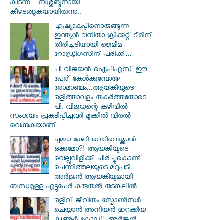
കിടന്ന്.. നിശ്ശബ്ദനായി
കീഴടങ്ങുകയായിരുന്നു..
ഏഷ്യാകപ്പിനൊരുങ്ങുന്ന
ഇന്ത്യൻ വനിതാ ക്രിക്കറ്റ് ടീമിന്
തിരിച്ചടിയായി ജെമീമ
റോഡ്രിഗസിന് പരിക്ക്...
പി വിജയന്‍ ഐപിഎസ് ഈ
പേര് കേൾക്കുമ്പോഴേ
രോമാഞ്ചം...ആയങ്കിയുടെ
ഒളിത്താവളം തകര്‍ത്തതോടെ
പി. വിജയന്റെ കഴിവില്‍
സംശയം പ്രകടിപ്പിച്ചവര്‍ മൂക്കില്‍ വിരല്‍
വെക്കുകയാണ്..
ചുമ്മാ കേറി വെടിവെയ്ക്കാൻ
ഒക്കുമോ?! ആയങ്കിയുടെ
വെല്ലുവിളിക്ക് ചിരിച്ചുകൊണ്ട്
ചെന്നിത്തലയുടെ മറുപടി:
അർജുൻ ആയങ്കിയുമായി
ബന്ധമുള്ള എട്ടുപേർ കരുതൽ തടങ്കലിൽ...
ഒളിവ് ജീവിതം സ്പോൺസർ
ചെയ്യാൻ അനിയൻ ഇറക്കിയ