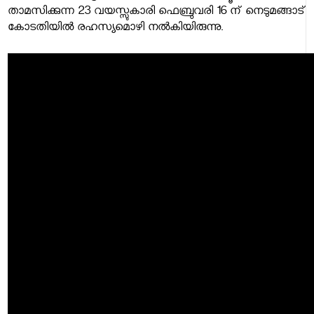
താമസിക്കുന്ന 23 വയസ്സുകാരി ഫെബ്രുവരി 16 ന് നെടുമങ്ങാട്
കോടതിയില്‍ രഹസ്യമൊഴി നല്‍കിയിരുന്നു.