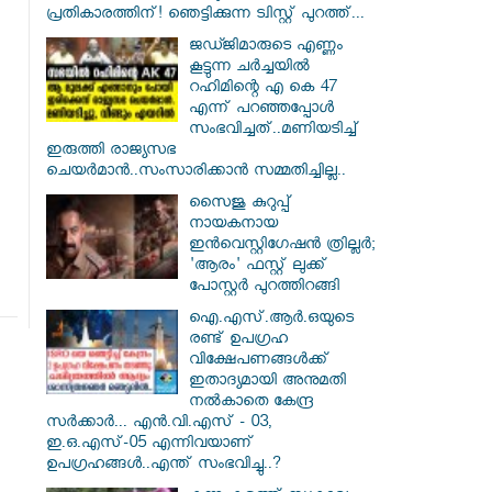
പ്രതികാരത്തിന്! ഞെട്ടിക്കുന്ന ട്വിസ്റ്റ് പുറത്ത്...
ജഡ്ജിമാരുടെ എണ്ണം
കൂട്ടുന്ന ചർച്ചയിൽ
റഹിമിന്റെ എ കെ 47
എന്ന് പറഞ്ഞപ്പോൾ
സംഭവിച്ചത്..മണിയടിച്ച്
ഇരുത്തി രാജ്യസഭ
ചെയർമാൻ..സംസാരിക്കാൻ സമ്മതിച്ചില്ല..
സൈജു കുറുപ്പ്
നായകനായ
ഇൻവെസ്റ്റിഗേഷൻ ത്രില്ലർ;
'ആരം' ഫസ്റ്റ് ലുക്ക്
പോസ്റ്റർ പുറത്തിറങ്ങി
ഐ.എസ്.ആർ.ഒയുടെ
രണ്ട് ഉപഗ്രഹ
വിക്ഷേപണങ്ങൾക്ക്
ഇതാദ്യമായി അനുമതി
നൽകാതെ കേന്ദ്ര
സർക്കാർ... എൻ.വി.എസ് - 03,
ഇ.ഒ.എസ്-05 എന്നിവയാണ്
ഉപഗ്രഹങ്ങൾ..എന്ത് സംഭവിച്ചു..?