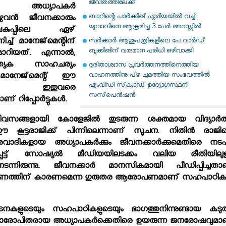
ജീവിതത്തിലേക്ക്
െ അധ്യാപകര്‍
ബാറിന്റെ പാര്‍ക്കിങ് ഏരിയയില്‍ വച്ച്
ുഴുവന്‍ ജീവനക്കാരും
യുവാവിനെ ആക്രമിച്ച 3 പേര്‍ അറസ്റ്റില്‍
വകുപ്പിലെ ഏഴ്
ച്ച് മാനേജ്‌മെന്റിന്
സര്‍ക്കാര്‍ ആശുപത്രികളിലെ പേ വാര്‍ഡ്
ബുക്കിങിന് വരുമാന പരിധി ഒഴിവാക്കി
ാറിയത്. എന്നാല്‍,
്യേക സാഹചര്യം
ദുരിതാശ്വാസ പ്രവര്‍ത്തനത്തിനെത്തിയ
വാഹനത്തിനു പിഴ ചുമത്തിയ സംഭവത്തില്‍
 മാനേജ്‌മെന്റ് ഈ
എംവിഡി സ്‌ക്വാഡ് ഉദ്യോഗസ്ഥന്
ുകള്‍ ഇതുവരെ
സസ്‌പെന്‍ഷന്‍
ണ് റിപ്പോര്‍ട്ടുകള്‍.
ിവസങ്ങളായി കോളേജില്‍ തുടരുന്ന ശക്തമായ വിദ്യാര്‍ത്
കൂട്ടരാജിക്ക് പിന്നിലെന്നാണ് സൂചന. നിതിന്‍ രാജിന്
ാദികളായ അധ്യാപകര്‍ക്കും ജീവനക്കാര്‍ക്കുമെതിരെ നടപ
്പെട്ട് സോഷ്യല്‍ മീഡിയയിലടക്കം വലിയ രീതിയിലുള
നടന്നിരുന്നു. ജീവനക്കാര്‍ മാനസികമായി പീഡിപ്പിച്ചതാ
ടെ മരണത്തിന് കാരണമെന്ന ഗുരുതര ആരോപണമാണ് സഹപാഠികള
ഘടനകളുടെയും സഹപാഠികളുടെയും ഭാഗത്തുനിന്നുണ്ടായ കടുത
ുറ്റാരോപിതരായ അധ്യാപകര്‍ക്കെതിരെ ഉയരുന്ന ജനരോഷവുമാ