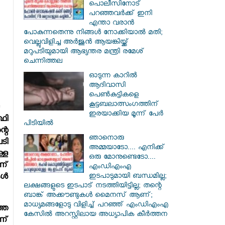
പൊലീസിനോട്
പറഞ്ഞവർക്ക് ഇനി
എന്താ വരാൻ
പോകുന്നതെന്നു നിങ്ങൾ നോക്കിയാൽ മതി;
വെല്ലുവിളിച്ച അർജുൻ ആയങ്കിയ്ക്ക്
മറുപടിയുമായി ആഭ്യന്തര മന്ത്രി രമേശ്
ചെന്നിത്തല
ഓടുന്ന കാറില്‍
ആദിവാസി
പെണ്‍കുട്ടികളെ
കൂട്ടബലാത്സംഗത്തിന്
ഇരയാക്കിയ മൂന്ന് പേര്‍
ഥി
പിടിയില്‍
റെ
ഞാനൊരു
ടി
അമ്മയാടോ.... എനിക്ക്
്ള
ഒരു മോനുണ്ടെടോ....
ണ്
എംഡിഎംഎ
ഇടപാടുമായി ബന്ധമില്ല;
്‍
ലക്ഷങ്ങളുടെ ഇടപാട് നടത്തിയിട്ടില്ല; തന്റെ
ബാങ്ക് അക്കൗണ്ടുകൾ മൈനസ് ആണ്;
മാധ്യമങ്ങളോടു വിളിച്ച് പറഞ്ഞ് എംഡിഎംഎ
്ത
കേസിൽ അറസ്റ്റിലായ അധ്യാപിക കീർത്തന
ണ്