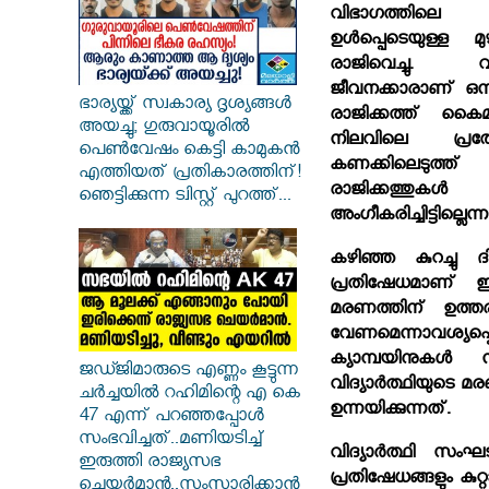
വിഭാഗത്തില
ഉള്‍പ്പെടെയുള്ള മ
രാജിവെച്ചു. 
ജീവനക്കാരാണ് ഒന്നി
ഭാര്യയ്ക്ക് സ്വകാര്യ ദൃശ്യങ്ങൾ
രാജിക്കത്ത് കൈമ
അയച്ചു; ഗുരുവായൂരിൽ
നിലവിലെ പ്രത
പെൺവേഷം കെട്ടി കാമുകൻ
കണക്കിലെടുത്ത്
എത്തിയത് പ്രതികാരത്തിന്!
രാജിക്കത്ത
ഞെട്ടിക്കുന്ന ട്വിസ്റ്റ് പുറത്ത്...
അംഗീകരിച്ചിട്ടില്ലെന്നാ
കഴിഞ്ഞ കുറച്ചു ദ
പ്രതിഷേധമാണ് ഈ 
മരണത്തിന് ഉത്തരവ
വേണമെന്നാവശ്യപ
ക്യാമ്പയിനുകള്‍ 
ജഡ്ജിമാരുടെ എണ്ണം കൂട്ടുന്ന
വിദ്യാര്‍ത്ഥിയു
ചർച്ചയിൽ റഹിമിന്റെ എ കെ
ഉന്നയിക്കുന്നത്.
47 എന്ന് പറഞ്ഞപ്പോൾ
സംഭവിച്ചത്..മണിയടിച്ച്
വിദ്യാര്‍ത്ഥി സം
ഇരുത്തി രാജ്യസഭ
പ്രതിഷേധങ്ങളും ക
ചെയർമാൻ..സംസാരിക്കാൻ