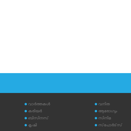
വാര്‍ത്തകള്‍
വനിത
കരിയര്‍
ആരോഗ്യം
ബിസിനസ്
സിനിമ
കൃഷി
സ്‌പോര്‍ട്‌സ്