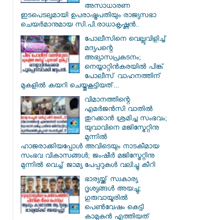
അസാധാരണ
ഇടപെടലുമായി ഉപരാഷ്ട്രപതിയും രാജ്യസഭാ
ചെയർമാനുമായ സി.പി.രാധാകൃഷ്ണൻ..
പോലീസിനെ വെല്ലുവിളിച്ച്
മദ്യപന്റെ
അഭ്യാസപ്രകടനം;
നെയ്യാറ്റിൻകരയിൽ പിങ്ക്
പോലീസ് വാഹനത്തിന്
മുകളിൽ കയറി ചെയ്തുകൂട്ടിയത്...
വിമാനത്തിന്റെ
എമർജൻസി വാതിൽ
തുറക്കാൻ ശ്രമിച്ച സംഭവം;
യുവാവിനെ മജിസ്ട്രേറ്റിനു
മുന്നിൽ
ഹാജരാക്കിയപ്പോൾ അവിടെയും നാടകീമായ
സംഭവ വികാസങ്ങൾ; ജംഷീർ മജിസ്ട്രേറ്റിനു
മുന്നിൽ വെച്ച് ജാമ്യ പേപ്പറുകൾ വലിച്ചു കീറി
ഭാര്യയ്ക്ക് സ്വകാര്യ
ദൃശ്യങ്ങൾ അയച്ചു;
ഗുരുവായൂരിൽ
പെൺവേഷം കെട്ടി
കാമുകൻ എത്തിയത്