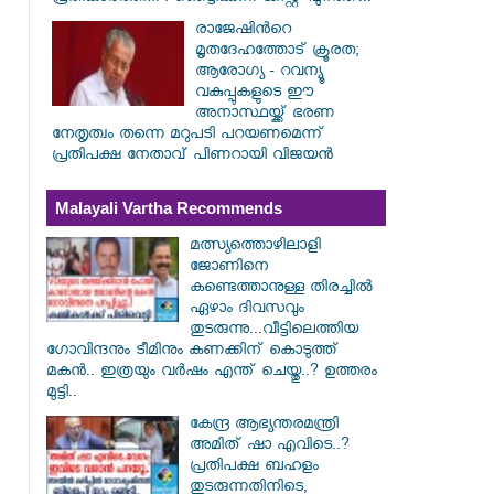
രാജേഷിൻറെ
മൃതദേഹത്തോട് ക്രൂരത;
ആരോഗ്യ - റവന്യൂ
വകുപ്പുകളുടെ ഈ
അനാസ്ഥയ്ക്ക് ഭരണ
നേതൃത്വം തന്നെ മറുപടി പറയണമെന്ന്
പ്രതിപക്ഷ നേതാവ് പിണറായി വിജയൻ
Malayali Vartha Recommends
മത്സ്യത്തൊഴിലാളി
ജോണിനെ
കണ്ടെത്താനുള്ള തിരച്ചിൽ
ഏഴാം ദിവസവും
തുടരുന്നു...വീട്ടിലെത്തിയ
ഗോവിന്ദനും ടീമിനും കണക്കിന് കൊടുത്ത്
മകൻ.. ഇത്രയും വർഷം എന്ത് ചെയ്തു..? ഉത്തരം
മുട്ടി..
കേന്ദ്ര ആഭ്യന്തരമന്ത്രി
അമിത് ഷാ എവിടെ..?
പ്രതിപക്ഷ ബഹളം
തുടരുന്നതിനിടെ,