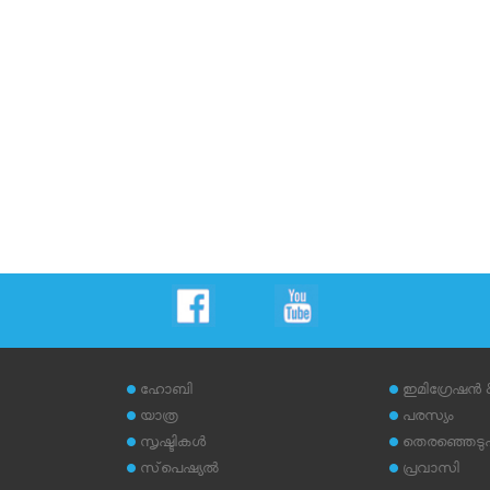
ഹോബി
ഇമിഗ്രേഷന്‍
യാത്ര
പരസ്യം
സൃഷ്ടികള്‍
തെരഞ്ഞെടുപ്പ
സ്‌പെഷ്യല്‍
പ്രവാസി