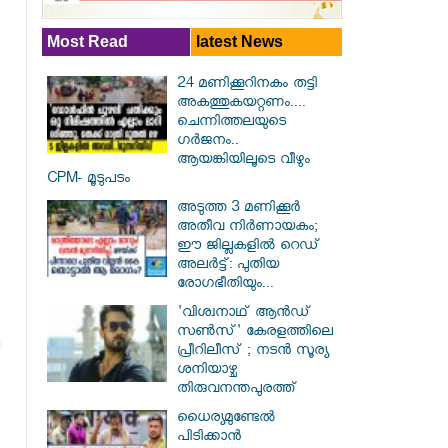
Most Read
latest News
24 മണിക്കൂറിനകം തട്ടി
അകത്തുകയറ്റണം....
ചെന്നിത്തലയുടെ
ഗർജനം..
ആയങ്കിയിലൂടെ വീഴും
CPM- മൂടുപടം
അടുത്ത 3 മണിക്കൂർ
അതീവ നിർണായകം;
ഈ ജില്ലകളിൽ റെഡ്
അലർട്ട്: പുതിയ
രോഗഭീതിയും...
'വിശ്വനാഥ് ആന്‍ഡ്
സണ്‍സ്' കേരളത്തിലെ
പ്രീറിലീസ് ; നടന്‍ സൂര്യ
ശനിയാഴ്ച
തിരുവനന്തപുരത്ത്
ധൈര്യമുണ്ടേൽ
പിടിക്കാൻ