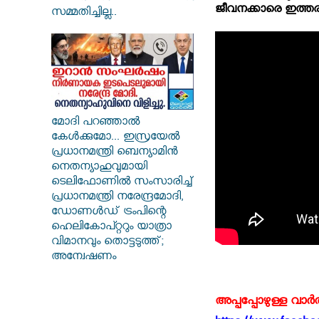
ജീവനക്കാരെ ഇത്തരമൊ
സമ്മതിച്ചില്ല..
മോദി പറഞ്ഞാൽ
കേൾക്കുമോ... ഇസ്രയേൽ
പ്രധാനമന്ത്രി ബെന്യാമിൻ
നെതന്യാഹുവുമായി
ടെലിഫോണിൽ സംസാരിച്ച്
പ്രധാനമന്ത്രി നരേന്ദ്രമോദി,
ഡോണൾഡ് ട്രംപിന്റെ
ഹെലികോപ്റ്ററും യാത്രാ
വിമാനവും തൊട്ടടുത്ത്;
അന്വേഷണം
അപ്പപ്പോഴുള്ള വാര