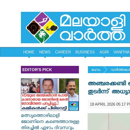
HOME
NEWS
CAREER
BUSINESS
AGRI
VANITHA
EDITOR'S PICK
ഹോം
വാര്‍ത്തകള്
അഞ്ചരക്കണ്ടി 
തുടര്‍ന്ന് അധ്യ
18 APRIL 2026 05:17 
മത്സ്യത്തൊഴിലാളി
ജോണിനെ കണ്ടെത്താനുള്ള
തിരച്ചിൽ ഏഴാം ദിവസവും