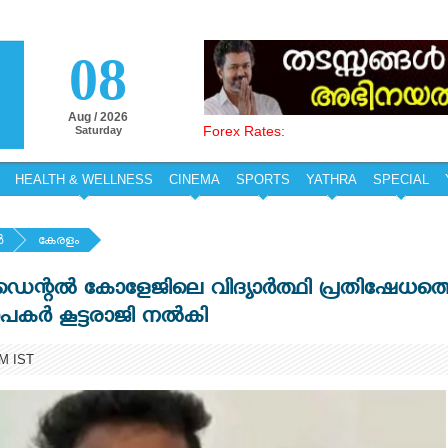
08
Aug / 2026
Forex Rates:
Saturday
HEALTH & WELLNESS
CINEMA
SPORTS
YATHRA
SPECIAL
‍
കേരളം
ഡെന്റല്‍ കോളേജിലെ വിദ്യാര്‍ത്ഥി പ്രതിഷേധത്
ാപകര്‍ കൂട്ടരാജി നല്‍കി
PM IST