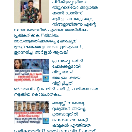
പിടികിട്ടാപ്പുള്ളിയോ
തീവ്രവാദിയോ അല്ലാത്ത
ഞാൻ ഡാൻസ്
കളിച്ചതാണത്രെ കുറ്റം;
നിങ്ങളായിരുന്നു എന്റെ
സ്ഥാനത്തെങ്കിൽ എങ്ങനെയായിരിക്കും
പ്രതികരിക്കുക.!?ജീവിതം
അവതാളത്തിലാക്കപ്പെട്ട മനുഷ്യന്
മുകളിലാകാശവും താഴെ ഭൂമിയുമാണ്;
തുറന്നടിച്ച് അർജുൻ ആയങ്കി
പ്രണയപ്പകയിൽ
ചോരക്കളമായി
വിദ്യാലയം!
അധ്യാപികയെ
വിളിപ്പിച്ചത്
ഭർത്താവിന്റെ പേരിൽ ചതിച്ച്; ഹരിയാനയെ
നടുക്കിയ കൊലപാതകം...
ഭാര്യയ്ക്ക് സ്വകാര്യ
ദൃശ്യങ്ങൾ അയച്ചു;
ഗുരുവായൂരിൽ
പെൺവേഷം കെട്ടി
കാമുകൻ എത്തിയത്
പ്രതികാരത്തിന്! ഞെട്ടിക്കുന്ന ട്വിസ്റ്റ് പുറത്ത്...