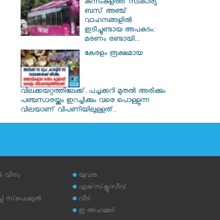
കുന്നംകുളത്ത് സ്വകാര്യ
ബസ് അഞ്ച്
വാഹനങ്ങളിൽ
ഇടിച്ചുണ്ടായ അപകടം:
മരണം രണ്ടായി...
കേരളം രൂക്ഷമായ
വിലക്കയറ്റത്തിലേക്ക്..പച്ചക്കറി മുതൽ അരിക്കും
പഞ്ചസാരയ്ക്കും ഇറച്ചിക്കും വരെ പൊള്ളുന്ന
വിലയാണ് വിപണിയിലുള്ളത്..
 & വിസ
യുവത
എക്‌സ്‌ക്ലൂസീവ്
് സ്‌പെഷ്യല്‍
വീട്
ഇ അഹമ്മദ്‌