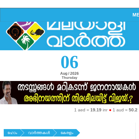
M
06
Aug / 2026
Thursday
1 aed =
19.19
inr
●
1 aud =
50.27
i
ഹോം
വാര്‍ത്തകള്‍
കേരളം