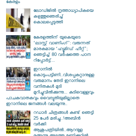
കേരളം
ലോഡ്ജില്‍ നൃത്താധ്യാപികയെ
കഴുത്തുഞെരിച്ച്
കൊലപ്പെടുത്തി
കേരളത്തിന് യുകെയുടെ
‘ലാസ്റ്റ് വാണിംഗ്’: വരുന്നത്
മാരകമായ ‘ഹ്യൂമിഡ് ഹീറ്റ്’;
ഞെട്ടിച്ച് 80 വർഷത്തെ പഠന
റിപ്പോർട്ട്...
ഇറാനില്‍
കൊടുംപട്ടിണി..വിശപ്പകറ്റാനുള്ള
വരുമാനം തേടി ഇറാനിലെ
വനിതകള്‍ മുടി
മുറിച്ചുവില്‍ക്കുന്നു... കുടിവെള്ളവും
പാചകവാതകവും വൈദ്യുതിയുമില്ലാതെ
ഇറാനിലെ ജനങ്ങള്‍ വലയുന്നു..
റഡാർ ചിത്രങ്ങൾ കണ്ട് ഞെട്ടി
25 പേർ മരിച്ചു..!അബിൻ
വർക്കി
ആശുപത്രിയിൽ..ആറന്മുള