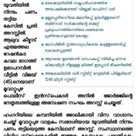
മഴക്കെടുതിയില്‍ നഷ്ടപരിഹാരത്തിനു
യുവതിയില്‍
അപേക്ഷിക്കേണ്ടത് വില്ലേജ് ഓഫിസ് വഴി
നിന്നും പണം
മുല്ലപ്പെരിയാറിലെ ജലനിരപ്പ് ഉയര്‍ത്തുമെന്ന്
തട്ടിയ
തമിഴ്‌നാട് സര്‍ക്കാരിന്റെ ബജറ്റ്
കേസില്‍ പ്രതി
പ്രഖ്യാപനത്തിനെതിരെ ശക്തമായ
അറസ്റ്റില്‍.
പ്രതിഷേധവുമായി കേരളം
ആലുവ കീഴ്മാട്
ലോഡ്ജില്‍ നൃത്താധ്യാപികയെ കഴുത്തുഞെരിച്ച്
എരുമത്തല
കൊലപ്പെടുത്തി
റേഷന്‍കട
ആനയെ തുരത്താന്‍ വനംവകുപ്പ് നിര്‍മിച്ച ഒന്നര
കവല ഭാഗത്ത്
കിലോമീറ്റര്‍ നീളമുള്ള കിടങ്ങ് ഇപ്പോള്‍ ഭീഷണിയില്‍
ഉമാപറമ്പില്‍
അങ്കമാലിയില്‍ വന്‍ സ്പിരിറ്റ് വേട്ടയില്‍ പിടികൂടിയത്
വീട്ടില്‍ വിജയ്
1248 ലീറ്റര്‍ സ്പിരിറ്റ്
(45)നെയാണ്
മൂവാറ്റുപുഴ
പൊലീസ് ഇന്‍സ്‌പെകടര്‍ അനില്‍ ജോര്‍ജ്ജിന്റെ
നേതൃത്വത്തിലുള്ള അന്വേഷണ സംഘം അറസ്റ്റ് ചെയ്തത്.
ഹംഗറിയിലെ കമ്പനിയില്‍ ജോലിക്കായി വിസ വാഗ്ദാനം
ചെയ്ത് മൂവാറ്റുപുഴ വാളകം സ്വദേശിയായ യുവതിയില്‍ നിന്നും
പണം തട്ടിയെടുത്ത കേസിലാണ് അറസ്റ്റ്. സംസ്ഥാനത്തെ