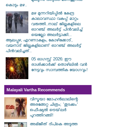
മുങ്ങുന്നു അടുത്ത മണിക്കൂറിൽ
കൊടും മഴ..
മഴ മുന്നറിയിപ്പിൽ കേന്ദ്ര
കാലാവസ്ഥാ വകുപ്പ് മാറ്റം
വരുത്തി..നാല് ജില്ലകളിലെ
ഓറഞ്ച് അലർട്ട് പിൻവലിച്ച്
യെല്ലോ അലർട്ടാക്കി...
ആലപ്പുഴ, എറണാകുളം, കോഴിക്കോട്,
വയനാട് ജില്ലകളിലാണ് ഓറഞ്ച് അലർട്ട്
പിൻവലിച്ചത്..
05 ഓഗസ്റ്റ് 2026: ഈ
രാശിക്കാർക്ക് തൊഴിലിൽ വൻ
നേട്ടവും സാമ്പത്തിക യോഗവും!
Malayali Vartha Recommends
വിസ്മയാ മോഹൻലാലിന്റെ
അരങ്ങേറ്റ ചിത്രം; 'തുടക്കം'
ഒഫീഷ്യൽ ട്രെയ്‌ലർ
പുറത്തിറങ്ങി!
അഭിജീത് ദിപ്കെ അടുത്ത