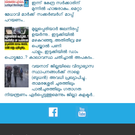
ഇന്ന് കേന്ദ്ര സർക്കാരിന്
മുന്നിൽ ഹാജരാകും..മെറ്റാ
മേധാവി മാർക്ക് സക്കർബർഗ് മാപ്പ്
പറയണം..
മുല്ലപ്പെരിയാർ ജലനിരപ്പ്
ഉയർന്നു.. ഇടുക്കിയിൽ
മഴകുറഞ്ഞു..അതിതീവ്ര മഴ
പെയ്താൽ പണി
പാളും..ഇടുക്കിയിൽ ഡാം
പൊട്ടുമോ..? കാലാവസ്ഥ ചതിച്ചാൽ അപകടം..
വയനാട് ജില്ലയിലെ വിദ്യാഭ്യാസ
സ്ഥാപനങ്ങൾക്ക് നാളെ
(ബുധൻ) അവധി പ്രഖ്യാപിച്ചു..
താമരശ്ശേരി ചുരത്തിലും
പാൽചുരത്തിലും ഗതാഗത
നിയന്ത്രണം ഏർപ്പെടുത്തുമെന്നും ജില്ലാ കളക്ടർ..