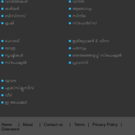
വാര്‍ത്തകള്‍
വനിത
കരിയര്‍
ആരോഗ്യം
ബിസിനസ്
സിനിമ
കൃഷി
സ്‌പോര്‍ട്‌സ്
ഹോബി
ഇമിഗ്രേഷന്‍ & വിസ
യാത്ര
പരസ്യം
സൃഷ്ടികള്‍
തെരഞ്ഞെടുപ്പ് സ്‌പെഷ്യല്‍
സ്‌പെഷ്യല്‍
പ്രവാസി
യുവത
എക്‌സ്‌ക്ലൂസീവ്
വീട്
ഇ അഹമ്മദ്‌
Home
|
About
|
Contact us
|
Terms
|
Privacy Policy
|
Grievance