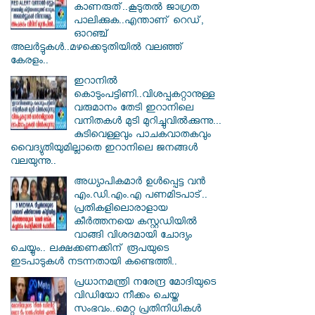
കാണരുത്..കൂടുതൽ ജാഗ്രത
പാലിക്കുക..എന്താണ് റെഡ്,
ഓറഞ്ച്
അലർട്ടുകൾ..മഴക്കെടുതിയിൽ വലഞ്ഞ്
കേരളം..
ഇറാനില്‍
കൊടുംപട്ടിണി..വിശപ്പകറ്റാനുള്ള
വരുമാനം തേടി ഇറാനിലെ
വനിതകള്‍ മുടി മുറിച്ചുവില്‍ക്കുന്നു...
കുടിവെള്ളവും പാചകവാതകവും
വൈദ്യുതിയുമില്ലാതെ ഇറാനിലെ ജനങ്ങള്‍
വലയുന്നു..
അധ്യാപികമാര്‍ ഉള്‍പ്പെട്ട വന്‍
എം.ഡി.എം.എ പണമിടപാട്..
പ്രതികളിലൊരാളായ
കീര്‍ത്തനയെ കസ്റ്റഡിയില്‍
വാങ്ങി വിശദമായി ചോദ്യം
ചെയ്യും.. ലക്ഷക്കണക്കിന് രൂപയുടെ
ഇടപാടുകള്‍ നടന്നതായി കണ്ടെത്തി..
പ്രധാനമന്ത്രി നരേന്ദ്ര മോദിയുടെ
വിഡിയോ നീക്കം ചെയ്ത
സംഭവം..മെറ്റ പ്രതിനിധികൾ