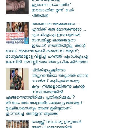
പെണ്‍കുട്ടികളെ
കൂട്ടബലാത്സംഗത്തിന്
ഇരയാക്കിയ മൂന്ന് പേര്‍
പിടിയില്‍
ഞാനൊരു അമ്മയാടോ....
എനിക്ക് ഒരു മോനുണ്ടെടോ....
എംഡിഎംഎ ഇടപാടുമായി
ബന്ധമില്ല; ലക്ഷങ്ങളുടെ
ഇടപാട് നടത്തിയിട്ടില്ല; തന്റെ
ബാങ്ക് അക്കൗണ്ടുകൾ മൈനസ് ആണ്;
മാധ്യമങ്ങളോടു വിളിച്ച് പറഞ്ഞ് എംഡിഎംഎ
കേസിൽ അറസ്റ്റിലായ അധ്യാപിക കീർത്തന
പിടികിട്ടാപ്പുള്ളിയോ
തീവ്രവാദിയോ അല്ലാത്ത ഞാൻ
ഡാൻസ് കളിച്ചതാണത്രെ
കുറ്റം; നിങ്ങളായിരുന്നു എന്റെ
സ്ഥാനത്തെങ്കിൽ
എങ്ങനെയായിരിക്കും പ്രതികരിക്കുക.!?
ജീവിതം അവതാളത്തിലാക്കപ്പെട്ട മനുഷ്യന്
മുകളിലാകാശവും താഴെ ഭൂമിയുമാണ്;
തുറന്നടിച്ച് അർജുൻ ആയങ്കി
ഭാര്യയ്ക്ക് സ്വകാര്യ ദൃശ്യങ്ങൾ