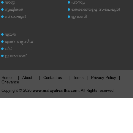
യാത്ര
പരസ്യം
സൃഷ്ടികള്‍
തെരഞ്ഞെടുപ്പ് സ്‌പെഷ്യല്‍
സ്‌പെഷ്യല്‍
പ്രവാസി
യുവത
എക്‌സ്‌ക്ലൂസീവ്
വീട്
ഇ അഹമ്മദ്‌
Home
|
About
|
Contact us
|
Terms
|
Privacy Policy
|
Grievance
Copyright © 2026
www.malayalivartha.com
. All Rights reserved.