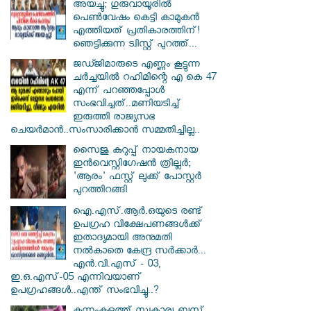
അയച്ചു; ഗുരുവായൂരിൽ
പെൺവേഷം കെട്ടി കാമുകൻ
എത്തിയത് പ്രതികാരത്തിന്!
ഞെട്ടിക്കുന്ന ട്വിസ്റ്റ് പുറത്ത്...
ജഡ്ജിമാരുടെ എണ്ണം കൂട്ടുന്ന
ചർച്ചയിൽ റഹിമിന്റെ എ കെ 47
എന്ന് പറഞ്ഞപ്പോൾ
സംഭവിച്ചത്..മണിയടിച്ച്
ഇരുത്തി രാജ്യസഭ
ചെയർമാൻ..സംസാരിക്കാൻ സമ്മതിച്ചില്ല..
സൈജു കുറുപ്പ് നായകനായ
ഇൻവെസ്റ്റിഗേഷൻ ത്രില്ലർ;
'ആരം' ഫസ്റ്റ് ലുക്ക് പോസ്റ്റർ
പുറത്തിറങ്ങി
ഐ.എസ്.ആർ.ഒയുടെ രണ്ട്
ഉപഗ്രഹ വിക്ഷേപണങ്ങൾക്ക്
ഇതാദ്യമായി അനുമതി
നൽകാതെ കേന്ദ്ര സർക്കാർ...
എൻ.വി.എസ് - 03,
ഇ.ഒ.എസ്-05 എന്നിവയാണ്
ഉപഗ്രഹങ്ങൾ..എന്ത് സംഭവിച്ചു..?