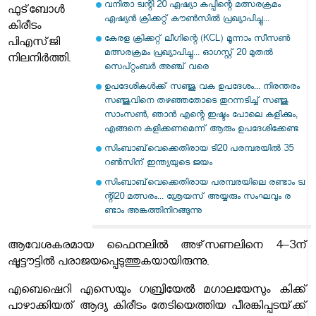
വനിതാ ട്വന്റി 20 ഏഷ്യാ കപ്പിന്റെ മത്സരക്രമം
ഫുട്‌ബോൾ
ഏഷ്യൻ ക്രിക്കറ്റ് കൗൺസിൽ പ്രഖ്യാപിച്ചു...
കിരീടം
കേരള ക്രിക്കറ്റ് ലീഗിന്റെ (KCL) മൂന്നാം സീസൺ
പിഎസ്‌ജി
മത്സരക്രമം പ്രഖ്യാപിച്ചു... ഓഗസ്റ്റ് 20 മുതൽ
നിലനിർത്തി.
സെപ്റ്റംബർ അഞ്ച് വരെ
ഉപദേശികൾക്ക് സഞ്ജു വക ഉപദേശം... നിരന്തരം
സഞ്ജുവിനെ തഴഞ്ഞതോടെ തുറന്നടിച്ച് സഞ്ജു
സാംസൺ, ഞാൻ എന്റെ ഇഷ്ടം പോലെ കളിക്കും,
എങ്ങനെ കളിക്കണമെന്ന് ആരും ഉപദേശിക്കേണ്ട
സിംബാബ്‌വെക്കെതിരായ ടി20 പരമ്പരയിൽ 35
റണ്‍സിന് ഇന്ത്യയുടെ ജയം
സിം​ബാ​ബ്​‍വെ​ക്കെ​തി​രാ​യ പ​ര​മ്പ​ര​യി​ലെ ര​ണ്ടാം ട്വ​
ന്റി20 മ​ത്സ​രം... ശ്രേ​യ​സ് അ​യ്യ​രും സം​ഘ​വും ര​
ണ്ടാം അ​ങ്ക​ത്തി​നി​റ​ങ്ങു​ന്നു
ആവേശകരമായ ഫൈനലിൽ അഴ്‌സണലിനെ 4–3ന്‌
ഷൂട്ട‍ൗട്ടിൽ പരാജയപ്പെടുത്തുകയായിരുന്നു.
എബെഷെറി എസെയും ഗബ്രിയേൽ മഗാലയേസും കിക്ക്‌
പാഴാക്കിയത്‌ ആദ്യ കിരീടം തേടിയെത്തിയ പീരങ്കിപ്പടയ്‌ക്ക്‌