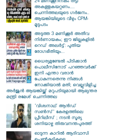
24 മണിക്കൂറിനകം തട്ടി
അകത്തുകയറ്റണം....
ചെന്നിത്തലയുടെ ഗർജനം..
ആയങ്കിയിലൂടെ വീഴും CPM-
മൂടുപടം
അടുത്ത 3 മണിക്കൂർ അതീവ
നിർണായകം; ഈ ജില്ലകളിൽ
റെഡ് അലർട്ട്: പുതിയ
രോഗഭീതിയും...
ധൈര്യമുണ്ടേൽ പിടിക്കാൻ
പൊലീസിനോട് പറഞ്ഞവർക്ക്
ഇനി എന്താ വരാൻ
പോകുന്നതെന്നു നിങ്ങൾ
നോക്കിയാൽ മതി; വെല്ലുവിളിച്ച
അർജുൻ ആയങ്കിയ്ക്ക് മറുപടിയുമായി ആഭ്യന്തര
മന്ത്രി രമേശ് ചെന്നിത്തല
'വിശ്വനാഥ് ആന്‍ഡ്
സണ്‍സ്' കേരളത്തിലെ
പ്രീറിലീസ് ; നടന്‍ സൂര്യ
ശനിയാഴ്ച തിരുവനന്തപുരത്ത്
ഓടുന്ന കാറില്‍ ആദിവാസി