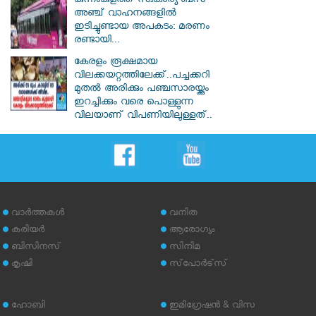
കുന്നംകുളത്ത് സ്വകാര്യ ബസ്
അഞ്ച് വാഹനങ്ങളിൽ
ഇടിച്ചുണ്ടായ അപകടം: മരണം
രണ്ടായി...
കേരളം രൂക്ഷമായ
വിലക്കയറ്റത്തിലേക്ക്..പച്ചക്കറി
മുതൽ അരിക്കും പഞ്ചസാരയ്ക്കും
ഇറച്ചിക്കും വരെ പൊള്ളുന്ന
വിലയാണ് വിപണിയിലുള്ളത്..
വാര്‍ത്തകള്‍
വനിത
കരിയര്‍
ആരോഗ്യം
ബിസിനസ്
സിനിമ
കൃഷി
സ്‌പോര്‍ട്‌സ്
ഹോബി
ഇമിഗ്രേഷന്‍ & വിസ