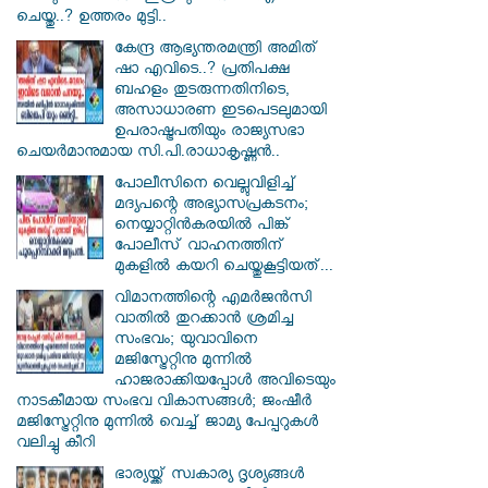
ചെയ്തു..? ഉത്തരം മുട്ടി..
കേന്ദ്ര ആഭ്യന്തരമന്ത്രി അമിത്
ഷാ എവിടെ..? പ്രതിപക്ഷ
ബഹളം തുടരുന്നതിനിടെ,
അസാധാരണ ഇടപെടലുമായി
ഉപരാഷ്ട്രപതിയും രാജ്യസഭാ
ചെയർമാനുമായ സി.പി.രാധാകൃഷ്ണൻ..
പോലീസിനെ വെല്ലുവിളിച്ച്
മദ്യപന്റെ അഭ്യാസപ്രകടനം;
നെയ്യാറ്റിൻകരയിൽ പിങ്ക്
പോലീസ് വാഹനത്തിന്
മുകളിൽ കയറി ചെയ്തുകൂട്ടിയത്...
വിമാനത്തിന്റെ എമർജൻസി
വാതിൽ തുറക്കാൻ ശ്രമിച്ച
സംഭവം; യുവാവിനെ
മജിസ്ട്രേറ്റിനു മുന്നിൽ
ഹാജരാക്കിയപ്പോൾ അവിടെയും
നാടകീമായ സംഭവ വികാസങ്ങൾ; ജംഷീർ
മജിസ്ട്രേറ്റിനു മുന്നിൽ വെച്ച് ജാമ്യ പേപ്പറുകൾ
വലിച്ചു കീറി
ഭാര്യയ്ക്ക് സ്വകാര്യ ദൃശ്യങ്ങൾ