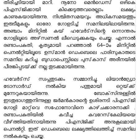
തിരിച്ചടിയായി മാറി. നൂനോ മെൻഡെസ്‌ ഒഴികെ
പിഎസ്‌ജിക്കായി കിക്കെടുത്തവരെല്ലാം ലക്ഷ്യം
കാണുകയായിരുന്നു. നിശ്ചിതസമയവും അധികസമയത്തും
ഇരുടീമുകളും ഓരോ ഗോളടിച്ച്‌ സമനിലയിലായിരുന്നു.
അഞ്ചാം മിനിറ്റിൽ കയ്‌ ഹവേർട്‌സിന്റെ ഒന്നാന്തരം
ഗോളിലൂടെ അഴ്‌സണൽ ലീഡെടുക്കുകയും ചെയ്തു. എന്നാൽ
രണ്ടാംപകുതി, കൃത്യമായി പറഞ്ഞാൽ 64–ാം മിനിറ്റിൽ
പെനൽറ്റിയിലൂടെ ഉസ്‌മാൻ ഡെംബെലെ പാരിസുകാരുടെ
സമനില കുറിച്ചു. ബുഡാപെസ്റ്റിലെ പുസ്‌കാസ്‌ അരീനയിൽ
പീരങ്കിപ്പടയ്‌ക്ക്‌ നല്ല തുടക്കമായിരുന്നു.
ഹവേർട്‌സ്‌ സ്വപ്നതുടക്കം സമ്മാനിച്ചു. ലിയാൻഡ്രോ
ട്രോസാർഡ്‌ നൽകിയ പന്തുമായി ഒറ്റയ്‌ക്ക്‌
മുന്നേറുകയായിരുന്നു. ബോക്‌സിനുള്ളിൽ
ഇടതുഭാഗത്തുനിന്നുള്ള ജർമൻകാരന്റെ ഉശിരനടി പിഎസ്‌ജി
ഗോളി മാറ്റ്‌വെ സഫോനോവിനെ കാഴ്‌ചക്കാരനാക്കി .
രണ്ടാംപകുതിയിൽ കവീച്ച കവറേസ്‌കേലിയയെ
വീഴ്‌ത്തിയതിനായിരുന്നു പിഎസ്ജിക്ക് അനുകൂലമായി
പെനൽറ്റി. ഇത്‌ ഡെംബെലെ ലക്ഷ്യത്തിലെത്തിച്ച് സമനില
നൽകുകയും ചെയ്തു.