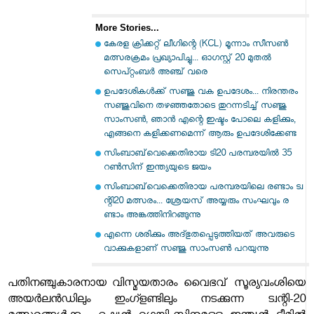
More Stories...
കേരള ക്രിക്കറ്റ് ലീഗിന്റെ (KCL) മൂന്നാം സീസൺ
മത്സരക്രമം പ്രഖ്യാപിച്ചു... ഓഗസ്റ്റ് 20 മുതൽ
സെപ്റ്റംബർ അഞ്ച് വരെ
ഉപദേശികൾക്ക് സഞ്ജു വക ഉപദേശം... നിരന്തരം
സഞ്ജുവിനെ തഴഞ്ഞതോടെ തുറന്നടിച്ച് സഞ്ജു
സാംസൺ, ഞാൻ എന്റെ ഇഷ്ടം പോലെ കളിക്കും,
എങ്ങനെ കളിക്കണമെന്ന് ആരും ഉപദേശിക്കേണ്ട
സിംബാബ്‌വെക്കെതിരായ ടി20 പരമ്പരയിൽ 35
റണ്‍സിന് ഇന്ത്യയുടെ ജയം
സിം​ബാ​ബ്​‍വെ​ക്കെ​തി​രാ​യ പ​ര​മ്പ​ര​യി​ലെ ര​ണ്ടാം ട്വ​
ന്റി20 മ​ത്സ​രം... ശ്രേ​യ​സ് അ​യ്യ​രും സം​ഘ​വും ര​
ണ്ടാം അ​ങ്ക​ത്തി​നി​റ​ങ്ങു​ന്നു
എന്നെ ശരിക്കും അദ്ഭുതപ്പെടുത്തിയത് അവരുടെ
വാക്കുകളാണ് സഞ്ജു സാംസണ്‍ പറയുന്നു
പതിനഞ്ചുകാരനായ വിസ്മയതാരം വൈഭവ് സൂര്യവംശിയെ
അയർലൻഡിലും ഇംഗ്ളണ്ടിലും നടക്കുന്ന ട്വന്റി-20