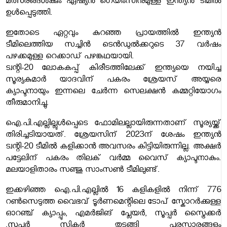
മത്സരങ്ങൾക്കും ഏഷ്യൻ ഗെയിംസിനുമുള്ള ഇന്ത്യൻ ടീമിൽ
ഉൾപ്പെടുത്തി.
ഇതോടെ ഏറ്റവും കുറഞ്ഞ പ്രായത്തിൽ ഇന്ത്യൻ
ടീമിലെത്തിയ സച്ചിൻ ടെൻഡുൽക്കറുടെ 37 വർഷം
പഴക്കമുള്ള റെക്കാഡ് പഴങ്കഥയായി.
ട്വന്റി-20 ലോകകപ്പ് കിരീടത്തിലേക്ക് ഇന്ത്യയെ നയിച്ച
സൂര്യകുമാർ യാദവിന് പകരം ശ്രേയസ് അയ്യരെ
ക്യാപ്ടനായും ഇന്നലെ ചേർന്ന സെലക്ഷൻ കമ്മറ്റിയോഗം
തീരുമാനിച്ചു.
ഐ.പി.എല്ലില്ലുൾപ്പെടെ ഫോമിലല്ലായിരുന്നതാണ് സൂര്യയ്ക്ക്
തിരിച്ചടിയായത്. ശ്രേയസിന് 2023ന് ശേഷം ഇന്ത്യൻ
ട്വന്റി-20 ടീമിൽ കളിക്കാൻ അവസരം കിട്ടിയിരുന്നില്ല. അക്ഷർ
പട്ടേലിന് പകരം തിലക് വർമ്മ വൈസ് ക്യാപ്ടനാകും.
മലയാളിതാരം സഞ്ജു സാംസൺ ടീമിലുണ്ട്.
ഇക്കഴിഞ്ഞ ഐ.പി.എല്ലിൽ 16 കളികളിൽ നിന്ന് 776
റൺസെടുത്ത വൈഭവ് ടൂർണമെന്റിലെ ടോപ് സ്കോറർക്കുള്ള
ഓറഞ്ച് ക്യാപ്പും, എമർജിങ് പ്ലേയർ, സൂപ്പർ സ്ട്രൈക്കർ
,സൂപ്പർ സിക്സർ തുടങ്ങി പുരസ്കാരങ്ങളും