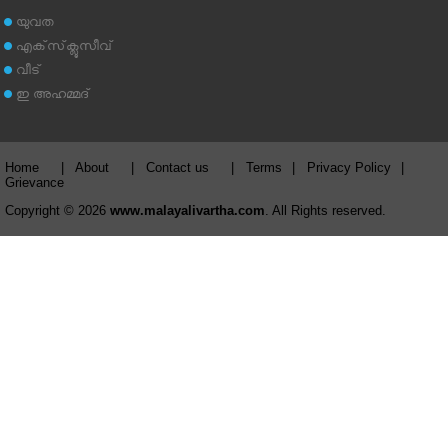
യുവത
എക്‌സ്‌ക്ലൂസീവ്
വീട്
ഇ അഹമ്മദ്‌
Home
|
About
|
Contact us
|
Terms
|
Privacy Policy
|
Grievance
Copyright © 2026
www.malayalivartha.com
. All Rights reserved.