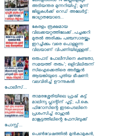
കേരളത്തിൽ 14 ജില്ലകളിലും
അടിയന്തര മുന്നറിയിപ്പ്; മൂന്ന്
ജില്ലകൾക്ക് റെഡ് അലേർട്ട്:
ജാഗ്രതയോടെ...
കേരളം രൂക്ഷമായ
വിലക്കയറ്റത്തിലേക്ക്..പച്ചക്കറി
മുതൽ അരിക്കും പഞ്ചസാരയ്ക്കും
ഇറച്ചിക്കും വരെ പൊള്ളുന്ന
വിലയാണ് വിപണിയിലുള്ളത്..
ഒരുപാട് പോലീസിനെ കണ്ടതാ,
സമയത്ത് തരും'; ഒളിവിലിരുന്ന്
സിഐക്കെതിരെ അർജുൻ
ആയങ്കിയുടെ പുതിയ ഭീഷണി:
വലവിരിച്ച് ഊന്നുകൽ
പോലീസ്...
താമരശ്ശേരിയിലെ ഫ്രഷ് കട്ട്
മാലിന്യ പ്ലാന്റിന് പൂട്ട്; പി.കെ.
ഫിറോസിന്റെ ഇടപെടലിനെ
പ്രശംസിച്ച് രാഹുൽ
മാങ്കൂട്ടത്തിലിന്റെ ഫേസ്ബുക്ക്
പോസ്റ്റ്...
പെൺവേഷത്തിൽ മുൻകാമുകൻ,