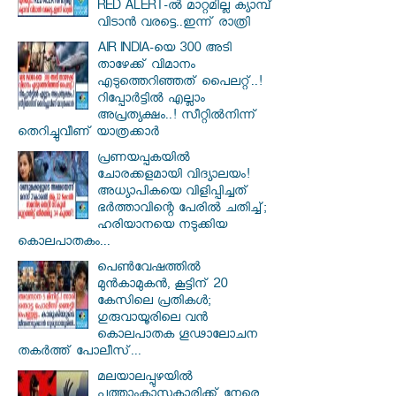
RED ALERT-ൽ മാറ്റമില്ല ക്യാമ്പ്
വിടാൻ വരട്ടെ..ഇന്ന് രാത്രി
AIR INDIA-യെ 300 അടി
താഴേക്ക് വിമാനം
എടുത്തെറിഞ്ഞത് പൈലറ്റ്..!
റിപ്പോർട്ടിൽ എല്ലാം
അപ്രത്യക്ഷം..! സീറ്റിൽനിന്ന്
തെറിച്ചുവീണ് യാത്രക്കാർ
പ്രണയപ്പകയിൽ
ചോരക്കളമായി വിദ്യാലയം!
അധ്യാപികയെ വിളിപ്പിച്ചത്
ഭർത്താവിന്റെ പേരിൽ ചതിച്ച്;
ഹരിയാനയെ നടുക്കിയ
കൊലപാതകം...
പെൺവേഷത്തിൽ
മുൻകാമുകൻ, കൂട്ടിന് 20
കേസിലെ പ്രതികൾ;
ഗുരുവായൂരിലെ വൻ
കൊലപാതക ഗൂഢാലോചന
തകർത്ത് പോലീസ്...
മലയാലപ്പുഴയിൽ
പത്താംക്ലാസുകാരിക്ക് നേരെ