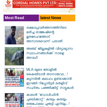
Most Read
latest News
രക്ഷാപ്രവര്‍ത്തനത്തിനിടെ
മരിച്ച രാജേഷിന്റെ
മൃതദേഹത്തോട്
അനാദരവെന്ന് പരാതി
അഞ്ച് ജില്ലകളില്‍ വിദ്യാഭ്യാസ
സ്ഥാപനങ്ങള്‍ക്ക് നാളെ
അവധി
MLA-യുടെ തോളിൽ
കൈയിടാൻ താനാരുവാ...!
ക്യാമ്പിൽ കലഹം ഉണ്ടാക്കാൻ
ഇറങ്ങി റിപ്പോർട്ടർ തെളിവ്
സഹിതം പഞ്ഞിക്കിട്ട് നാട്ടുകാർ
കാലൻ 'ഡോൾഫിൻ
ചുഴലിക്കാറ്റ്' കടലും കരയും
ഒരുപോലെ ചുരുട്ടി എറിയും..!