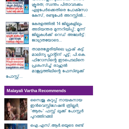
ക്രൂരത; സ്വന്തം പിതാവടക്കം
ഏഴുപേർക്കെതിരെ പോക്സോ
കേസ്, രണ്ടുപേർ അറസ്റ്റിൽ...
കേരളത്തിൽ 14 ജില്ലകളിലും
അടിയന്തര മുന്നറിയിപ്പ്; മൂന്ന്
ജില്ലകൾക്ക് റെഡ് അലേർട്ട്:
ജാഗ്രതയോടെ...
താമരശ്ശേരിയിലെ ഫ്രഷ് കട്ട്
മാലിന്യ പ്ലാന്റിന് പൂട്ട്; പി.കെ.
ഫിറോസിന്റെ ഇടപെടലിനെ
പ്രശംസിച്ച് രാഹുൽ
മാങ്കൂട്ടത്തിലിന്റെ ഫേസ്ബുക്ക്
പോസ്റ്റ്...
Malayali Vartha Recommends
സൈജു കുറുപ്പ് നായകനായ
ഇൻവെസ്റ്റിഗേഷൻ ത്രില്ലർ;
'ആരം' ഫസ്റ്റ് ലുക്ക് പോസ്റ്റർ
പുറത്തിറങ്ങി
ഐ.എസ്.ആർ.ഒയുടെ രണ്ട്