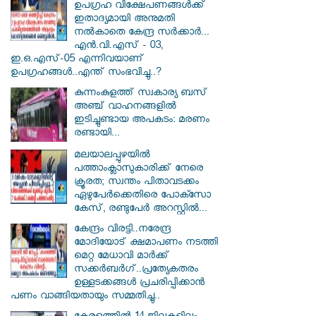
ഉപഗ്രഹ വിക്ഷേപണങ്ങൾക്ക്
ഇതാദ്യമായി അനുമതി
നൽകാതെ കേന്ദ്ര സർക്കാർ...
എൻ.വി.എസ് - 03,
ഇ.ഒ.എസ്-05 എന്നിവയാണ്
ഉപഗ്രഹങ്ങൾ..എന്ത് സംഭവിച്ചു..?
കുന്നംകുളത്ത് സ്വകാര്യ ബസ്
അഞ്ച് വാഹനങ്ങളിൽ
ഇടിച്ചുണ്ടായ അപകടം: മരണം
രണ്ടായി...
മലയാലപ്പുഴയിൽ
പത്താംക്ലാസുകാരിക്ക് നേരെ
ക്രൂരത; സ്വന്തം പിതാവടക്കം
ഏഴുപേർക്കെതിരെ പോക്സോ
കേസ്, രണ്ടുപേർ അറസ്റ്റിൽ...
കേന്ദ്രം വിരട്ടി..നരേന്ദ്ര
മോദിയോട് ക്ഷമാപണം നടത്തി
മെറ്റ മേധാവി മാർക്ക്
സക്കർബർ​ഗ്..പ്രത്യേകതരം
ഉള്ളടക്കങ്ങൾ പ്രചരിപ്പിക്കാൻ
പണം വാങ്ങിയതായും സമ്മതിച്ചു..