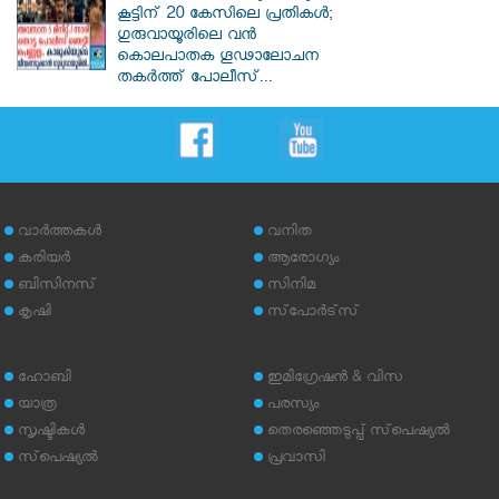
കൂട്ടിന് 20 കേസിലെ പ്രതികൾ;
ഗുരുവായൂരിലെ വൻ
കൊലപാതക ഗൂഢാലോചന
തകർത്ത് പോലീസ്...
വാര്‍ത്തകള്‍
വനിത
കരിയര്‍
ആരോഗ്യം
ബിസിനസ്
സിനിമ
കൃഷി
സ്‌പോര്‍ട്‌സ്
ഹോബി
ഇമിഗ്രേഷന്‍ & വിസ
യാത്ര
പരസ്യം
സൃഷ്ടികള്‍
തെരഞ്ഞെടുപ്പ് സ്‌പെഷ്യല്‍
സ്‌പെഷ്യല്‍
പ്രവാസി