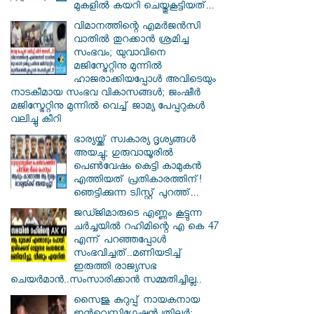
മുകളിൽ കയറി ചെയ്തുകൂട്ടിയത്...
വിമാനത്തിന്റെ എമർജൻസി
വാതിൽ തുറക്കാൻ ശ്രമിച്ച
സംഭവം; യുവാവിനെ
മജിസ്ട്രേറ്റിനു മുന്നിൽ
ഹാജരാക്കിയപ്പോൾ അവിടെയും
നാടകീമായ സംഭവ വികാസങ്ങൾ; ജംഷീർ
മജിസ്ട്രേറ്റിനു മുന്നിൽ വെച്ച് ജാമ്യ പേപ്പറുകൾ
വലിച്ചു കീറി
ഭാര്യയ്ക്ക് സ്വകാര്യ ദൃശ്യങ്ങൾ
അയച്ചു; ഗുരുവായൂരിൽ
പെൺവേഷം കെട്ടി കാമുകൻ
എത്തിയത് പ്രതികാരത്തിന്!
ഞെട്ടിക്കുന്ന ട്വിസ്റ്റ് പുറത്ത്...
ജഡ്ജിമാരുടെ എണ്ണം കൂട്ടുന്ന
ചർച്ചയിൽ റഹിമിന്റെ എ കെ 47
എന്ന് പറഞ്ഞപ്പോൾ
സംഭവിച്ചത്..മണിയടിച്ച്
ഇരുത്തി രാജ്യസഭ
ചെയർമാൻ..സംസാരിക്കാൻ സമ്മതിച്ചില്ല..
സൈജു കുറുപ്പ് നായകനായ