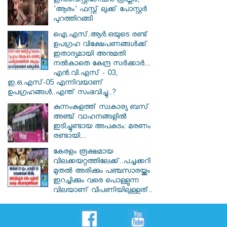
ഇൻവെസ്റ്റിഗേഷൻ ത്രില്ലർ;
'ആരം' ഫസ്റ്റ് ലുക്ക് പോസ്റ്റർ
പുറത്തിറങ്ങി
ഐ.എസ്.ആർ.ഒയുടെ രണ്ട്
ഉപഗ്രഹ വിക്ഷേപണങ്ങൾക്ക്
ഇതാദ്യമായി അനുമതി
നൽകാതെ കേന്ദ്ര സർക്കാർ...
എൻ.വി.എസ് - 03,
ഇ.ഒ.എസ്-05 എന്നിവയാണ്
ഉപഗ്രഹങ്ങൾ..എന്ത് സംഭവിച്ചു..?
കുന്നംകുളത്ത് സ്വകാര്യ ബസ്
അഞ്ച് വാഹനങ്ങളിൽ
ഇടിച്ചുണ്ടായ അപകടം: മരണം
രണ്ടായി...
കേരളം രൂക്ഷമായ
വിലക്കയറ്റത്തിലേക്ക്..പച്ചക്കറി
മുതൽ അരിക്കും പഞ്ചസാരയ്ക്കും
ഇറച്ചിക്കും വരെ പൊള്ളുന്ന
വിലയാണ് വിപണിയിലുള്ളത്..