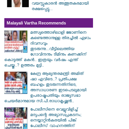
വയസ്സുകാരൻ അത്ഭുതകരമായി
രക്ഷപ്പെട്ടു...
Malayali Vartha Recommends
മത്സ്യത്തൊഴിലാളി ജോണിനെ
കണ്ടെത്താനുള്ള തിരച്ചിൽ ഏഴാം
ദിവസവും
തുടരുന്നു...വീട്ടിലെത്തിയ
ഗോവിന്ദനും ടീമിനും കണക്കിന്
കൊടുത്ത് മകൻ.. ഇത്രയും വർഷം എന്ത്
ചെയ്തു..? ഉത്തരം മുട്ടി..
കേന്ദ്ര ആഭ്യന്തരമന്ത്രി അമിത്
ഷാ എവിടെ..? പ്രതിപക്ഷ
ബഹളം തുടരുന്നതിനിടെ,
അസാധാരണ ഇടപെടലുമായി
ഉപരാഷ്ട്രപതിയും രാജ്യസഭാ
ചെയർമാനുമായ സി.പി.രാധാകൃഷ്ണൻ..
പോലീസിനെ വെല്ലുവിളിച്ച്
മദ്യപന്റെ അഭ്യാസപ്രകടനം;
നെയ്യാറ്റിൻകരയിൽ പിങ്ക്
പോലീസ് വാഹനത്തിന്