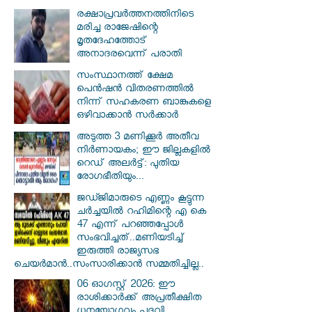
രക്ഷാപ്രവര്‍ത്തനത്തിനിടെ
മരിച്ച രാജേഷിന്റെ
മൃതദേഹത്തോട്
അനാദരവെന്ന് പരാതി
സംസ്ഥാനത്ത് ക്ഷേമ
പെൻഷൻ വിതരണത്തിൽ
നിന്ന് സഹകരണ ബാങ്കുകളെ
ഒഴിവാക്കാൻ സർക്കാർ
അടുത്ത 3 മണിക്കൂർ അതീവ
നിർണായകം; ഈ ജില്ലകളിൽ
റെഡ് അലർട്ട്: പുതിയ
രോഗഭീതിയും...
ജഡ്ജിമാരുടെ എണ്ണം കൂട്ടുന്ന
ചർച്ചയിൽ റഹിമിന്റെ എ കെ
47 എന്ന് പറഞ്ഞപ്പോൾ
സംഭവിച്ചത്..മണിയടിച്ച്
ഇരുത്തി രാജ്യസഭ
ചെയർമാൻ..സംസാരിക്കാൻ സമ്മതിച്ചില്ല..
06 ഓഗസ്റ്റ് 2026: ഈ
രാശിക്കാർക്ക് അപ്രതീക്ഷിത