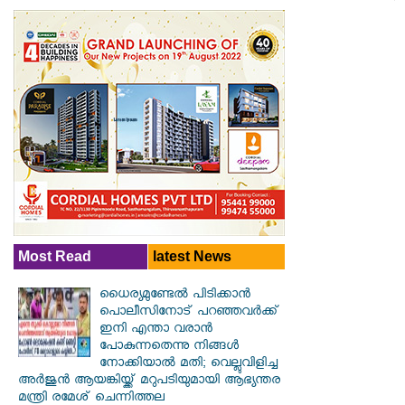
Most Read
latest News
ധൈര്യമുണ്ടേൽ പിടിക്കാൻ
പൊലീസിനോട് പറഞ്ഞവർക്ക്
ഇനി എന്താ വരാൻ
പോകുന്നതെന്നു നിങ്ങൾ
നോക്കിയാൽ മതി; വെല്ലുവിളിച്ച
അർജുൻ ആയങ്കിയ്ക്ക് മറുപടിയുമായി ആഭ്യന്തര
മന്ത്രി രമേശ് ചെന്നിത്തല