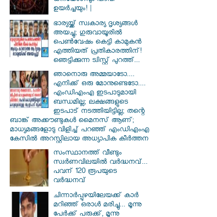
ധനയോഗവും പദവി
ഉയർച്ചയും! |
ഭാര്യയ്ക്ക് സ്വകാര്യ ദൃശ്യങ്ങൾ
അയച്ചു; ഗുരുവായൂരിൽ
പെൺവേഷം കെട്ടി കാമുകൻ
എത്തിയത് പ്രതികാരത്തിന്!
ഞെട്ടിക്കുന്ന ട്വിസ്റ്റ് പുറത്ത്...
ഞാനൊരു അമ്മയാടോ....
എനിക്ക് ഒരു മോനുണ്ടെടോ....
എംഡിഎംഎ ഇടപാടുമായി
ബന്ധമില്ല; ലക്ഷങ്ങളുടെ
ഇടപാട് നടത്തിയിട്ടില്ല; തന്റെ
ബാങ്ക് അക്കൗണ്ടുകൾ മൈനസ് ആണ്;
മാധ്യമങ്ങളോടു വിളിച്ച് പറഞ്ഞ് എംഡിഎംഎ
കേസിൽ അറസ്റ്റിലായ അധ്യാപിക കീർത്തന
സംസ്ഥാനത്ത് വീണ്ടും
സ്വർണവിലയിൽ വർദ്ധനവ്...
പവന് 120 രൂപയുടെ
വർദ്ധനവ്
ചിന്നാർപ്പുഴയിലേയക്ക് കാർ
മറിഞ്ഞ് ഒരാൾ മരിച്ചു... മൂന്നു
പേർക്ക് പരുക്ക്, മൂന്നു