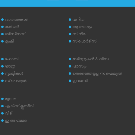
വാര്‍ത്തകള്‍
വനിത
കരിയര്‍
ആരോഗ്യം
ബിസിനസ്
സിനിമ
കൃഷി
സ്‌പോര്‍ട്‌സ്
ഹോബി
ഇമിഗ്രേഷന്‍ & വിസ
യാത്ര
പരസ്യം
സൃഷ്ടികള്‍
തെരഞ്ഞെടുപ്പ് സ്‌പെഷ്യല്‍
സ്‌പെഷ്യല്‍
പ്രവാസി
യുവത
എക്‌സ്‌ക്ലൂസീവ്
വീട്
ഇ അഹമ്മദ്‌