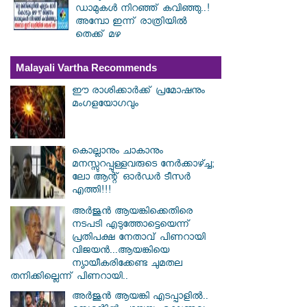
ഡാമുകൾ നിറഞ്ഞ് കവിഞ്ഞു..!
അമ്പോ ഇന്ന് രാത്രിയിൽ
തെക്ക് മഴ
Malayali Vartha Recommends
ഈ രാശിക്കാർക്ക് പ്രമോഷനും
മംഗളയോഗവും
കൊല്ലാനും ചാകാനും
മനസ്സുറപ്പുള്ളവരുടെ നേർക്കാഴ്ച്ച;
ലോ ആന്റ് ഓർഡർ ടീസർ
എത്തി!!!
അർജുൻ ആയങ്കിക്കെതിരെ
നടപടി എടുത്തോട്ടെയെന്ന്
പ്രതിപക്ഷ നേതാവ് പിണറായി
വിജയൻ...ആയങ്കിയെ
ന്യായീകരിക്കേണ്ട ചുമതല
തനിക്കില്ലെന്ന് പിണറായി..
അർജുൻ ആയങ്കി എടപ്പാളിൽ..