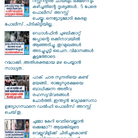
റസ്റ്ററന്റിൽ ചായയും ഭക്ഷണവും
കഴിച്ചതിന്റെ ദൃശ്യങ്ങൾ.. 5 പേരെ
പൊലീസ് അറസ്റ്റ്
ചെയ്തു..നെട്ടോട്ടമോടി കേരള
പോലീസ്..പിടികിട്ടിയില്ല..
ഡൊൾഫിൻ ചുഴലിക്കാറ്റ്
ജപ്പാന്റെ ഒക്കിനാവയിൽ
ആഞ്ഞടിച്ചു..തുറമുഖങ്ങൾ
അടച്ചുപൂട്ടി ചൈന..വിമാനങ്ങൾ
കൂട്ടത്തോടെ
റദ്ധാക്കി..അതിശക്തമായ മഴ പെയ്യാൻ
സാധ്യത..
പാക് ചാര സുന്ദരിയെ കണ്ട്
മയങ്ങി.. രാജ്യസുരക്ഷയെ
ബാധിക്കുന്ന അതീവ
രഹസ്യവിവരങ്ങൾ
ചോർത്തി..ഇന്ത്യൻ വ്യോമസേനാ
ഉദ്യോഗസ്ഥനെ ഡൽഹി പൊലീസ് അറസ്റ്റ്
ചെയ്‌തു..
ചുമ്മാ കേറി വെടിവെയ്ക്കാൻ
ഒക്കുമോ?! ആയങ്കിയുടെ
വെല്ലുവിളിക്ക് ചിരിച്ചുകൊണ്ട്