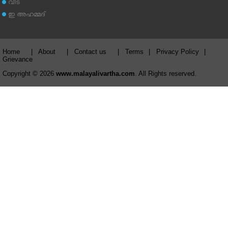
വീട്
ഇ അഹമ്മദ്‌
Home
|
About
|
Contact us
|
Terms
|
Privacy Policy
|
Grievance
Copyright © 2026
www.malayalivartha.com
. All Rights reserved.