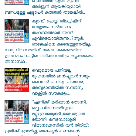
ചെന്നിത്തലയുടെ മറുപടി:
അർജുൻ ആയങ്കിയുമായി
ബന്ധമുള്ള എട്ടുപേർ കരുതൽ തടങ്കലിൽ...
ക്യാമ്പ് ചെയ്ത് തിരച്ചിലിന്
നേതൃത്വം നല്‍കേണ്ട
തഹസില്‍ദാര്‍ അന്ന്
എവിടെയായിരുന്നു..?ആര്‍.
രാജേഷിനെ കണ്ടെത്തുന്നതിലും,
നാലു ദിവസത്തിന് ശേഷം കണ്ടെത്തിയ
മൃതദേഹം നാട്ടിലെത്തിക്കുന്നതിലും കുറ്റകരമായ
അനാസ്ഥ..
വെറുമൊരു പനിയല്ല,
യുഎഇയിൽ ഇൻഫ്ലുവൻസയും
വൈറൽ പനിയും പടരുന്നു;
അബുദാബിയിൽ സൗജന്യ
വാക്സിൻ സൗകര്യം...
"എനിക്ക് മരിക്കാൻ തോന്നി,
ഒപ്പം വിമാനത്തിലുള്ള
മറ്റുള്ളവരെക്കൂടി കൂടെക്കൂട്ടാൻ
തോന്നി: നെടുമ്പാശ്ശേരി
വിമാനക്കേസിൽ വൻ തിരിവ്;
പ്രതിക്ക് ഭ്രാന്തില്ല, മലേഷ്യൻ കണക്ഷൻ