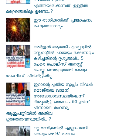
വഴിയാണ് ഇത്
എത്തിയിരിക്കുന്നത്..ഉള്ളിൽ
മറ്റെന്തെങ്കിലും ഉണ്ടോ..?
ഈ രാശിക്കാർക്ക് പ്രമോഷനും
മംഗളയോഗവും
അർജുൻ ആയങ്കി എടപ്പാളിൽ..
റസ്റ്ററന്റിൽ ചായയും ഭക്ഷണവും
കഴിച്ചതിന്റെ ദൃശ്യങ്ങൾ.. 5
പേരെ പൊലീസ് അറസ്റ്റ്
ചെയ്തു..നെട്ടോട്ടമോടി കേരള
പോലീസ്..പിടികിട്ടിയില്ല..
ഇറാന്റെ പുതിയ സുപ്രീം ലീഡർ
മൊജ്തബ ഖമേനി
അബോധാവസ്ഥയിലെന്ന്
റിപ്പോർട്ട്; ഭരണം പിടിച്ചതിന്
പിന്നാലെ രഹസ്യ
ആശുപത്രിയിൽ അതീവ
ഗുരുതരാവസ്ഥയിൽ...?
ഒറ്റ മണിക്കൂറിൽ എല്ലാം മാറി
കൊടും മഴ 97 മരണം