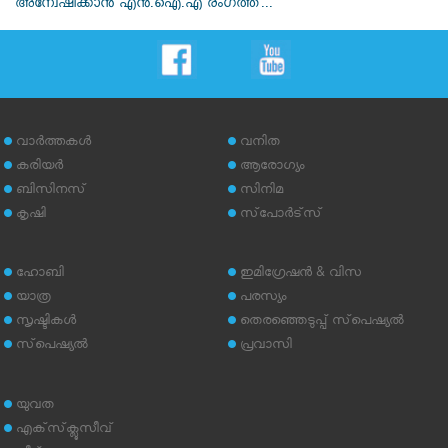
അന്വേഷിക്കാൻ എൻ.ഐ.എ രംഗത്ത്...
വാര്‍ത്തകള്‍
വനിത
കരിയര്‍
ആരോഗ്യം
ബിസിനസ്
സിനിമ
കൃഷി
സ്‌പോര്‍ട്‌സ്
ഹോബി
ഇമിഗ്രേഷന്‍ & വിസ
യാത്ര
പരസ്യം
സൃഷ്ടികള്‍
തെരഞ്ഞെടുപ്പ് സ്‌പെഷ്യല്‍
സ്‌പെഷ്യല്‍
പ്രവാസി
യുവത
എക്‌സ്‌ക്ലൂസീവ്