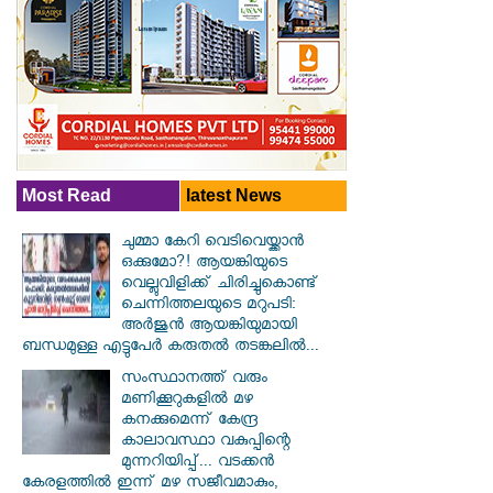
Most Read
latest News
ചുമ്മാ കേറി വെടിവെയ്ക്കാൻ
ഒക്കുമോ?! ആയങ്കിയുടെ
വെല്ലുവിളിക്ക് ചിരിച്ചുകൊണ്ട്
ചെന്നിത്തലയുടെ മറുപടി:
അർജുൻ ആയങ്കിയുമായി
ബന്ധമുള്ള എട്ടുപേർ കരുതൽ തടങ്കലിൽ...
സംസ്ഥാനത്ത് വരും
മണിക്കൂറുകളിൽ മഴ
കനക്കുമെന്ന് കേന്ദ്ര
കാലാവസ്ഥാ വകുപ്പിന്റെ
മുന്നറിയിപ്പ്... വടക്കൻ
കേരളത്തിൽ ഇന്ന് മഴ സജീവമാകും,