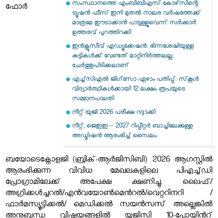
സംസ്ഥാനത്തെ എംബിബിഎസ് കോഴ്‌സിന്റെ
ഫോര്‍
ട്യൂഷന്‍ ഫീസ് ഇനി മുതല്‍ നാലര വര്‍ഷത്തേക്ക്
മാത്രമേ ഈടാക്കാന്‍ പാടുള്ളൂവെന്ന് സര്‍ക്കാര്‍
ഉത്തരവ് പുറത്തിറക്കി
ഇൻക്ലൂസീവ് എഡ്യൂക്കേഷൻ: ഭിന്നശേഷിയുള്ള
കുട്ടികൾക്ക് വേണ്ടത് മാറ്റിനിർത്തലല്ല,
ചേർത്തുപിടിക്കലാണ്
എച്ച്‌സിഎൽ ജിഗ്‌സോ ഏഴാം പതിപ്പ്: സ്‌കൂൾ
വിദ്യാർത്ഥികൾക്കായി 12 ലക്ഷം രൂപയുടെ
സമ്മാനപദ്ധതി
നീറ്റ് യുജി 2026 പരീക്ഷ റദ്ദാക്കി
നീറ്റ്, ജെഇഇ – 2027 റിപ്പീറ്റർ ബാച്ചിലേക്കുള്ള
അഡ്മിഷൻ ആരംഭിച്ച് സൈലം
ബയോടെക്നോളജി (ബ്രിക്-ആര്‍ജിസിബി) 2026 ആഗസ്റ്റില്‍
ആരംഭിക്കുന്ന വിവിധ മേഖലകളിലെ പിഎച്ച്ഡി
പ്രോഗ്രാമിലേക്ക് അപേക്ഷ ക്ഷണിച്ചു. ലൈഫ്/
അഗ്രിക്കള്‍ച്ചറല്‍/എന്‍വയോണ്‍മെന്‍റല്‍/വെറ്ററിനറി /
ഫാര്‍മസ്യൂട്ടിക്കല്‍/ മെഡിക്കല്‍
സയന്‍സസ് അല്ലെങ്കില്‍
അനുബന്ധ വിഷയങ്ങളില്‍ യുജിസി 10-പോയിന്‍റ്