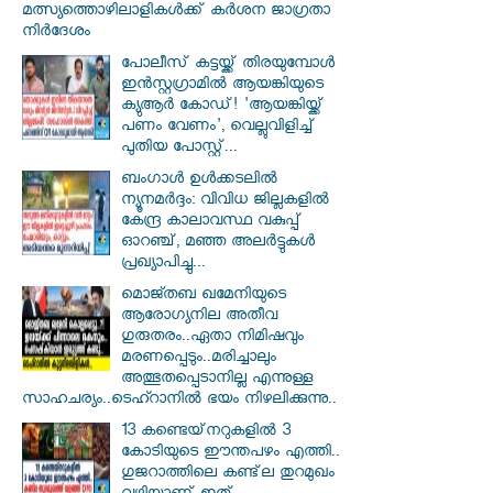
മത്സ്യത്തൊഴിലാളികൾക്ക് കർശന ജാഗ്രതാ
നിർദേശം
പോലീസ് കട്ടയ്ക്ക് തിരയുമ്പോൾ
ഇൻസ്റ്റഗ്രാമിൽ ആയങ്കിയുടെ
ക്യുആർ കോഡ്! 'ആയങ്കിയ്ക്ക്
പണം വേണം', വെല്ലുവിളിച്ച്
പുതിയ പോസ്റ്റ്...
ബംഗാൾ ഉൾക്കടലിൽ
ന്യൂനമർദ്ദം: വിവിധ ജില്ലകളിൽ
കേന്ദ്ര കാലാവസ്ഥ വകുപ്പ്
ഓറഞ്ച്, മഞ്ഞ അലർട്ടുകൾ
പ്രഖ്യാപിച്ചു...
മൊജ്തബ ഖമേനിയുടെ
ആരോഗ്യനില അതീവ
ഗുരുതരം..ഏതാ നിമിഷവും
മരണപ്പെടും..മരിച്ചാലും
അത്ഭുതപ്പെടാനില്ല എന്നുള്ള
സാഹചര്യം..ടെഹ്റാനിൽ ഭയം നിഴലിക്കുന്നു..
13 കണ്ടെയ്‌നറുകളിൽ 3
കോടിയുടെ ഈന്തപഴം എത്തി..
ഗുജറാത്തിലെ കണ്ട്‌ല തുറമുഖം