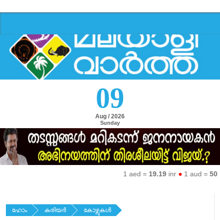
09
Aug / 2026
Sunday
1 aed =
19.19
inr
●
1 aud =
50.27
ഹോം
കരിയര്‍
കോഴ്സുകള്‍