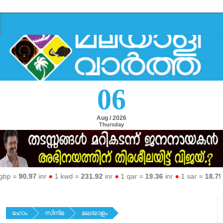
06
Aug / 2026
Thursday
=
90.97
inr
●
1 kwd =
231.92
inr
●
1 qar =
19.36
inr
●
1 sar =
18.79
inr
●
ഹോം
സിനിമ
മലയാളം