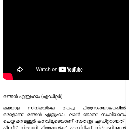
രഞ്ജൻ ഏബ്രഹാം (എഡിറ്റർ)
മലയാള സിനിമയിലെ മികച്ച ചിത്രസംയോജകരിൽ
ഒരാളാണ് രഞ്ജൻ ഏബ്രഹാം. ലാൽ ജോസ് സംവിധാനം
ചെയ്ത മറവത്തൂർ കനവിലൂടെയാണ് സ്വതന്ത്ര എഡിറ്ററായത്.
പിന്നീട് നിരവധി ചിത്രങ്ങൾക്ക് എഡിറ്റിംഗ് നിർവഹിക്കാൻ