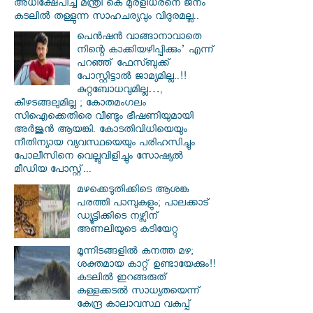
അധിക്ഷേപിച്ച മന്ത്രി കെ മുരളീധരനെ ജനം
കടലില്‍ തള്ളുന്ന സാഹചര്യവും വിദുരമല്ല..
പെൻഷൻ വാങ്ങാനാവാതെ
നിന്റെ കാക്കിയഴിപ്പിക്കും’ എന്ന്
പറഞ്ഞ് ഫേസ്ബുക്ക്
പോസ്റ്റിട്ടാൽ ജാമ്യമില്ല..!!
കുറ്റബോധവുമില്ല…,
കീഴടങ്ങലുമില്ല ; കോതമംഗലം
സിഐക്കെതിരെ വീണ്ടും ഭീഷണിയുമായി
അര്‍ജുന്‍ ആയങ്കി. കോടതിവിധിയെയും
നീതിന്യായ വ്യവസ്ഥയെയും പരിഹസിച്ചും
പോലീസിനെ വെല്ലുവിളിച്ചും സോഷ്യൽ
മീഡിയ പോസ്റ്റ്...
മഴക്കെടുതിക്കിടെ ആശങ്ക
പരത്തി പാമ്പുകളും; പാലക്കാട്
ഡ്യൂട്ടിക്കിടെ നഴ്സിന്
അണലിയുടെ കടിയേറ്റു
മൂന്നിടങ്ങളിൽ കനത്ത മഴ;
ശക്തമായ കാറ്റ് ഉണ്ടായേക്കും!!
കടലിൽ ഇറങ്ങരുത്
കള്ളക്കടൽ സാധ്യതയെന്ന്
കേന്ദ്ര കാലാവസ്ഥ വകുപ്പ്