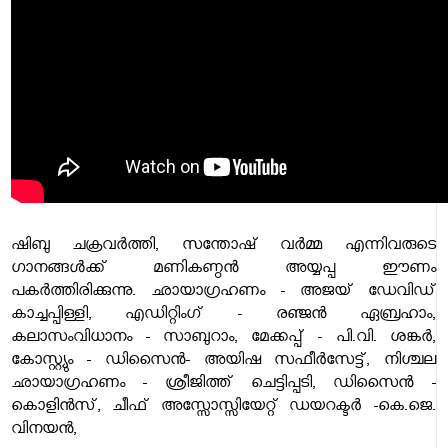
ഷിബു ചക്രവർത്തി, സന്തോഷ് വർമ്മ എന്നിവരുടെ
ഗാനങ്ങൾക്ക് മണികണ്ഠൻ അയ്യപ്പ ഈണം
പകർത്തിരിക്കുന്നു. ഛായാഗ്രഹണം - അജയ് ഡേവിഡ്
കാച്ചപ്പിള്ളി, എഡിറ്റിംഗ് - രഞ്ജൻ ഏബ്രഹാം,
കലാസംവിധാനം - സാബുറാം, മേക്കപ്പ് - പി.വി. ശങ്കർ,
കോസ്റ്റ്യും - ഡിസൈൻ- അയിഷ സഫീർസേട്ട്, നിശ്ചല
ഛായാഗ്രഹണം - ശ്രീജിത്ത് ചെട്ടിപ്പടി, ഡിസൈൻ -
കൊളിൻസ്, ചീഫ് അസ്സോസ്സിയേറ്റ് ഡയറക്ടർ -കെ.ജെ.
വിനയൻ,