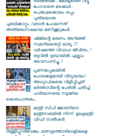
തീരത്തേക്ക്..കേരളത്തെ വിട്ടു
പോവാതെ മഴക്കലി..
പെരുംമഴക്കാലം ഒപ്പം
പുതിയൊരു
ചുഴലിക്കാറ്റും..വരാൻ പോകുന്നത്
അതിഭയാനകമായ മണിക്കൂറുകൾ..
ഷിജിന്റെ മരണം അറിഞ്ഞ്
സമനിലതെറ്റി ഭാര്യ..!7
വർഷത്തെ വിവാഹ ജീവിതം..!
ഒടുവിൽ ദുബായിൽ എല്ലാം
അവസാനിച്ചു..!
പ്രണയപ്പകയിൽ
ചോരക്കളമായി വിദ്യാലയം!
അധ്യാപികയെ വിളിപ്പിച്ചത്
ഭർത്താവിന്റെ പേരിൽ ചതിച്ച്;
ഹരിയാനയെ നടുക്കിയ
കൊലപാതകം...
മന്ത്രി സിപി ജോണിനെ
മന്ത്രിസഭയില്‍ നിന്ന് മുഖ്യമന്ത്രി
വിഡി സതീശന്‍
തള്ളിപ്പുറത്താക്കും..മത്സ്യത്തൊഴിലാളികളെ