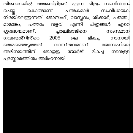
തിരക്കഥയിൽ അമ്മക്കിളിക്കൂട് എന്ന ചിത്രം സംവിധാനം
ചെയ്തു കൊണ്ടാണ് പത്മകുമാർ സംവിധായക
നിരയിലെത്തുന്നത്. ജോസഫ്, വാസ്തവം, ശിക്കാർ, പരുന്ത്,
മാമാങ്കം, പത്താം വളവ് എന്നീ ചിത്രങ്ങൾ ഏറെ
ശ്രദ്ധേയമാണ്. പൃത്ഥ്വിരാജിനെ സംസ്ഥാന
ഗവണ്മൻ്റിൻ്റെ 2006 ലെ മികച്ച നടനായി
തെരഞ്ഞെടുത്തത് വാസ്‌തവമാണ്. ജോസഫിലെ
അഭിനയത്തിന് ജോജ്ജു ജോർജ് മികച്ച നടനുള്ള
പുരസ്ക്കാരത്തിനും അർഹനായി .