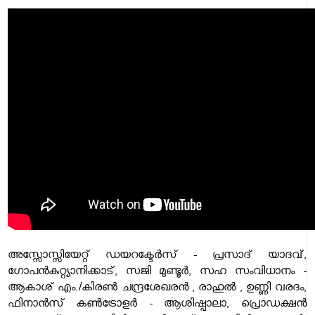
അസ്സോസ്സിയേറ്റ് ഡയറക്ടേർസ് - പ്രസാദ് യാദവ്,
ഗോപൻകുറ്റ്യാനിക്കാട്, സജി മുണ്ടൂർ, സഹ സംവിധാനം -
ആകാശ് എം./കിരൺ ചന്ദ്രശേഖരൻ , രാഹുൽ , ഉണ്ണി വരദം,
ഫിനാൻസ് കൺട്രോളർ - ആശിഷ്പാലാ, പ്രൊഡക്ഷൻ