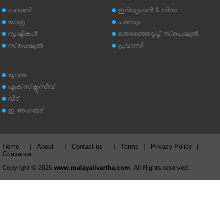
ഹോബി
ഇമിഗ്രേഷന്‍ & വിസ
യാത്ര
പരസ്യം
സൃഷ്ടികള്‍
തെരഞ്ഞെടുപ്പ് സ്‌പെഷ്യല്‍
സ്‌പെഷ്യല്‍
പ്രവാസി
യുവത
എക്‌സ്‌ക്ലൂസീവ്
വീട്
ഇ അഹമ്മദ്‌
Home
|
About
|
Contact us
|
Terms
|
Privacy Policy
|
Grievance
Copyright © 2026
www.malayalivartha.com
. All Rights reserved.