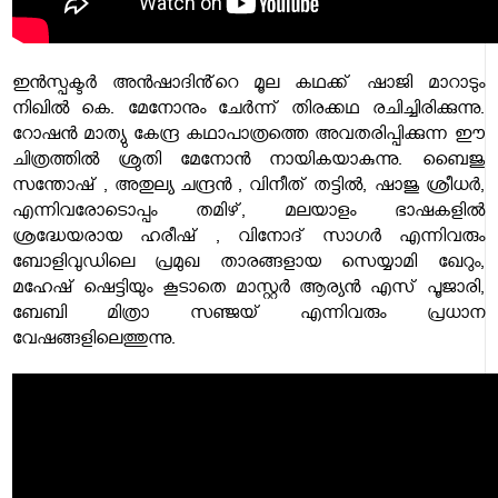
ഇൻസ്പക്ടർ അൻഷാദിൻ്റെ മൂല കഥക്ക് ഷാജി മാറാടും
നിഖിൽ കെ. മേനോനും ചേർന്ന് തിരക്കഥ രചിച്ചിരിക്കുന്നു.
റോഷൻ മാത്യു കേന്ദ്ര കഥാപാത്രത്തെ അവതരിപ്പിക്കുന്ന ഈ
ചിത്രത്തിൽ ശ്രുതി മേനോൻ നായികയാകുന്നു. ബൈജു
സന്തോഷ് , അതുല്യ ചന്ദ്രൻ , വിനീത് തട്ടിൽ, ഷാജു ശ്രീധർ,
എന്നിവരോടൊപ്പം തമിഴ്, മലയാളം ഭാഷകളിൽ
ശ്രദ്ധേയരായ ഹരീഷ് , വിനോദ് സാഗർ എന്നിവരും
ബോളിവുഡിലെ പ്രമുഖ താരങ്ങളായ സെയ്യാമി ഖേറും,
മഹേഷ് ഷെട്ടിയും കൂടാതെ മാസ്റ്റർ ആര്യൻ എസ് പൂജാരി,
ബേബി മിത്രാ സഞ്ജയ് എന്നിവരും പ്രധാന
വേഷങ്ങളിലെത്തുന്നു.