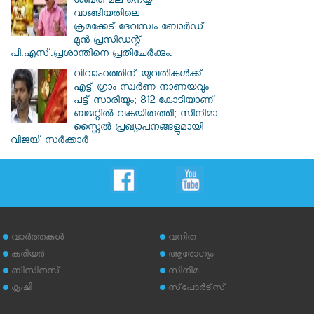
ശബരി മല നെയ്യ്
വാങ്ങിയതിലെ
ക്രമക്കേട്.ദേവസ്വം ബോർഡ്
മുൻ പ്രസിഡന്റ്
പി.എസ്.പ്രശാന്തിനെ പ്രതിചേർക്കും.
വിവാഹത്തിന് യുവതികള്‍ക്ക്
എട്ട് ഗ്രാം സ്വർണ നാണയവും
പട്ട് സാരിയും; 812 കോടിയാണ്
ബജറ്റില്‍ വകയിരുത്തി; സിനിമാ
സ്റ്റൈൽ പ്രഖ്യാപനങ്ങളുമായി
വിജയ് സർക്കാർ
വാര്‍ത്തകള്‍
വനിത
കരിയര്‍
ആരോഗ്യം
ബിസിനസ്
സിനിമ
കൃഷി
സ്‌പോര്‍ട്‌സ്