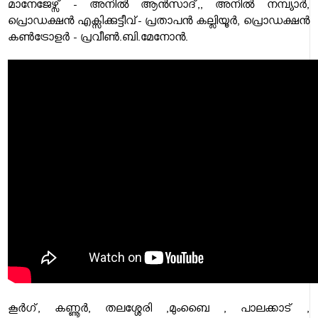
മാനേജേഴ്സ് - അനിൽ ആൻസാദ്,, അനിൽ നമ്പ്യാർ,
പ്രൊഡക്ഷൻ എക്സിക്കുട്ടീവ്- പ്രതാപൻ കല്ലിയൂർ, പ്രൊഡക്ഷൻ
കൺട്രോളർ - പ്രവീൺ.ബി.മേനോൻ.
കൂർഗ്, കണ്ണൂർ, തലശ്ശേരി ,മുംബൈ , പാലക്കാട് ,