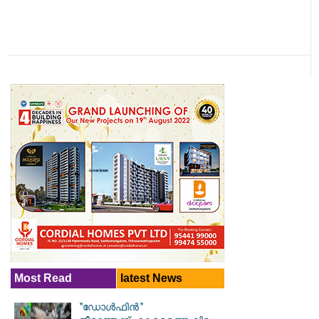
Most Read
latest News
"ഡോൾഫിൻ"