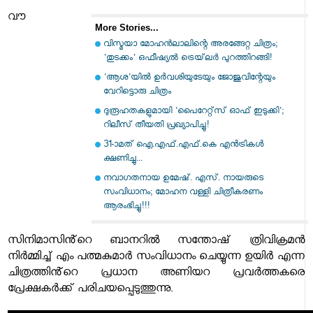
വൗ
More Stories...
വിസ്മയാ മോഹൻലാലിന്റെ അരങ്ങേറ്റ ചിത്രം;
'തുടക്കം' ഒഫീഷ്യൽ ട്രെയ്‌ലർ പുറത്തിറങ്ങി!
'ആശ'യില്‍ ഉര്‍വശിയുടേയും ജോജുവിന്റേയും
വേറിട്ടൊരു ചിത്രം
ദുരൂഹതകളുമായി 'പൈറേറ്റ്സ് ഓഫ് ഇടുക്കി';
റിലീസ് തീയതി പ്രഖ്യാപിച്ചു!
31-ാമത് ഐ.എഫ്.എഫ്.കെ എന്‍ട്രികള്‍
ക്ഷണിച്ചു...
നവാഗതനായ ഉമേഷ്. എസ്. നായരുടെ
സംവിധാനം; മോഹന വള്ളി ചിത്രീകരണം
ആരംഭിച്ചു!!!
സിനിമാസിൻ്റെ ബാനറിൽ സന്തോഷ് ത്രിവിക്രമൻ
നിർമ്മിച്ച് എം പത്മകുമാർ സംവിധാനം ചെയ്യുന്ന ഉയിർ എന്ന
ചിത്രത്തിൻ്റെ പ്രധാന അണിയറ പ്രവർത്തകരെ
പ്രേക്ഷകർക്ക് പരിചയപ്പെടുത്തുന്നു.