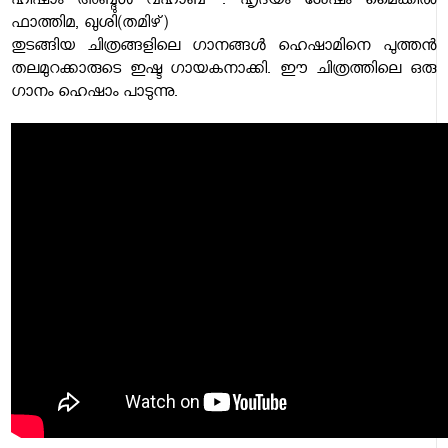
ഹിഷാം അബ്ദുൾ വഹാബ് . ഹൃദയം ശേഷം മൈക്കിൽ
ഫാത്തിമ, ഖുശി(തമിഴ്)
തുടങ്ങിയ ചിത്രങ്ങളിലെ ഗാനങ്ങൾ ഹെഷാമിനെ പുത്തൻ
തലമുറക്കാരുടെ ഇഷ്ട ഗായകനാക്കി. ഈ ചിത്രത്തിലെ ഒരു
ഗാനം ഹെഷാം പാടുന്നു.