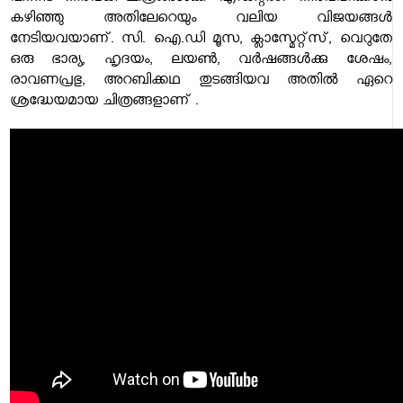
കഴിഞ്ഞു അതിലേറെയും വലിയ വിജയങ്ങൾ
നേടിയവയാണ്. സി. ഐ.ഡി മൂസ, ക്ലാസ്മേറ്റ്സ്, വെറുതേ
ഒരു ഭാര്യ, ഹൃദയം, ലയൺ, വർഷങ്ങൾക്കു ശേഷം,
രാവണപ്രഭു, അറബിക്കഥ തുടങ്ങിയവ അതിൽ ഏറെ
ശ്രദ്ധേയമായ ചിത്രങ്ങളാണ് .