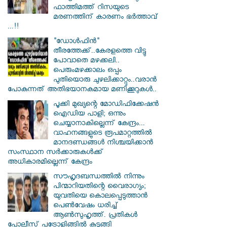
ഫാത്തിമത്ത് റിസയുടെ
മരണത്തിന് കാരണം ഭർത്താവ്
...!!
"ഡോൾഫിൻ"
തീരത്തേക്ക്..കേരളത്തെ വിട്ടു
പോവാതെ മഴക്കലി..
പെരുംമഴക്കാലം ഒപ്പം
പുതിയൊരു ചുഴലിക്കാറ്റും..വരാൻ
പോകുന്നത് അതിഭയാനകമായ മണിക്കൂറുകൾ..
പൂക്കി മുഖ്യന്റെ മോഡിഫിക്കേഷൻ
ഐഡിയ പാളി; ഒന്നും
ചെയ്യാനാകില്ലെന്ന് കേന്ദ്രം...
വാഹനങ്ങളുടെ രൂപമാറ്റത്തില്‍
മാനദണ്ഡങ്ങള്‍ നിശ്ചയിക്കാന്‍
സംസ്ഥാന സര്‍ക്കാരുകള്‍ക്ക്
അധികാരമില്ലെന്ന് കേന്ദ്രം
സൗഹൃദബന്ധത്തില്‍ നിന്നും
പിന്മാറിയതിന്റെ വൈരാഗ്യം;
യുവതിയെ കൊലപ്പെടുത്താന്‍
പെണ്‍വേഷം ധരിച്ച്
ആൺസുഹൃത്ത്. പ്രതികൾ
പോലീസ് പട്രോളിങ്ങിൽ കുടുങ്ങി