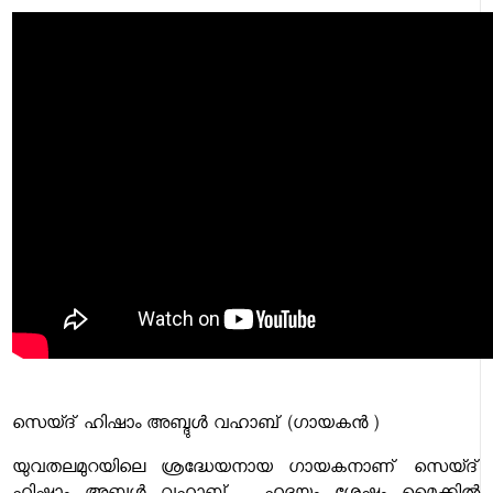
സെയ്ദ് ഹിഷാം അബ്ദുൾ വഹാബ് (ഗായകൻ )
യുവതലമുറയിലെ ശ്രദ്ധേയനായ ഗായകനാണ് സെയ്ദ്