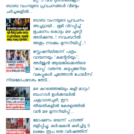
മറ്റ് 3 വൻ ദുരന്തങ്ങളോ?
ബാബ വംഗയുടെ പ്രവചനങ്ങൾ വീണ്ടും
ചർച്ചകളിൽ...
ബാബ വംഗയുടെ പ്രവചനം
അച്ചട്ടായി... ഭൂമി വിറപ്പിച്ച്
ഭൂചലനം കൊടും മഴ ചുഴറ്റി
അടിക്കുന്നു..! നവംബറിൽ
അതും നടക്കും മുന്നറിയിപ്പ്..!
സ്റ്റേഷനിലിരുന്ന് പത്രം
വായനയും ‘കമന്റടിയും’;
അർജുൻ ആയങ്കിക്കെതിരെ
‘കാപ്പ’ വരുന്നു, കടുപ്പമേറിയ
വകുപ്പുകൾ ചുമത്താൻ പോലീസ്
നിയമോപദേശം തേടി...
മഴ കുറഞ്ഞെങ്കിലും കളി മാറും!
ബംഗാൾ ഉൾക്കടലിൽ
ചക്രവാതചുഴി; ഈ
തീയതികളിൽ കേരളത്തിൽ
വൻ മഴ മുന്നറിയിപ്പ്...
മോഷണം ഭയന്ന് പാടത്ത്
ഒളിപ്പിച്ചു; കർഷകൻ കുഴിച്ചിട്ട 5
ലക്ഷം രൂപ ഒരു വർഷത്തിന്