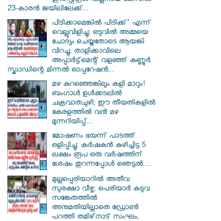
ഇൻസ്റ്റഗ്രാം വില്ലനായ കേസിൽ
23-കാരൻ ജയിലിലേക്ക്...
പിടിക്കാമെങ്കിൽ പിടിക്ക്’ എന്ന്
വെല്ലുവിളിച്ചു; ഒടുവിൽ അമ്മയെ
ചോദ്യം ചെയ്തതോടെ ആയങ്കി
വിറച്ചു; താളിക്കാവിലെ
അപ്പാർട്ട്മെന്റ് വളഞ്ഞ് കണ്ണൂർ
സ്ക്വാഡിന്റെ മിന്നൽ ഓപ്പറേഷൻ...
മഴ കുറഞ്ഞെങ്കിലും കളി മാറും!
ബംഗാൾ ഉൾക്കടലിൽ
ചക്രവാതചുഴി; ഈ തീയതികളിൽ
കേരളത്തിൽ വൻ മഴ
മുന്നറിയിപ്പ്...
മോഷണം ഭയന്ന് പാടത്ത്
ഒളിപ്പിച്ചു; കർഷകൻ കുഴിച്ചിട്ട 5
ലക്ഷം രൂപ ഒരു വർഷത്തിന്
ശേഷം തുറന്നപ്പോൾ ഞെട്ടൽ....
മുല്ലപ്പെരിയാറിൽ അതീവ
സുരക്ഷാ വീഴ്ച; പെരിയാർ കടുവ
സങ്കേതത്തിൽ
അനുമതിയില്ലാതെ ഡ്രോൺ
പറത്തി തമിഴ്‌നാട് സംഘം,