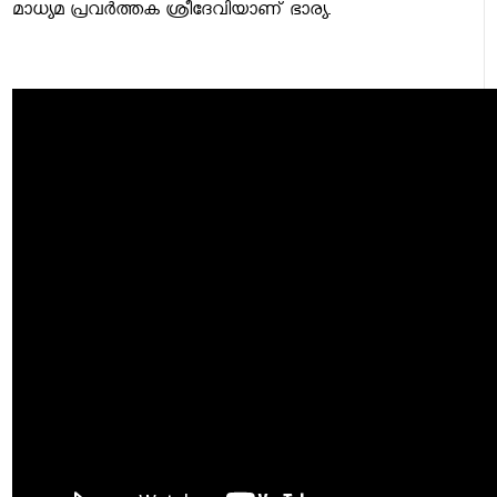
മാധ്യമ പ്രവര്‍ത്തക ശ്രീദേവിയാണ് ഭാര്യ.