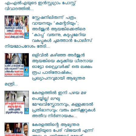
എംഎൽഎയുടെ ഇൻസ്റ്റഗ്രാം പോസ്റ്റ്
വിവാദത്തിൽ...
സ്റ്റേഷനിലിരുന്ന് പത്രം
വായനയും ‘കമന്റടിയും’;
അർജുൻ ആയങ്കിക്കെതിരെ
‘കാപ്പ’ വരുന്നു, കടുപ്പമേറിയ
വകുപ്പുകൾ ചുമത്താൻ പോലീസ്
നിയമോപദേശം തേടി...
ഒളിവിൽ കഴിഞ്ഞ അർജുൻ
ആയങ്കിയെ കുടുക്കിയ ധീരനായ
ഓട്ടോ ഡ്രൈവർക്ക് ഒരു ലക്ഷം
രൂപ പാരിതോഷികം;
പ്രഖ്യാപനവുമായി ആഭ്യന്തര
മന്ത്രി...
കേരളത്തിൽ ഇനി പഴയ മഴ
പെയ്യില്ല! ലഘു
മേഘവിസ്ഫോടനവും, കള്ളക്കടൽ
പ്രതിഭാസവും: വരും മണിക്കൂറുകൾ
അതീവ നിർണായകം...
കേരളത്തിന്റെ ആഭ്യന്തര
മന്ത്രിയുടെ പേര് വിജയൻ എന്ന്