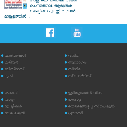
അല്ല, ചെന്നിത്തല! രമേശ്
ചെന്നിത്തല; ആഭ്യന്തര
വകുപ്പിനെ പുകഴ്ത്തി രാഹുൽ
മാങ്കൂട്ടത്തിൽ...
വാര്‍ത്തകള്‍
വനിത
കരിയര്‍
ആരോഗ്യം
ബിസിനസ്
സിനിമ
കൃഷി
സ്‌പോര്‍ട്‌സ്
ഹോബി
ഇമിഗ്രേഷന്‍ & വിസ
യാത്ര
പരസ്യം
സൃഷ്ടികള്‍
തെരഞ്ഞെടുപ്പ് സ്‌പെഷ്യല്‍
സ്‌പെഷ്യല്‍
പ്രവാസി