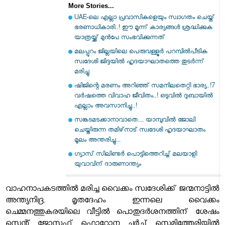
More Stories...
UAE-ലെ എല്ലാ പ്രവാസികളെയും സ്വാഗതം ചെയ്ത്
ഭരണാധികാരി..! ഈ മൂന്ന് കാര്യങ്ങൾ ശ്രദ്ധിക്കുക
യാത്രയ്ക്ക് മുൻപേ സംഭവിക്കുന്നത്
മലപ്പുറം ജില്ലയിലെ പെരുവള്ളൂർ പറമ്പിൽപീടിക
സ്വദേശി ജിദ്ദയിൽ ഹൃദയാഘാതത്തെ തുടർന്ന്
മരിച്ചു
ഷിജിന്റെ മരണം അറിഞ്ഞ് സമനിലതെറ്റി ഭാര്യ..!7
വർഷത്തെ വിവാഹ ജീവിതം..! ഒടുവിൽ ദുബായിൽ
എല്ലാം അവസാനിച്ചു..!
സങ്കടമടക്കാനാവാതെ.... യാമ്പുവിൽ ജോലി
ചെയ്തിരുന്ന തമിഴ്‌നാട് സ്വദേശി ഹൃദയാഘാതം
മൂലം അന്തരിച്ചു...
ഗ്യാസ് സിലിണ്ടര്‍ പൊട്ടിത്തെറിച്ച് മലയാളി
യുവാവിന് ദാരുണാന്ത്യം
വാഹനാപകടത്തില്‍ മരിച്ച വൈക്കം സ്വദേശിക്ക് ജന്മനാട്ടില്‍
അന്ത്യനിദ്ര. മൃതദേഹം ഇന്നലെ വൈക്കം
ചെമ്മനത്തുകരയിലെ വീട്ടില്‍ പൊതുദര്‍ശനത്തിന് ശേഷം
സെന്റ് ജോസഫ്സ് ഫൊറോന ചര്‍ച്ച് സെമിത്തേരിയില്‍