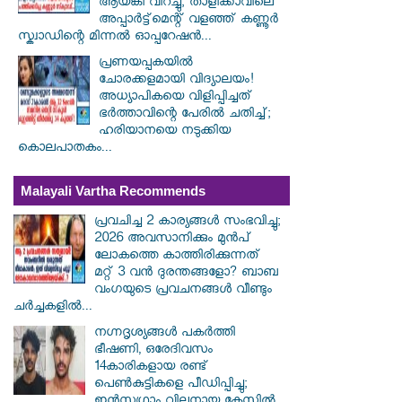
ആയങ്കി വിറച്ചു; താളിക്കാവിലെ
അപ്പാർട്ട്മെന്റ് വളഞ്ഞ് കണ്ണൂർ
സ്ക്വാഡിന്റെ മിന്നൽ ഓപ്പറേഷൻ...
പ്രണയപ്പകയിൽ
ചോരക്കളമായി വിദ്യാലയം!
അധ്യാപികയെ വിളിപ്പിച്ചത്
ഭർത്താവിന്റെ പേരിൽ ചതിച്ച്;
ഹരിയാനയെ നടുക്കിയ
കൊലപാതകം...
Malayali Vartha Recommends
പ്രവചിച്ച 2 കാര്യങ്ങൾ സംഭവിച്ചു;
2026 അവസാനിക്കും മുൻപ്
ലോകത്തെ കാത്തിരിക്കുന്നത്
മറ്റ് 3 വൻ ദുരന്തങ്ങളോ? ബാബ
വംഗയുടെ പ്രവചനങ്ങൾ വീണ്ടും
ചർച്ചകളിൽ...
നഗ്നദൃശ്യങ്ങൾ പകർത്തി
ഭീഷണി, ഒരേദിവസം
14കാരികളായ രണ്ട്
പെൺകുട്ടികളെ പീഡിപ്പിച്ചു;