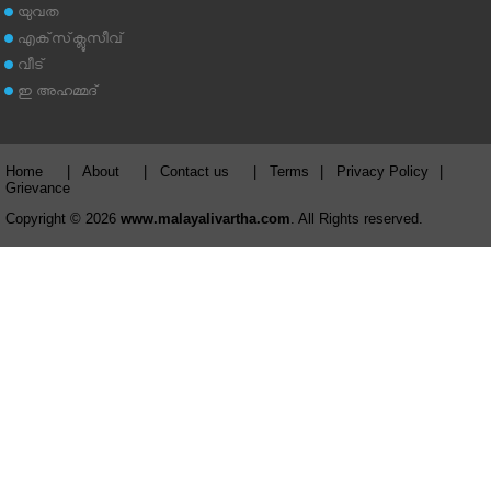
യുവത
എക്‌സ്‌ക്ലൂസീവ്
വീട്
ഇ അഹമ്മദ്‌
Home
|
About
|
Contact us
|
Terms
|
Privacy Policy
|
Grievance
Copyright © 2026
www.malayalivartha.com
. All Rights reserved.