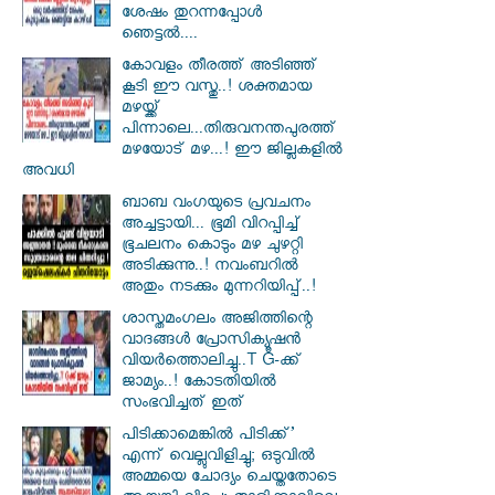
ശേഷം തുറന്നപ്പോൾ
ഞെട്ടൽ....
കോവളം തീരത്ത് അടിഞ്ഞ്
കൂടി ഈ വസ്തു..! ശക്തമായ
മഴയ്ക്ക്
പിന്നാലെ...തിരുവനന്തപുരത്ത്
മഴയോട് മഴ...! ഈ ജില്ലകളിൽ
അവധി
ബാബ വംഗയുടെ പ്രവചനം
അച്ചട്ടായി... ഭൂമി വിറപ്പിച്ച്
ഭൂചലനം കൊടും മഴ ചുഴറ്റി
അടിക്കുന്നു..! നവംബറിൽ
അതും നടക്കും മുന്നറിയിപ്പ്..!
ശാസ്തമംഗലം അജിത്തിന്റെ
വാദങ്ങള്‍ പ്രോസിക്യൂഷന്‍
വിയർത്തൊലിച്ചു..T G-ക്ക്
ജാമ്യം..! കോടതിയിൽ
സംഭവിച്ചത് ഇത്
പിടിക്കാമെങ്കിൽ പിടിക്ക്’
എന്ന് വെല്ലുവിളിച്ചു; ഒടുവിൽ
അമ്മയെ ചോദ്യം ചെയ്തതോടെ