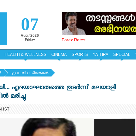
07
Aug / 2026
Forex Rates:
Friday
HEALTH & WELLNESS
CINEMA
SPORTS
YATHRA
SPECIAL
‍
പ്രവാസി വാര്‍ത്തകള്‍
ായി... ഹൃദയാഘാതത്തെ തുടര്‍ന്ന് മലയാളി
്‍ മരിച്ചു
M IST