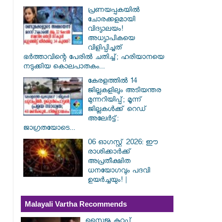
പ്രണയപ്പകയിൽ
ചോരക്കളമായി
വിദ്യാലയം!
അധ്യാപികയെ
വിളിപ്പിച്ചത്
ഭർത്താവിന്റെ പേരിൽ ചതിച്ച്; ഹരിയാനയെ
നടുക്കിയ കൊലപാതകം...
കേരളത്തിൽ 14
ജില്ലകളിലും അടിയന്തര
മുന്നറിയിപ്പ്; മൂന്ന്
ജില്ലകൾക്ക് റെഡ്
അലേർട്ട്:
ജാഗ്രതയോടെ...
06 ഓഗസ്റ്റ് 2026: ഈ
രാശിക്കാർക്ക്
അപ്രതീക്ഷിത
ധനയോഗവും പദവി
ഉയർച്ചയും! |
Malayali Vartha Recommends
സൈജു കുറുപ്പ്