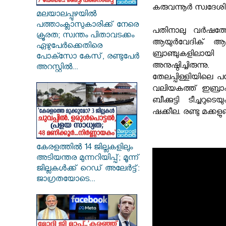
കരുവന്നൂര്‍ സ്വദേ
മലയാലപ്പുഴയിൽ
പത്താംക്ലാസുകാരിക്ക് നേരെ
പതിനാലു വര്‍ഷത്ത
ക്രൂരത; സ്വന്തം പിതാവടക്കം
ആയുര്‍വേദിക് ആശ
ഏഴുപേർക്കെതിരെ
ബ്രാഞ്ചുകളിലായ
പോക്സോ കേസ്, രണ്ടുപേർ
അനുഷ്ഠിച്ചിരുന്
അറസ്റ്റിൽ...
തേലപ്പിള്ളിയിലെ പ
വലിയകത്ത് ഇബ്രാഹിംക
ബീക്കുട്ടി ടീച്ചറു
ഷക്കീല. രണ്ടു മക്കളുണ
കേരളത്തിൽ 14 ജില്ലകളിലും
അടിയന്തര മുന്നറിയിപ്പ്; മൂന്ന്
ജില്ലകൾക്ക് റെഡ് അലേർട്ട്:
ജാഗ്രതയോടെ...