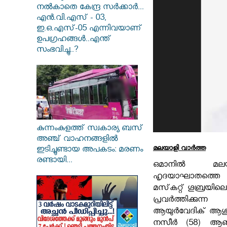
നൽകാതെ കേന്ദ്ര സർക്കാർ...
എൻ.വി.എസ് - 03,
ഇ.ഒ.എസ്-05 എന്നിവയാണ്
ഉപഗ്രഹങ്ങൾ..എന്ത്
സംഭവിച്ചു..?
കുന്നംകുളത്ത് സ്വകാര്യ ബസ്
അഞ്ച് വാഹനങ്ങളിൽ
മലയാളി വാര്‍ത്ത
ഇടിച്ചുണ്ടായ അപകടം: മരണം
രണ്ടായി...
ഒമാനില്‍ മല
ഹൃദയാഘാതത്തെ തു
മസ്‌കറ്റ് ഗൂബ്രയിലെ 1
പ്രവര്‍ത്തിക്കു
ആയുര്‍വേദിക് ആശു
നസീര്‍ (58) ആണ് 