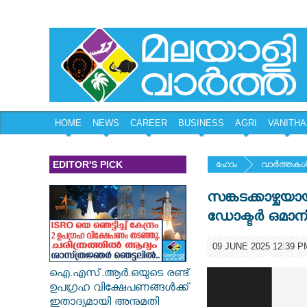
HOME
NEWS
CAREER
BUSINESS
AGRI
VANITHA
EDITOR'S PICK
ഹോം
വാര്‍ത്തകള്
സങ്കടക്കാഴ്ചയ
ഡോക്ടര്‍ ഒമാനില
09 JUNE 2025 12:39 P
ഐ.എസ്.ആർ.ഒയുടെ രണ്ട്
ഉപഗ്രഹ വിക്ഷേപണങ്ങൾക്ക്
ഇതാദ്യമായി അനുമതി