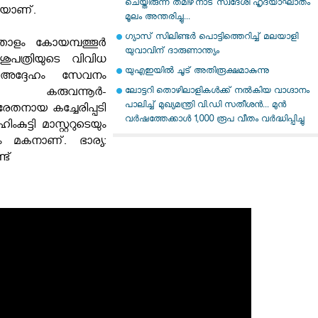
ചെയ്തിരുന്ന തമിഴ്‌നാട് സ്വദേശി ഹൃദയാഘാതം
ശിയാണ്.
മൂലം അന്തരിച്ചു...
ഗ്യാസ് സിലിണ്ടര്‍ പൊട്ടിത്തെറിച്ച് മലയാളി
ോളം കോയമ്പത്തൂര്‍
യുവാവിന് ദാരുണാന്ത്യം
ുപത്രിയുടെ വിവിധ
യുഎഇയില്‍ ചൂട് അതിരൂക്ഷമാകുന്നു
ി അദ്ദേഹം സേവനം
ലോട്ടറി തൊഴിലാളികൾക്ക് നൽകിയ വാഗ്ദാനം
നു. കരുവന്നൂര്‍-
പാലിച്ച് മുഖ്യമന്ത്രി വി.ഡി സതീശൻ... മുൻ
രേതനായ കച്ചേരിപ്പടി
വർഷത്തേക്കാൾ 1,000 രൂപ വീതം വർദ്ധിപ്പിച്ചു
ുട്ടി മാസ്റ്ററുടെയും
ടെയും മകനാണ്. ഭാര്യ:
്ട്‌