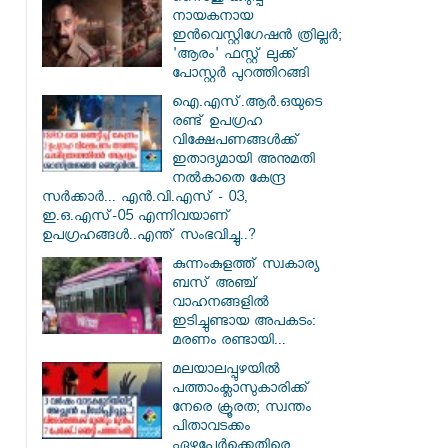
നായകനായ
ഇൻവെസ്റ്റിഗേഷൻ ത്രില്ലർ;
'ആരം' ഫസ്റ്റ് ലുക്ക്
പോസ്റ്റർ പുറത്തിറങ്ങി
ഐ.എസ്.ആർ.ഒയുടെ
രണ്ട് ഉപഗ്രഹ
വിക്ഷേപണങ്ങൾക്ക്
ഇതാദ്യമായി അനുമതി
നൽകാതെ കേന്ദ്ര
സർക്കാർ... എൻ.വി.എസ് - 03,
ഇ.ഒ.എസ്-05 എന്നിവയാണ്
ഉപഗ്രഹങ്ങൾ..എന്ത് സംഭവിച്ചു..?
കുന്നംകുളത്ത് സ്വകാര്യ
ബസ് അഞ്ച്
വാഹനങ്ങളിൽ
ഇടിച്ചുണ്ടായ അപകടം:
മരണം രണ്ടായി...
മലയാലപ്പുഴയിൽ
പത്താംക്ലാസുകാരിക്ക്
നേരെ ക്രൂരത; സ്വന്തം
പിതാവടക്കം
ഏഴുപേർക്കെതിരെ