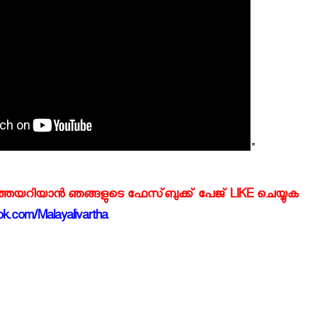
"
്‍ത്തയറിയാന്‍ ഞങ്ങളുടെ ഫേസ്‌ബുക്ക്‌ പേജ് LIKE ചെയ്യുക
k.com/Malayalivartha