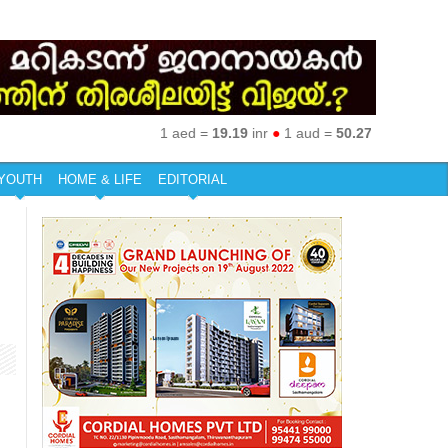
1 aed =
19.19
inr
●
1 aud =
50.27
inr
●
1 eur =
79
YOUTH
HOME & LIFE
EDITORIAL