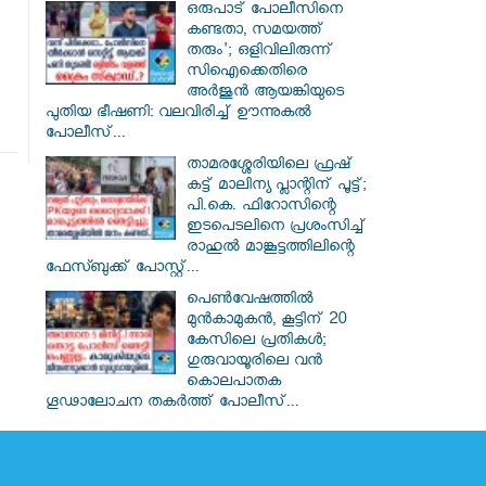
ഒരുപാട് പോലീസിനെ
കണ്ടതാ, സമയത്ത്
തരും'; ഒളിവിലിരുന്ന്
സിഐക്കെതിരെ
അർജുൻ ആയങ്കിയുടെ
പുതിയ ഭീഷണി: വലവിരിച്ച് ഊന്നുകൽ
പോലീസ്...
താമരശ്ശേരിയിലെ ഫ്രഷ്
കട്ട് മാലിന്യ പ്ലാന്റിന് പൂട്ട്;
പി.കെ. ഫിറോസിന്റെ
ഇടപെടലിനെ പ്രശംസിച്ച്
രാഹുൽ മാങ്കൂട്ടത്തിലിന്റെ
ഫേസ്ബുക്ക് പോസ്റ്റ്...
പെൺവേഷത്തിൽ
മുൻകാമുകൻ, കൂട്ടിന് 20
കേസിലെ പ്രതികൾ;
ഗുരുവായൂരിലെ വൻ
കൊലപാതക
ഗൂഢാലോചന തകർത്ത് പോലീസ്...