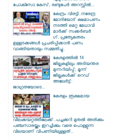
പോക്സോ കേസ്, രണ്ടുപേർ അറസ്റ്റിൽ...
കേന്ദ്രം വിരട്ടി..നരേന്ദ്ര
മോദിയോട് ക്ഷമാപണം
നടത്തി മെറ്റ മേധാവി
മാർക്ക് സക്കർബർ​
ഗ്..പ്രത്യേകതരം
ഉള്ളടക്കങ്ങൾ പ്രചരിപ്പിക്കാൻ പണം
വാങ്ങിയതായും സമ്മതിച്ചു..
കേരളത്തിൽ 14
ജില്ലകളിലും അടിയന്തര
മുന്നറിയിപ്പ്; മൂന്ന്
ജില്ലകൾക്ക് റെഡ്
അലേർട്ട്:
ജാഗ്രതയോടെ...
കേരളം രൂക്ഷമായ
വിലക്കയറ്റത്തിലേക്ക്..പച്ചക്കറി മുതൽ അരിക്കും
പഞ്ചസാരയ്ക്കും ഇറച്ചിക്കും വരെ പൊള്ളുന്ന
വിലയാണ് വിപണിയിലുള്ളത്..