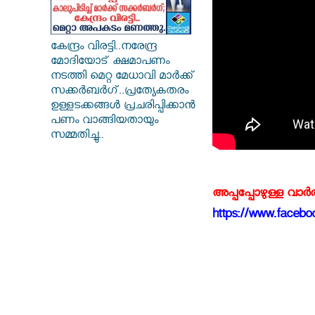
കേന്ദ്രം വിരട്ടി..നരേന്ദ്ര
മോദിയോട് ക്ഷമാപണം
നടത്തി മെറ്റ മേധാവി മാർക്ക്
സക്കർബർ​ഗ്..പ്രത്യേകതരം
ഉള്ളടക്കങ്ങൾ പ്രചരിപ്പിക്കാൻ
പണം വാങ്ങിയതായും
സമ്മതിച്ചു..
അപ്പപ്പോഴുള്ള വാര
https://www.faceboo