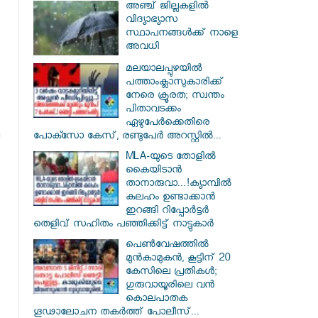
അഞ്ച് ജില്ലകളില്‍
വിദ്യാഭ്യാസ
സ്ഥാപനങ്ങള്‍ക്ക് നാളെ
അവധി
മലയാലപ്പുഴയിൽ
പത്താംക്ലാസുകാരിക്ക്
നേരെ ക്രൂരത; സ്വന്തം
പിതാവടക്കം
ഏഴുപേർക്കെതിരെ
പോക്സോ കേസ്, രണ്ടുപേർ അറസ്റ്റിൽ...
MLA-യുടെ തോളിൽ
കൈയിടാൻ
താനാരുവാ...!ക്യാമ്പിൽ
കലഹം ഉണ്ടാക്കാൻ
ഇറങ്ങി റിപ്പോർട്ടർ
തെളിവ് സഹിതം പഞ്ഞിക്കിട്ട് നാട്ടുകാർ
പെൺവേഷത്തിൽ
മുൻകാമുകൻ, കൂട്ടിന് 20
കേസിലെ പ്രതികൾ;
ഗുരുവായൂരിലെ വൻ
കൊലപാതക
ഗൂഢാലോചന തകർത്ത് പോലീസ്...