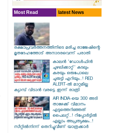
Most Read
latest News
രക്ഷാപ്രവര്‍ത്തനത്തിനിടെ മരിച്ച രാജേഷിന്റെ
മൃതദേഹത്തോട് അനാദരവെന്ന് പരാതി
കാലൻ 'ഡോൾഫിൻ
ചുഴലിക്കാറ്റ്' കടലും
കരയും ഒരുപോലെ
ചുരുട്ടി എറിയും..! RED
ALERT-ൽ മാറ്റമില്ല
ക്യാമ്പ് വിടാൻ വരട്ടെ..ഇന്ന് രാത്രി
AIR INDIA-യെ 300 അടി
താഴേക്ക് വിമാനം
എടുത്തെറിഞ്ഞത്
പൈലറ്റ്..! റിപ്പോർട്ടിൽ
എല്ലാം അപ്രത്യക്ഷം..!
സീറ്റിൽനിന്ന് തെറിച്ചുവീണ് യാത്രക്കാർ