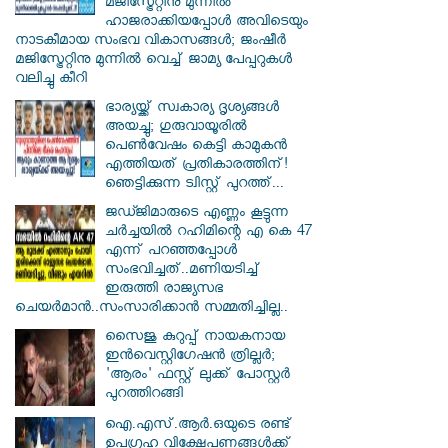
മജിസ്ട്രേറ്റിനു മുന്നിൽ
ഹാജരാക്കിയപ്പോൾ അവിടെയും
നാടകീമായ സംഭവ വികാസങ്ങൾ; ജംഷീർ
മജിസ്ട്രേറ്റിനു മുന്നിൽ വെച്ച് ജാമ്യ പേപ്പറുകൾ
വലിച്ചു കീറി
ഭാര്യയ്ക്ക് സ്വകാര്യ ദൃശ്യങ്ങൾ
അയച്ചു; ഗുരുവായൂരിൽ
പെൺവേഷം കെട്ടി കാമുകൻ
എത്തിയത് പ്രതികാരത്തിന്!
ഞെട്ടിക്കുന്ന ട്വിസ്റ്റ് പുറത്ത്...
ജഡ്ജിമാരുടെ എണ്ണം കൂട്ടുന്ന
ചർച്ചയിൽ റഹിമിന്റെ എ കെ 47
എന്ന് പറഞ്ഞപ്പോൾ
സംഭവിച്ചത്..മണിയടിച്ച്
ഇരുത്തി രാജ്യസഭ
ചെയർമാൻ..സംസാരിക്കാൻ സമ്മതിച്ചില്ല..
സൈജു കുറുപ്പ് നായകനായ
ഇൻവെസ്റ്റിഗേഷൻ ത്രില്ലർ;
'ആരം' ഫസ്റ്റ് ലുക്ക് പോസ്റ്റർ
പുറത്തിറങ്ങി
ഐ.എസ്.ആർ.ഒയുടെ രണ്ട്
ഉപഗ്രഹ വിക്ഷേപണങ്ങൾക്ക്