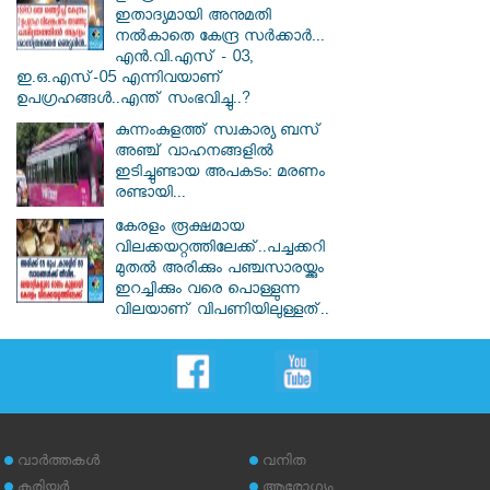
ഇതാദ്യമായി അനുമതി
നൽകാതെ കേന്ദ്ര സർക്കാർ...
എൻ.വി.എസ് - 03,
ഇ.ഒ.എസ്-05 എന്നിവയാണ്
ഉപഗ്രഹങ്ങൾ..എന്ത് സംഭവിച്ചു..?
കുന്നംകുളത്ത് സ്വകാര്യ ബസ്
അഞ്ച് വാഹനങ്ങളിൽ
ഇടിച്ചുണ്ടായ അപകടം: മരണം
രണ്ടായി...
കേരളം രൂക്ഷമായ
വിലക്കയറ്റത്തിലേക്ക്..പച്ചക്കറി
മുതൽ അരിക്കും പഞ്ചസാരയ്ക്കും
ഇറച്ചിക്കും വരെ പൊള്ളുന്ന
വിലയാണ് വിപണിയിലുള്ളത്..
വാര്‍ത്തകള്‍
വനിത
കരിയര്‍
ആരോഗ്യം