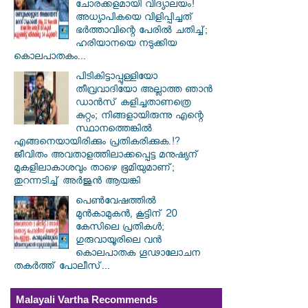
ചോരക്കളമായി വിദ്യാലയം!
അധ്യാപികയെ വിളിപ്പിച്ചത്
ഭർത്താവിന്റെ പേരിൽ ചതിച്ച്;
ഹരിയാനയെ നടുക്കിയ
കൊലപാതകം...
പിടികിട്ടാപ്പുള്ളിയോ
തീവ്രവാദിയോ അല്ലാത്ത ഞാൻ
ഡാൻസ് കളിച്ചതാണത്രെ
കുറ്റം; നിങ്ങളായിരുന്നു എന്റെ
സ്ഥാനത്തെങ്കിൽ
എങ്ങനെയായിരിക്കും പ്രതികരിക്കുക.!?
ജീവിതം അവതാളത്തിലാക്കപ്പെട്ട മനുഷ്യന്
മുകളിലാകാശവും താഴെ ഭൂമിയുമാണ്;
തുറന്നടിച്ച് അർജുൻ ആയങ്കി
പെൺവേഷത്തിൽ
മുൻകാമുകൻ, കൂട്ടിന് 20
കേസിലെ പ്രതികൾ;
ഗുരുവായൂരിലെ വൻ
കൊലപാതക ഗൂഢാലോചന
തകർത്ത് പോലീസ്...
Malayali Vartha Recommends