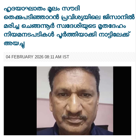
ഹൃദയാഘാതം മൂലം സൗദി
തെക്കുപടിഞ്ഞാറൻ പ്രവിശ്യയിലെ ജിസാനിൽ
മരിച്ച ചെങ്ങന്നൂർ സ്വദേശിയുടെ മൃതദേഹം
നിയമനടപടികൾ പൂർത്തിയാക്കി നാട്ടിലേക്ക്
അയച്ചു
04 FEBRUARY 2026 08:11 AM IST