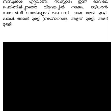
ബന്ധുക്കൾ ഏറ്റുവാങ്ങി. സംസ്കാരം ഇന്ന് രാവിലെ
പെരിങ്ങിലിപ്പുറത്തെ വീട്ടുവളപ്പിൽ നടക്കും. ശ്രീധരൻ-
സരോജിനി ദമ്പതികളുടെ മകനാണ്. ഭാര്യ: അജി മുരളി.
മക്കൾ: അമൽ മുരളി (ബഹ്‌റൈൻ), അമൃത് മുരളി, അമർ
മുരളി.