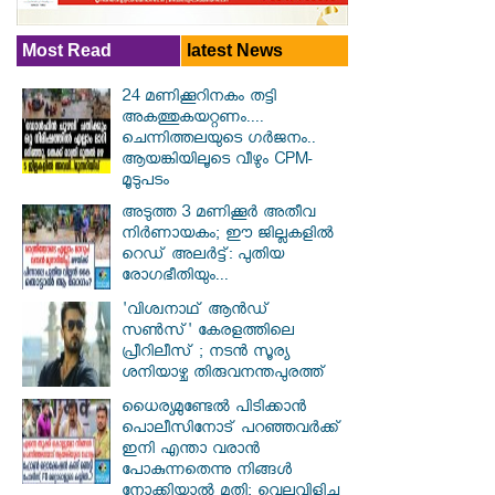
Most Read
latest News
24 മണിക്കൂറിനകം തട്ടി
അകത്തുകയറ്റണം....
ചെന്നിത്തലയുടെ ഗർജനം..
ആയങ്കിയിലൂടെ വീഴും CPM-
മൂടുപടം
അടുത്ത 3 മണിക്കൂർ അതീവ
നിർണായകം; ഈ ജില്ലകളിൽ
റെഡ് അലർട്ട്: പുതിയ
രോഗഭീതിയും...
'വിശ്വനാഥ് ആന്‍ഡ്
സണ്‍സ്' കേരളത്തിലെ
പ്രീറിലീസ് ; നടന്‍ സൂര്യ
ശനിയാഴ്ച തിരുവനന്തപുരത്ത്
ധൈര്യമുണ്ടേൽ പിടിക്കാൻ
പൊലീസിനോട് പറഞ്ഞവർക്ക്
ഇനി എന്താ വരാൻ
പോകുന്നതെന്നു നിങ്ങൾ
നോക്കിയാൽ മതി; വെല്ലുവിളിച്ച