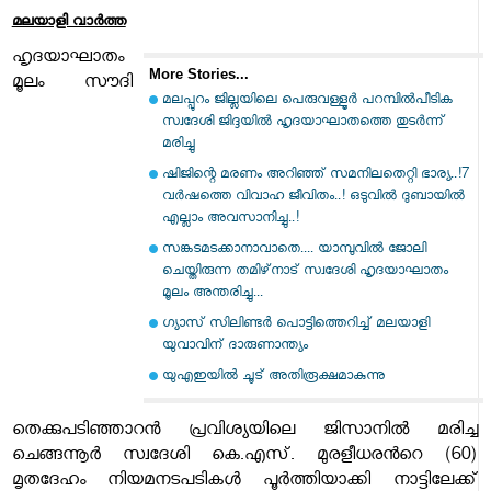
മലയാളി വാര്‍ത്ത
ഹൃദയാഘാതം
More Stories...
മൂലം സൗദി
മലപ്പുറം ജില്ലയിലെ പെരുവള്ളൂർ പറമ്പിൽപീടിക
സ്വദേശി ജിദ്ദയിൽ ഹൃദയാഘാതത്തെ തുടർന്ന്
മരിച്ചു
ഷിജിന്റെ മരണം അറിഞ്ഞ് സമനിലതെറ്റി ഭാര്യ..!7
വർഷത്തെ വിവാഹ ജീവിതം..! ഒടുവിൽ ദുബായിൽ
എല്ലാം അവസാനിച്ചു..!
സങ്കടമടക്കാനാവാതെ.... യാമ്പുവിൽ ജോലി
ചെയ്തിരുന്ന തമിഴ്‌നാട് സ്വദേശി ഹൃദയാഘാതം
മൂലം അന്തരിച്ചു...
ഗ്യാസ് സിലിണ്ടര്‍ പൊട്ടിത്തെറിച്ച് മലയാളി
യുവാവിന് ദാരുണാന്ത്യം
യുഎഇയില്‍ ചൂട് അതിരൂക്ഷമാകുന്നു
തെക്കുപടിഞ്ഞാറൻ പ്രവിശ്യയിലെ ജിസാനിൽ മരിച്ച
ചെങ്ങന്നൂർ സ്വദേശി കെ.എസ്. മുരളീധരന്‍റെ (60)
മൃതദേഹം നിയമനടപടികൾ പൂർത്തിയാക്കി നാട്ടിലേക്ക്