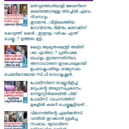
മത്സ്യത്തൊഴിലാളി ജോണിനെ
കണ്ടെത്താനുള്ള തിരച്ചിൽ ഏഴാം
ദിവസവും
തുടരുന്നു...വീട്ടിലെത്തിയ
ഗോവിന്ദനും ടീമിനും കണക്കിന്
കൊടുത്ത് മകൻ.. ഇത്രയും വർഷം എന്ത്
ചെയ്തു..? ഉത്തരം മുട്ടി..
കേന്ദ്ര ആഭ്യന്തരമന്ത്രി അമിത്
ഷാ എവിടെ..? പ്രതിപക്ഷ
ബഹളം തുടരുന്നതിനിടെ,
അസാധാരണ ഇടപെടലുമായി
ഉപരാഷ്ട്രപതിയും രാജ്യസഭാ
ചെയർമാനുമായ സി.പി.രാധാകൃഷ്ണൻ..
പോലീസിനെ വെല്ലുവിളിച്ച്
മദ്യപന്റെ അഭ്യാസപ്രകടനം;
നെയ്യാറ്റിൻകരയിൽ പിങ്ക്
പോലീസ് വാഹനത്തിന്
മുകളിൽ കയറി ചെയ്തുകൂട്ടിയത്...
വിമാനത്തിന്റെ എമർജൻസി
വാതിൽ തുറക്കാൻ ശ്രമിച്ച
സംഭവം; യുവാവിനെ