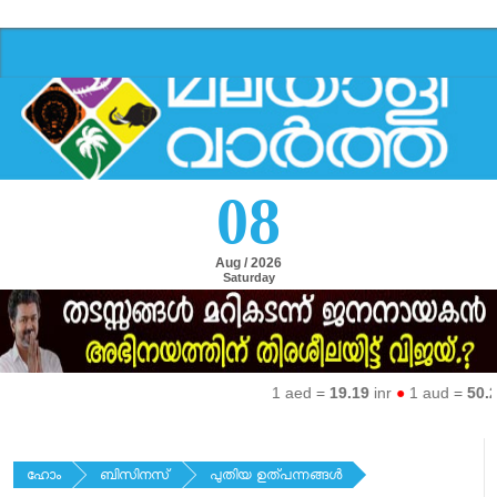
08
Aug / 2026
Saturday
1 aed =
19.19
inr
●
1 aud =
50.27
in
ഹോം
ബിസിനസ്
പുതിയ ഉത്പന്നങ്ങള്‍