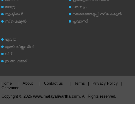
ഹോബി
ഇമിഗ്രേഷന്‍ & വിസ
യാത്ര
പരസ്യം
സൃഷ്ടികള്‍
തെരഞ്ഞെടുപ്പ് സ്‌പെഷ്യല്‍
സ്‌പെഷ്യല്‍
പ്രവാസി
യുവത
എക്‌സ്‌ക്ലൂസീവ്
വീട്
ഇ അഹമ്മദ്‌
Home
|
About
|
Contact us
|
Terms
|
Privacy Policy
|
Grievance
Copyright © 2026
www.malayalivartha.com
. All Rights reserved.