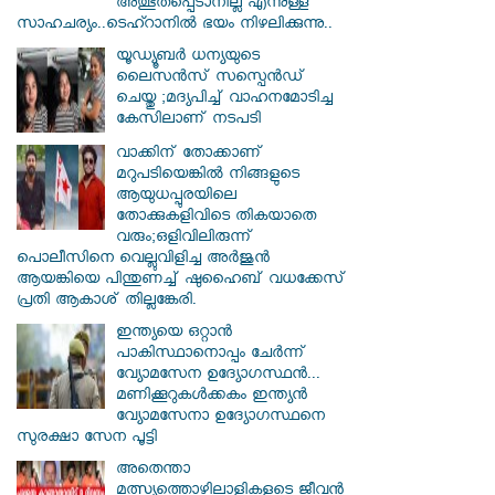
അത്ഭുതപ്പെടാനില്ല എന്നുള്ള
സാഹചര്യം..ടെഹ്റാനിൽ ഭയം നിഴലിക്കുന്നു..
യൂഡ്യൂബർ ധന്യയുടെ
ലൈസൻസ് സസ്പെൻഡ്
ചെയ്തു ;മദ്യപിച്ച് വാഹനമോടിച്ച
കേസിലാണ് നടപടി
വാക്കിന് തോക്കാണ്
മറുപടിയെങ്കിൽ നിങ്ങളുടെ
ആയുധപ്പുരയിലെ
തോക്കുകളിവിടെ തികയാതെ
വരും;ഒളിവിലിരുന്ന്
പൊലീസിനെ വെല്ലുവിളിച്ച അർജുൻ
ആയങ്കിയെ പിന്തുണച്ച് ഷുഹൈബ് വധക്കേസ്
പ്രതി ആകാശ് തില്ലങ്കേരി.
ഇന്ത്യയെ ഒറ്റാൻ
പാകിസ്ഥാനൊപ്പം ചേർന്ന്
വ്യോമസേന ഉദ്യോ​ഗസ്ഥൻ...
മണിക്കൂറുകൾക്കകം ഇന്ത്യൻ
വ്യോമസേനാ ഉദ്യോഗസ്ഥനെ
സുരക്ഷാ സേന പൂട്ടി
അതെന്താ
മത്സ്യത്തൊഴിലാളികളുടെ ജീവൻ