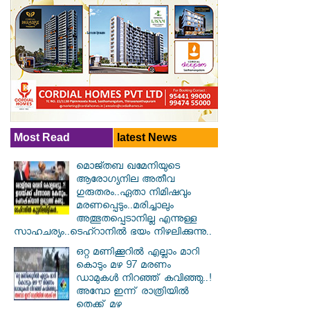
Most Read
latest News
മൊജ്തബ ഖമേനിയുടെ
ആരോഗ്യനില അതീവ
ഗുരുതരം..ഏതാ നിമിഷവും
മരണപ്പെടും..മരിച്ചാലും
അത്ഭുതപ്പെടാനില്ല എന്നുള്ള
സാഹചര്യം..ടെഹ്റാനിൽ ഭയം നിഴലിക്കുന്നു..
ഒറ്റ മണിക്കൂറിൽ എല്ലാം മാറി
കൊടും മഴ 97 മരണം
ഡാമുകൾ നിറഞ്ഞ് കവിഞ്ഞു..!
അമ്പോ ഇന്ന് രാത്രിയിൽ
തെക്ക് മഴ