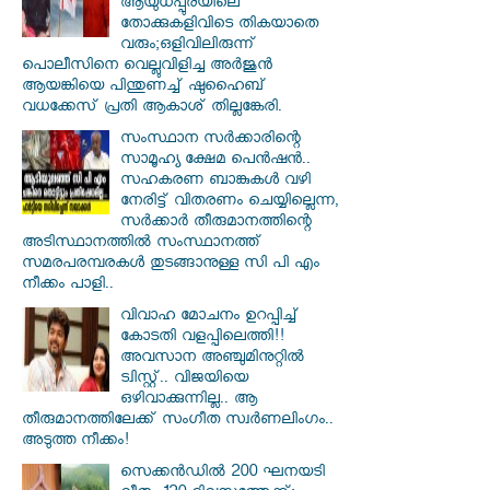
ആയുധപ്പുരയിലെ
തോക്കുകളിവിടെ തികയാതെ
വരും;ഒളിവിലിരുന്ന്
പൊലീസിനെ വെല്ലുവിളിച്ച അർജുൻ
ആയങ്കിയെ പിന്തുണച്ച് ഷുഹൈബ്
വധക്കേസ് പ്രതി ആകാശ് തില്ലങ്കേരി.
സംസ്ഥാന സർ‌ക്കാരിന്റെ
സാമൂഹ്യ ക്ഷേമ പെൻഷൻ..
സഹകരണ ബാങ്കുകൾ വഴി
നേരിട്ട് വിതരണം ചെയ്യില്ലെന്ന,
സർക്കാർ തീരുമാനത്തിന്റെ
അടിസ്ഥാനത്തിൽ സംസ്ഥാനത്ത്
സമരപരമ്പരകൾ തുടങ്ങാനുള്ള സി പി എം
നീക്കം പാളി..
വിവാഹ മോചനം ഉറപ്പിച്ച്
കോടതി വളപ്പിലെത്തി!!
അവസാന അഞ്ചുമിനുറ്റിൽ
ട്വിസ്റ്റ്.. വിജയിയെ
ഒഴിവാക്കുന്നില്ല.. ആ
തീരുമാനത്തിലേക്ക് സംഗീത സ്വർണലിംഗം..
അടുത്ത നീക്കം!
സെക്കൻഡിൽ 200 ഘനയടി