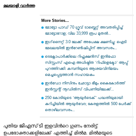
മലയാളി വാര്‍ത്ത
More Stories...
മോട്ടോ പാഡ് 70 ഗ്രൂവ് ടാബ്ലെറ്റ് അവതരിപ്പിച്ച്
മോട്ടോറോള; വില 33,999 രൂപ മുതൽ...
ഇഗ്‌നൈറ്റ് 3.0 ലേക്ക് അപേക്ഷ ക്ഷണിച്ചു: ഐടി
മേഖലയില്‍ ഇന്‍റേണ്‍ഷിപ്പിന് അവസരം...
ടെക്നോപാര്‍ക്കിലെ റിഫ്ലക്ഷന്‍സ് ഇന്‍ഫോ
സിസ്റ്റംസ് എഐ അധിഷ്ഠിത 'റിഫ്ളെക്ടോ' ആപ്പ്
പുറത്തിറക്കി: കമ്പനിയുടെ ആശയവിനിമയം
മെച്ചപ്പെടുത്താന്‍ സഹായകം
ഇൻഡോ നിസിനും ഛോട്ടാ ഭീമും കൈകോർത്ത്
ഇൻസ്റ്റന്റ് നൂഡിൽസ് വിപണിയിലേക്ക്...
250 കോടിയുടെ 'ആയുർടെക്' പദ്ധതിയുമായി
കുറിച്ചിയിൽ ആയുർവേദ; കേരളത്തിൽ 500 പേർക്ക്
തൊഴിലവസരം...
ജിഎസ് ടി
പുതിയ
ഇളവിന്‍റെ ഗുണം നേരിട്ട്
ഉപഭോക്താക്കളിലേക്ക് എത്തിച്ച് മില്‍മ. മില്‍മയുടെ