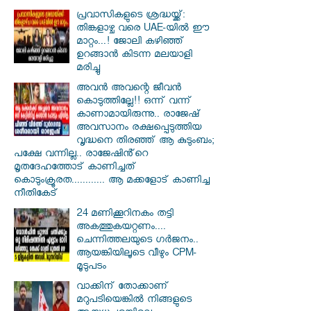
പ്രവാസികളുടെ ശ്രദ്ധയ്ക്ക്:
തിങ്കളാഴ്ച വരെ UAE-യിൽ ഈ
മാറ്റം...! ജോലി കഴിഞ്ഞ്
ഉറങ്ങാൻ കിടന്ന മലയാളി
മരിച്ചു
അവൻ അവന്റെ ജീവൻ
കൊടുത്തില്ലേ!! ഒന്ന് വന്ന്
കാണാമായിരുന്നു.. രാജേഷ്
അവസാനം രക്ഷപ്പെടുത്തിയ
വൃദ്ധനെ തിരഞ്ഞ് ആ കുടുംബം;
പക്ഷേ വന്നില്ല.. രാജേഷിൻ്റെ
മൃതദേഹത്തോട് കാണിച്ചത്
കൊടുംക്രൂരത............ ആ മക്കളോട് കാണിച്ച
നീതികേട്
24 മണിക്കൂറിനകം തട്ടി
അകത്തുകയറ്റണം....
ചെന്നിത്തലയുടെ ഗർജനം..
ആയങ്കിയിലൂടെ വീഴും CPM-
മൂടുപടം
വാക്കിന് തോക്കാണ്
മറുപടിയെങ്കിൽ നിങ്ങളുടെ