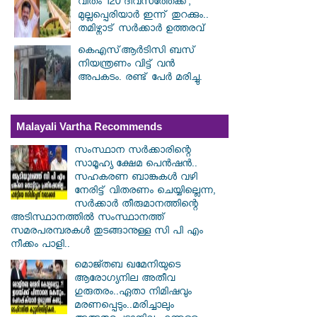
വീതം 120 ദിവസത്തേക്ക്;
മുല്ലപ്പെരിയാർ ഇന്ന് തുറക്കും..
തമിഴ്നാട് സർക്കാർ ഉത്തരവ്
കെഎസ്ആര്‍ടിസി ബസ്
നിയന്ത്രണം വിട്ട് വൻ
അപകടം. രണ്ട് പേർ മരിച്ചു.
Malayali Vartha Recommends
സംസ്ഥാന സർ‌ക്കാരിന്റെ
സാമൂഹ്യ ക്ഷേമ പെൻഷൻ..
സഹകരണ ബാങ്കുകൾ വഴി
നേരിട്ട് വിതരണം ചെയ്യില്ലെന്ന,
സർക്കാർ തീരുമാനത്തിന്റെ
അടിസ്ഥാനത്തിൽ സംസ്ഥാനത്ത്
സമരപരമ്പരകൾ തുടങ്ങാനുള്ള സി പി എം
നീക്കം പാളി..
മൊജ്തബ ഖമേനിയുടെ
ആരോഗ്യനില അതീവ
ഗുരുതരം..ഏതാ നിമിഷവും
മരണപ്പെടും..മരിച്ചാലും