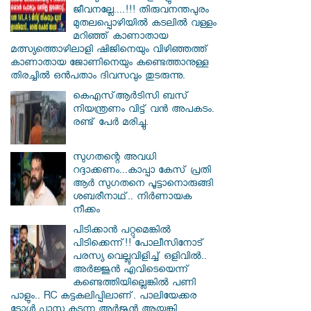
ജീവനല്ലേ....!!! തിരുവനന്തപുരം
മുതലപ്പൊഴിയില്‍ കടലില്‍ വള്ളം
മറിഞ്ഞ് കാണാതായ
മത്സ്യത്തൊഴിലാളി ഷിജിനെയും വിഴിഞ്ഞത്ത്
കാണാതായ ജോണിനെയും കണ്ടെത്താനുള്ള
തിരച്ചില്‍ ഒന്‍പതാം ദിവസവും തുടരുന്നു.
കെഎസ്ആര്‍ടിസി ബസ്
നിയന്ത്രണം വിട്ട് വൻ അപകടം.
രണ്ട് പേർ മരിച്ചു.
സു​ഗതന്റെ അവധി
റദ്ദാക്കണം...കാപ്പാ കേസ് പ്രതി
ആർ സു​ഗതനെ പൂട്ടാനൊരുങ്ങി
ശബരീനാഥ്.. നിർണായക
നീക്കം
പിടിക്കാൻ പറ്റുമെങ്കിൽ
പിടിക്കെന്ന്!! പോലീസിനോട്
പരസ്യ വെല്ലുവിളിച്ച് ഒളിവിൽ..
അർജ്ജുൻ എവിടെയെന്ന്
കണ്ടെത്തിയില്ലെങ്കിൽ പണി
പാളും.. RC കട്ടകലിപ്പിലാണ്. പാലിയേക്കര
ടോൾ പ്ലാസ കടന്ന അർജുൻ ആയങ്കി