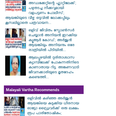
അഡ്വക്കേറ്റിന്റെ ഫ്ലാറ്റിലേക്ക്;
പഴുതടച്ച നീക്കവുമായി
വളപട്ടണം പോലീസ്;
ആയങ്കിയുടെ വീഴ്ച: ഒടുവിൽ ലോക്കപ്പിലും
കൂസലില്ലാതെ പത്രവായന...
ഒളിവ് ജീവിതം സ്പോൺസർ
ചെയ്യാൻ അനിയൻ ഇറക്കിയ
ക്യൂആർ കോഡ്; അർജുൻ
ആയങ്കിയും അനിയനും ഒരേ
രാത്രിയിൽ പിടിയിൽ...
ആലപ്പുഴയിൽ ​ദുരിതാശ്വാസ
ക്യാമ്പിലേക്ക് പോകുന്നതിനിടെ
കാണാതായ റിട്ട. അങ്കണവാടി
ജീവനക്കാരിയുടെ മൃതദേഹം
കണ്ടെത്തി...
Malayali Vartha Recommends
ഒളിവിൽ കഴിഞ്ഞ അർജുൻ
ആയങ്കിയെ കുടുക്കിയ ധീരനായ
ഓട്ടോ ഡ്രൈവർക്ക് ഒരു ലക്ഷം
രൂപ പാരിതോഷികം;