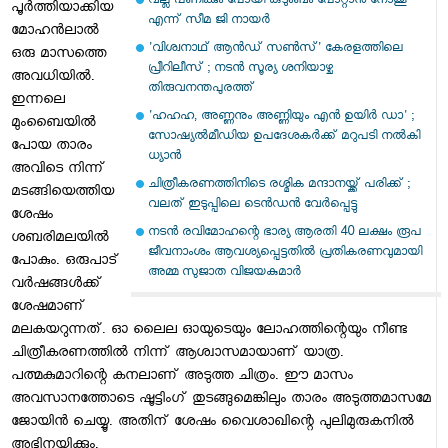
വല്ല പണിക്കും പോയി കുടുംബം പോറ്റാന്‍ നോക്കൂ
പൂര്‍ത്തിയാക്കിയ
എന്ന് സീമ ജി നായര്‍
മോഹന്‍ലാല്‍
'വിശ്വനാഥ് ആന്‍ഡ് സണ്‍സ്' കേരളത്തിലെ
ഒരു മാസത്തെ
പ്രീറിലീസ് ; നടന്‍ സൂര്യ ശനിയാഴ്ച
അവധിയില്‍.
തിരുവനന്തപുരത്ത്
ഇന്നലെ
'ഹഹഹ, അണ്ണനും അണ്ണിയും എന്‍ ഉയിര്‍ ഡാ' ;
മുംബൈയില്‍
സോഷ്യല്‍മീഡിയ ഉപദേശകര്‍ക്ക് മറുപടി നല്‍കി
പോയ താരം
ധ്യാന്‍
അവിടെ നിന്ന്
ചിത്രീകരണത്തിനിടെ രശ്മിക മന്ദാനയ്ക്ക് പരിക്ക് ;
മടങ്ങിയെത്തിയ
വലത് ഇടുപ്പിലെ ടെന്‍ഡന്‍ വേര്‍പ്പെട്ടു
ശേഷം
നടന്‍ രവിമോഹന്റെ ഭാര്യ ആരതി 40 ലക്ഷം രൂപ
ശബരിമലയില്‍
ജീവനാംശം ആവശ്യപ്പെട്ടതില്‍ പ്രതികരണവുമായി
പോകും. ഒരുപാട്
അമ്മ സുജാത വിജയകുമാര്‍
വര്‍ഷങ്ങള്‍ക്ക്
ശേഷമാണ്
മലകയറുന്നത്. ഓ ലൈല ഓയുടെയും ലോഹത്തിന്റെയും നീണ്ട
ചിത്രീകരണത്തില്‍ നിന്ന് ആശ്വാസമായാണ് യാത്ര.
പത്മകുമാറിന്റെ കനലാണ് അടുത്ത ചിത്രം. ഈ മാസം
അവസാനത്തോടെ ഷൂട്ടിംഗ് തുടങ്ങുമെങ്കിലും താരം അടുത്തമാസമേ
ജോയിന്‍ ചെയ്യൂ. അതിന് ശേഷം വൈശാഖിന്റെ പുലിമുരുകനില്‍
അഭിനയിക്കും.