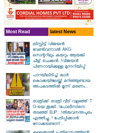
Most Read
latest News
ലിസ്റ്റിട്ട് വിജയൻ
വേണ്ടിവന്നാൽ AKG-
സെന്ററിലും കയറും ആയങ്കി
ചീള് ചെക്കൻ..!വിജയൻ
പിണറായിക്കുള്ള മുന്നറിയിപ്പ്
പാറയിലിടിച്ച് കാർ
കൊക്കയിലേയ്ക്ക് മറിഞ്ഞുണ്ടായ
അപക‌ടത്തിൽ മൂന്ന് മരണം...
രാത്രിക്ക് രാത്രി വീട് വളഞ്ഞ് T
G-യെ തൂക്കി..!പോലീസിനെ
തടഞ്ഞ് BJP...!തിരുവനന്തപുരം
എത്തിച്ചു..! പേടിപ്പിക്കാൻ
നോക്കണ്ടെന്ന്...