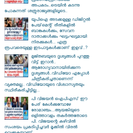
പ്രധാനമന്ത്രി..പക്ഷെ
അപകടം..ട്രെയിൻ കടന്നു
പോകുന്നത് ശത്രുരാജ്യങ്ങളിലൂടെ..
യുപിഐ അടക്കമുള്ള ഡിജിറ്റല്‍
പേയ്‌മെന്റ് രീതികളില്‍
ബാങ്കുകള്‍ക്കും, സേവന
ദാതാക്കള്‍ക്കും ഘട്ടംഘട്ടമായി
നിരക്കുകള്‍... എത്ര
രൂപവരെയുള്ള ഇടപാടുകള്‍ക്കാണ് ഇളവ്..?
മുജ്തബയുടെ ദൃശ്യങ്ങൾ പുറത്തു
വിട്ട് ഇറാൻ..
ആരോഗ്യവാനായിരിക്കുന്ന
ദൃശ്യങ്ങൾ..വിഡിയോ എപ്പോൾ
ചിത്രീകരിച്ചതാണെന്ന്
വ്യക്തമല്ല.. വിഡിയോയുടെ വിശ്വാസ്യതയും
സ്ഥിരീകരിച്ചിട്ടില്ല...
പി വിജയന്‍ ഐപിഎസ് ഈ
പേര് കേൾക്കുമ്പോഴേ
രോമാഞ്ചം...ആയങ്കിയുടെ
ഒളിത്താവളം തകര്‍ത്തതോടെ
പി. വിജയന്റെ കഴിവില്‍
സംശയം പ്രകടിപ്പിച്ചവര്‍ മൂക്കില്‍ വിരല്‍