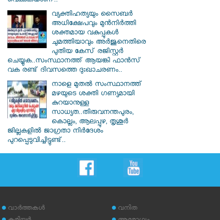
വെക്കുകയാണ്..
വ്യക്തിഹത്യയും സൈബര്‍
അധിക്ഷേപവും മുന്‍നിര്‍ത്തി
ശക്തമായ വകുപ്പുകള്‍
ചുമത്തിയാവും അർജുനെതിരെ
പുതിയ കേസ് രജിസ്റ്റര്‍
ചെയ്യുക..സംസ്ഥാനത്ത് ആയങ്കി ഫാൻസ്
വക രണ്ട് ദിവസത്തെ ദുഃഖാചരണം..
നാളെ മുതൽ സംസ്ഥാനത്ത്
മഴയുടെ ശക്തി ഗണ്യമായി
കുറയാനുള്ള
സാധ്യത..തിരുവനന്തപുരം,
കൊല്ലം, ആലപ്പുഴ, തൃശൂർ
ജില്ലകളിൽ ജാഗ്രതാ നിർദേശം
പുറപ്പെടുവിച്ചിട്ടുണ്ട്..
വാര്‍ത്തകള്‍
വനിത