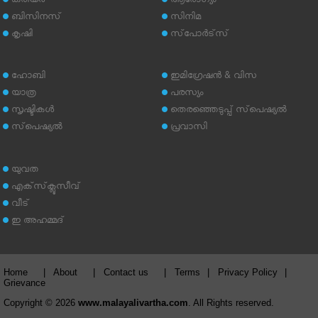
കരിയര്‍
ആരോഗ്യം
ബിസിനസ്
സിനിമ
കൃഷി
സ്‌പോര്‍ട്‌സ്
ഹോബി
ഇമിഗ്രേഷന്‍ & വിസ
യാത്ര
പരസ്യം
സൃഷ്ടികള്‍
തെരഞ്ഞെടുപ്പ് സ്‌പെഷ്യല്‍
സ്‌പെഷ്യല്‍
പ്രവാസി
യുവത
എക്‌സ്‌ക്ലൂസീവ്
വീട്
ഇ അഹമ്മദ്‌
Home
|
About
|
Contact us
|
Terms
|
Privacy Policy
|
Grievance
Copyright © 2026
www.malayalivartha.com
. All Rights reserved.