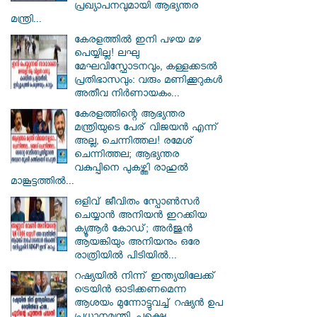
പ്രഖ്യാപനവുമായി ആഭ്യന്തര
മന്ത്രി...
കേരളത്തിൽ ഇനി പഴയ മഴ
പെയ്യില്ല! ലഘു
മേഘവിസ്ഫോടനവും, കള്ളക്കടൽ
പ്രതിഭാസവും: വരും മണിക്കൂറുകൾ
അതീവ നിർണായകം...
കേരളത്തിന്റെ ആഭ്യന്തര
മന്ത്രിയുടെ പേര് വിജയൻ എന്ന്
അല്ല, ചെന്നിത്തല! രമേശ്
ചെന്നിത്തല; ആഭ്യന്തര
വകുപ്പിനെ പുകഴ്ത്തി രാഹുൽ
മാങ്കൂട്ടത്തിൽ...
ഒളിവ് ജീവിതം സ്പോൺസർ
ചെയ്യാൻ അനിയൻ ഇറക്കിയ
ക്യൂആർ കോഡ്; അർജുൻ
ആയങ്കിയും അനിയനും ഒരേ
രാത്രിയിൽ പിടിയിൽ...
റഷ്യയിൽ നിന്ന് ഇന്ത്യയിലേക്ക്
ട്രെയിൻ ഓടിക്കണമെന്ന
ആശയം മുന്നോട്ടുവച്ച് റഷ്യൻ ഉപ