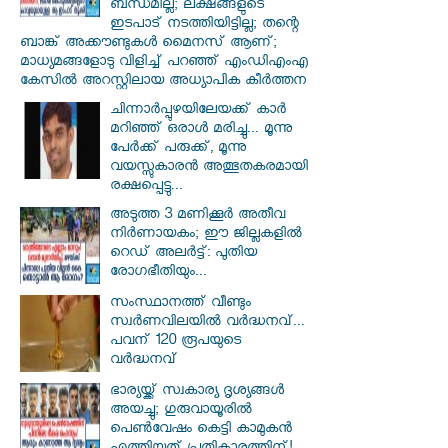
ബന്ധമില്ല; ലക്ഷങ്ങളുടെ
ഇടപാട് നടത്തിയിട്ടില്ല; തന്റെ
ബാങ്ക് അക്കൗണ്ടുകൾ മൈനസ് ആണ്;
മാധ്യമങ്ങളോടു വിളിച്ച് പറഞ്ഞ് എംഡിഎംഎ
കേസിൽ അറസ്റ്റിലായ അധ്യാപിക കീർത്തന
ചിന്നാർപ്പുഴയിലേയക്ക് കാർ
മറിഞ്ഞ് ഒരാൾ മരിച്ചു... മൂന്നു
പേർക്ക് പരുക്ക്, മൂന്നു
വയസ്സുകാരൻ അത്ഭുതകരമായി
രക്ഷപ്പെട്ടു...
അടുത്ത 3 മണിക്കൂർ അതീവ
നിർണായകം; ഈ ജില്ലകളിൽ
റെഡ് അലർട്ട്: പുതിയ
രോഗഭീതിയും...
സംസ്ഥാനത്ത് വീണ്ടും
സ്വർണവിലയിൽ വർദ്ധനവ്...
പവന് 120 രൂപയുടെ
വർദ്ധനവ്
ഭാര്യയ്ക്ക് സ്വകാര്യ ദൃശ്യങ്ങൾ
അയച്ചു; ഗുരുവായൂരിൽ
പെൺവേഷം കെട്ടി കാമുകൻ