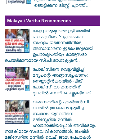
എത്തിയത് പ്രതികാരത്തിന്!
ഞെട്ടിക്കുന്ന ട്വിസ്റ്റ് പുറത്ത്...
Malayali Vartha Recommends
കേന്ദ്ര ആഭ്യന്തരമന്ത്രി അമിത്
ഷാ എവിടെ..? പ്രതിപക്ഷ
ബഹളം തുടരുന്നതിനിടെ,
അസാധാരണ ഇടപെടലുമായി
ഉപരാഷ്ട്രപതിയും രാജ്യസഭാ
ചെയർമാനുമായ സി.പി.രാധാകൃഷ്ണൻ..
പോലീസിനെ വെല്ലുവിളിച്ച്
മദ്യപന്റെ അഭ്യാസപ്രകടനം;
നെയ്യാറ്റിൻകരയിൽ പിങ്ക്
പോലീസ് വാഹനത്തിന്
മുകളിൽ കയറി ചെയ്തുകൂട്ടിയത്...
വിമാനത്തിന്റെ എമർജൻസി
വാതിൽ തുറക്കാൻ ശ്രമിച്ച
സംഭവം; യുവാവിനെ
മജിസ്ട്രേറ്റിനു മുന്നിൽ
ഹാജരാക്കിയപ്പോൾ അവിടെയും
നാടകീമായ സംഭവ വികാസങ്ങൾ; ജംഷീർ
മജിസ്ട്രേറ്റിനു മുന്നിൽ വെച്ച് ജാമ്യ പേപ്പറുകൾ