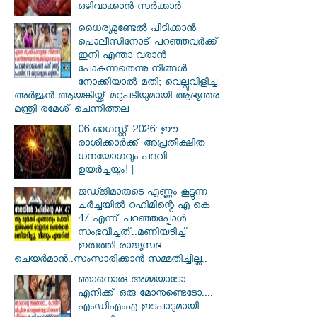
ഒഴിവാക്കാൻ സർക്കാർ
ധൈര്യമുണ്ടേൽ പിടിക്കാൻ
പൊലീസിനോട് പറഞ്ഞവർക്ക്
ഇനി എന്താ വരാൻ
പോകുന്നതെന്നു നിങ്ങൾ
നോക്കിയാൽ മതി; വെല്ലുവിളിച്ച
അർജുൻ ആയങ്കിയ്ക്ക് മറുപടിയുമായി ആഭ്യന്തര
മന്ത്രി രമേശ് ചെന്നിത്തല
06 ഓഗസ്റ്റ് 2026: ഈ
രാശിക്കാർക്ക് അപ്രതീക്ഷിത
ധനയോഗവും പദവി
ഉയർച്ചയും! |
ജഡ്ജിമാരുടെ എണ്ണം കൂട്ടുന്ന
ചർച്ചയിൽ റഹിമിന്റെ എ കെ
47 എന്ന് പറഞ്ഞപ്പോൾ
സംഭവിച്ചത്..മണിയടിച്ച്
ഇരുത്തി രാജ്യസഭ
ചെയർമാൻ..സംസാരിക്കാൻ സമ്മതിച്ചില്ല..
ഞാനൊരു അമ്മയാടോ....
എനിക്ക് ഒരു മോനുണ്ടെടോ....
എംഡിഎംഎ ഇടപാടുമായി