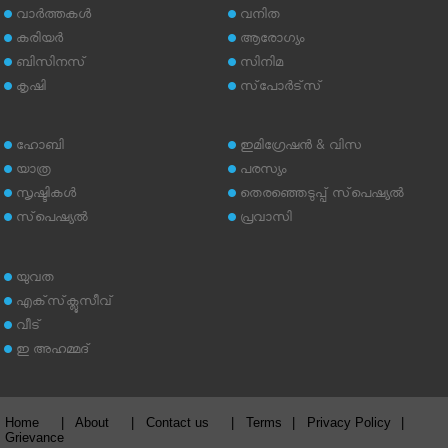
വാര്‍ത്തകള്‍
വനിത
കരിയര്‍
ആരോഗ്യം
ബിസിനസ്
സിനിമ
കൃഷി
സ്‌പോര്‍ട്‌സ്
ഹോബി
ഇമിഗ്രേഷന്‍ & വിസ
യാത്ര
പരസ്യം
സൃഷ്ടികള്‍
തെരഞ്ഞെടുപ്പ് സ്‌പെഷ്യല്‍
സ്‌പെഷ്യല്‍
പ്രവാസി
യുവത
എക്‌സ്‌ക്ലൂസീവ്
വീട്
ഇ അഹമ്മദ്‌
Home
|
About
|
Contact us
|
Terms
|
Privacy Policy
|
Grievance