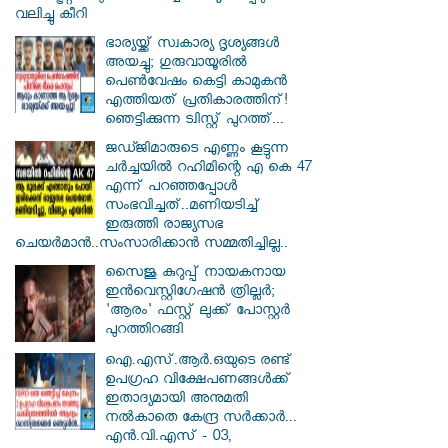
വലിച്ചു കീറി
ഭാര്യയ്ക്ക് സ്വകാര്യ ദൃശ്യങ്ങൾ
അയച്ചു; ഗുരുവായൂരിൽ
പെൺവേഷം കെട്ടി കാമുകൻ
എത്തിയത് പ്രതികാരത്തിന്!
ഞെട്ടിക്കുന്ന ട്വിസ്റ്റ് പുറത്ത്...
ജഡ്ജിമാരുടെ എണ്ണം കൂട്ടുന്ന
ചർച്ചയിൽ റഹിമിന്റെ എ കെ 47
എന്ന് പറഞ്ഞപ്പോൾ
സംഭവിച്ചത്..മണിയടിച്ച്
ഇരുത്തി രാജ്യസഭ
ചെയർമാൻ..സംസാരിക്കാൻ സമ്മതിച്ചില്ല..
സൈജു കുറുപ്പ് നായകനായ
ഇൻവെസ്റ്റിഗേഷൻ ത്രില്ലർ;
'ആരം' ഫസ്റ്റ് ലുക്ക് പോസ്റ്റർ
പുറത്തിറങ്ങി
ഐ.എസ്.ആർ.ഒയുടെ രണ്ട്
ഉപഗ്രഹ വിക്ഷേപണങ്ങൾക്ക്
ഇതാദ്യമായി അനുമതി
നൽകാതെ കേന്ദ്ര സർക്കാർ...
എൻ.വി.എസ് - 03,