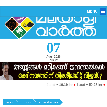
MENU
07
Aug / 2026
Friday
1 aed =
19.19
inr
●
1 aud =
50.27
inr
●
1 e
ഹോം
സിനിമ
താരവിശേഷം