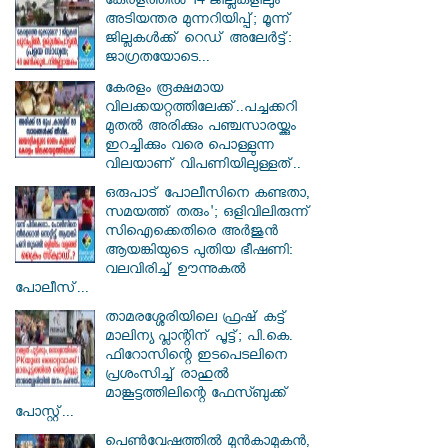
കേരളത്തിൽ 14 ജില്ലകളിലും
അടിയന്തര മുന്നറിയിപ്പ്; മൂന്ന്
ജില്ലകൾക്ക് റെഡ് അലേർട്ട്:
ജാഗ്രതയോടെ...
കേരളം രൂക്ഷമായ
വിലക്കയറ്റത്തിലേക്ക്..പച്ചക്കറി
മുതൽ അരിക്കും പഞ്ചസാരയ്ക്കും
ഇറച്ചിക്കും വരെ പൊള്ളുന്ന
വിലയാണ് വിപണിയിലുള്ളത്..
ഒരുപാട് പോലീസിനെ കണ്ടതാ,
സമയത്ത് തരും'; ഒളിവിലിരുന്ന്
സിഐക്കെതിരെ അർജുൻ
ആയങ്കിയുടെ പുതിയ ഭീഷണി:
വലവിരിച്ച് ഊന്നുകൽ
പോലീസ്...
താമരശ്ശേരിയിലെ ഫ്രഷ് കട്ട്
മാലിന്യ പ്ലാന്റിന് പൂട്ട്; പി.കെ.
ഫിറോസിന്റെ ഇടപെടലിനെ
പ്രശംസിച്ച് രാഹുൽ
മാങ്കൂട്ടത്തിലിന്റെ ഫേസ്ബുക്ക്
പോസ്റ്റ്...
പെൺവേഷത്തിൽ മുൻകാമുകൻ,