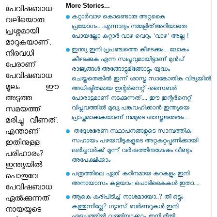
More Stories...
പേവിഷബാധ
കറ്റാര്‍വാഴ കൊണ്ടൊരു അറ്റകൈ
വലിയൊരു
പ്രയോഗം....എന്നാലും നമ്മളിത്അറിയാതെ
പ്രശ്നമായി
പോയല്ലോ കറ്റാർ വാഴ വെറും 'വാഴ' അല്ല !
മാറുകയാണ്.
ഇന്ത്യ ഇനി പ്രപഞ്ചത്തെ കീഴടക്കും... ലോകം
നിരവധി
കീഴടക്കുക എന്ന സ്വപ്നവുമായിട്ടാണ് മുൻപ്
പേരാണ്
രാജ്യങ്ങൾ അങ്ങോട്ടുമിങ്ങോട്ടും യുദ്ധം
പേവിഷബാധ
ചെയ്തതെങ്കിൽ ഇന്ന് ശാസ്ത്ര സാങ്കോതിക വിദ്യയിൽ
മൂലം ഈ
അധിഷ്ടിതമായ ഇന്റർനെറ്റ് -സൈബർ
അടുത്ത
പോരാട്ടമാണ് നടക്കുന്നത്.... ഈ ഇന്റർനെറ്റ്
വിപ്ലവത്തിൽ മുഖ്യ പങ്കുവഹിക്കാൻ ഇന്ത്യയെ
സമയത്ത്
പ്രാപ്തമാക്കുകയാണ് നമ്മുടെ ശാസ്ത്രജ്ഞരും....
മരിച്ചു വീണത്.
എന്താണ്
തദ്ദേശഭരണ സ്ഥാപനങ്ങളുടെ സാമ്പത്തിക
സഹായം പഴയവീടുകളുടെ അറ്റകുറ്റപ്പണിക്കായി
ഇതിനുള്ള
ലഭിച്ചവര്‍ക്ക് മൂന്ന് വര്‍ഷത്തിനുശേഷം വീണ്ടും
പരിഹാരം?
അപേക്ഷിക്കാം
ഇന്ത്യയിൽ
പത്രത്തിലെ ഏത് കഠിനമായ കറകളും ഇനി
പൊതുവേ
അനായാസം കളയാം: പൊടികൈകൾ ഇതാ....
പേവിഷബാധ
ആകെ കരിപിടിച്ച് നാശമായോ..? തീ ഒട്ടും
ഏൽക്കുന്നത്
കത്തുന്നില്ലേ? ഗ്യാസ് ബര്‍ണറുകള്‍ ഇനി
നായയുടെ