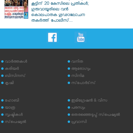
കൂട്ടിന് 20 കേസിലെ പ്രതികൾ;
ഗുരുവായൂരിലെ വൻ
കൊലപാതക ഗൂഢാലോചന
തകർത്ത് പോലീസ്...
വാര്‍ത്തകള്‍
വനിത
കരിയര്‍
ആരോഗ്യം
ബിസിനസ്
സിനിമ
കൃഷി
സ്‌പോര്‍ട്‌സ്
ഹോബി
ഇമിഗ്രേഷന്‍ & വിസ
യാത്ര
പരസ്യം
സൃഷ്ടികള്‍
തെരഞ്ഞെടുപ്പ് സ്‌പെഷ്യല്‍
സ്‌പെഷ്യല്‍
പ്രവാസി