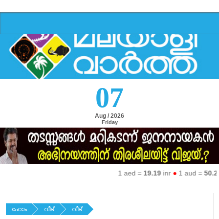
07
Aug / 2026
Friday
1 aed =
19.19
inr
●
1 aud =
50.27
in
ഹോം
വീട്
വീട്