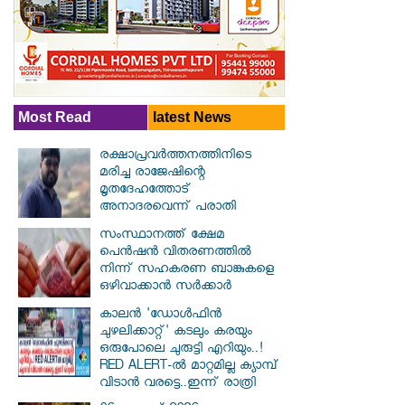
Most Read
latest News
രക്ഷാപ്രവര്‍ത്തനത്തിനിടെ
മരിച്ച രാജേഷിന്റെ
മൃതദേഹത്തോട്
അനാദരവെന്ന് പരാതി
സംസ്ഥാനത്ത് ക്ഷേമ
പെൻഷൻ വിതരണത്തിൽ
നിന്ന് സഹകരണ ബാങ്കുകളെ
ഒഴിവാക്കാൻ സർക്കാർ
കാലൻ 'ഡോൾഫിൻ
ചുഴലിക്കാറ്റ്' കടലും കരയും
ഒരുപോലെ ചുരുട്ടി എറിയും..!
RED ALERT-ൽ മാറ്റമില്ല ക്യാമ്പ്
വിടാൻ വരട്ടെ..ഇന്ന് രാത്രി