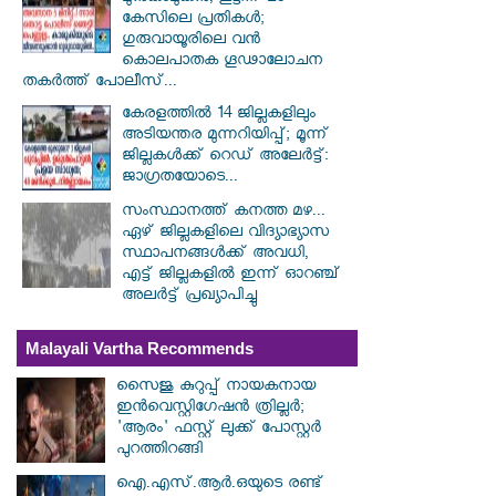
കേസിലെ പ്രതികൾ;
ഗുരുവായൂരിലെ വൻ
കൊലപാതക ഗൂഢാലോചന
തകർത്ത് പോലീസ്...
കേരളത്തിൽ 14 ജില്ലകളിലും
അടിയന്തര മുന്നറിയിപ്പ്; മൂന്ന്
ജില്ലകൾക്ക് റെഡ് അലേർട്ട്:
ജാഗ്രതയോടെ...
സംസ്ഥാനത്ത് കനത്ത മഴ...
ഏഴ് ജില്ലകളിലെ വിദ്യാഭ്യാസ
സ്ഥാപനങ്ങൾക്ക് അവധി,
എട്ട് ജില്ലകളിൽ ഇന്ന് ഓറഞ്ച്
അലർട്ട് പ്രഖ്യാപിച്ചു
Malayali Vartha Recommends
സൈജു കുറുപ്പ് നായകനായ
ഇൻവെസ്റ്റിഗേഷൻ ത്രില്ലർ;
'ആരം' ഫസ്റ്റ് ലുക്ക് പോസ്റ്റർ
പുറത്തിറങ്ങി
ഐ.എസ്.ആർ.ഒയുടെ രണ്ട്