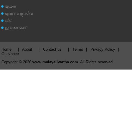
യുവത
എക്‌സ്‌ക്ലൂസീവ്
വീട്
ഇ അഹമ്മദ്‌
Home
|
About
|
Contact us
|
Terms
|
Privacy Policy
|
Grievance
Copyright © 2026
www.malayalivartha.com
. All Rights reserved.