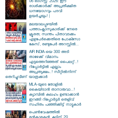
06 ഓഗസ്റ്റ് 2026: ഈ
രാശിക്കാർക്ക് അപ്രതീക്ഷിത
ധനയോഗവും പദവി
ഉയർച്ചയും! |
മലയാലപ്പുഴയിൽ
പത്താംക്ലാസുകാരിക്ക് നേരെ
ക്രൂരത; സ്വന്തം പിതാവടക്കം
ഏഴുപേർക്കെതിരെ പോക്സോ
കേസ്, രണ്ടുപേർ അറസ്റ്റിൽ...
AIR INDIA-യെ 300 അടി
താഴേക്ക് വിമാനം
എടുത്തെറിഞ്ഞത് പൈലറ്റ്..!
റിപ്പോർട്ടിൽ എല്ലാം
അപ്രത്യക്ഷം..! സീറ്റിൽനിന്ന്
തെറിച്ചുവീണ് യാത്രക്കാർ
MLA-യുടെ തോളിൽ
കൈയിടാൻ താനാരുവാ...!
ക്യാമ്പിൽ കലഹം ഉണ്ടാക്കാൻ
ഇറങ്ങി റിപ്പോർട്ടർ തെളിവ്
സഹിതം പഞ്ഞിക്കിട്ട് നാട്ടുകാർ
പെൺവേഷത്തിൽ
മുൻകാമുകൻ, കൂട്ടിന് 20