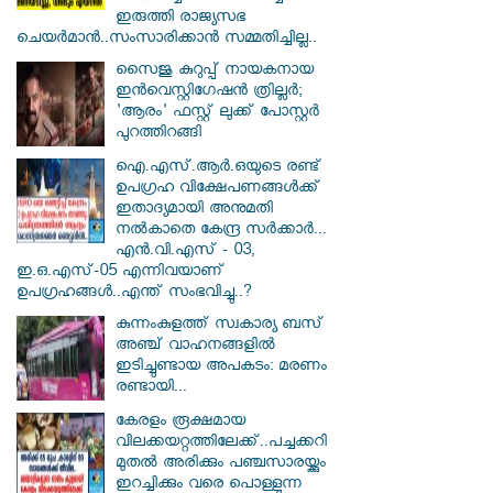
ഇരുത്തി രാജ്യസഭ
ചെയർമാൻ..സംസാരിക്കാൻ സമ്മതിച്ചില്ല..
സൈജു കുറുപ്പ് നായകനായ
ഇൻവെസ്റ്റിഗേഷൻ ത്രില്ലർ;
'ആരം' ഫസ്റ്റ് ലുക്ക് പോസ്റ്റർ
പുറത്തിറങ്ങി
ഐ.എസ്.ആർ.ഒയുടെ രണ്ട്
ഉപഗ്രഹ വിക്ഷേപണങ്ങൾക്ക്
ഇതാദ്യമായി അനുമതി
നൽകാതെ കേന്ദ്ര സർക്കാർ...
എൻ.വി.എസ് - 03,
ഇ.ഒ.എസ്-05 എന്നിവയാണ്
ഉപഗ്രഹങ്ങൾ..എന്ത് സംഭവിച്ചു..?
കുന്നംകുളത്ത് സ്വകാര്യ ബസ്
അഞ്ച് വാഹനങ്ങളിൽ
ഇടിച്ചുണ്ടായ അപകടം: മരണം
രണ്ടായി...
കേരളം രൂക്ഷമായ
വിലക്കയറ്റത്തിലേക്ക്..പച്ചക്കറി
മുതൽ അരിക്കും പഞ്ചസാരയ്ക്കും
ഇറച്ചിക്കും വരെ പൊള്ളുന്ന