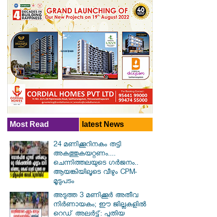
Most Read
latest News
24 മണിക്കൂറിനകം തട്ടി
അകത്തുകയറ്റണം....
ചെന്നിത്തലയുടെ ഗർജനം..
ആയങ്കിയിലൂടെ വീഴും CPM-
മൂടുപടം
അടുത്ത 3 മണിക്കൂർ അതീവ
നിർണായകം; ഈ ജില്ലകളിൽ
റെഡ് അലർട്ട്: പുതിയ