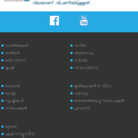
വിലയാണ് വിപണിയിലുള്ളത്..
വാര്‍ത്തകള്‍
വനിത
കരിയര്‍
ആരോഗ്യം
ബിസിനസ്
സിനിമ
കൃഷി
സ്‌പോര്‍ട്‌സ്
ഹോബി
ഇമിഗ്രേഷന്‍ & വിസ
യാത്ര
പരസ്യം
സൃഷ്ടികള്‍
തെരഞ്ഞെടുപ്പ് സ്‌പെഷ്യല്‍
സ്‌പെഷ്യല്‍
പ്രവാസി
യുവത
എക്‌സ്‌ക്ലൂസീവ്