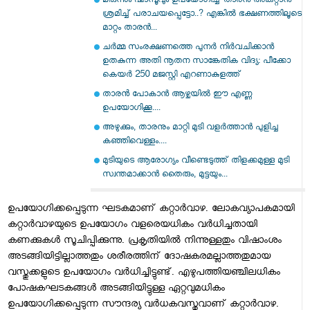
മരുന്നും ഷാമ്പൂവും ഉപയോഗിച്ച് താരൻ അകറ്റാൻ
ശ്രമിച്ച് പരാചയപ്പെട്ടോ..? എങ്കിൽ ഭക്ഷണത്തിലൂടെ
മാറ്റം താരൻ...
ചർമ്മ സംരക്ഷണത്തെ പുനർ നിർവചിക്കാൻ
ഉതകുന്ന അതി നൂതന സാങ്കേതിക വിദ്യ: പീക്കോ
കെയർ 250 മജസ്റ്റി എറണാകുളത്ത്
താരന്‍ പോകാൻ ആഴ്ചയിൽ ഈ എണ്ണ
ഉപയോഗിക്കൂ....
അഴുക്കും, താരനും മാറ്റി മുടി വളർത്താൻ പുളിച്ച
കഞ്ഞിവെള്ളം....
മുടിയുടെ ആരോഗ്യം വീണ്ടെടുത്ത് തിളക്കമുള്ള മുടി
സ്വന്തമാക്കാൻ തൈരും, മുട്ടയും...
ഉപയോഗിക്കപ്പെടുന്ന ഘടകമാണ് കറ്റാര്‍വാഴ. ലോകവ്യാപകമായി
കറ്റാര്‍വാഴയുടെ ഉപയോഗം വളരെയധികം വര്‍ധിച്ചതായി
കണക്കുകള്‍ സൂചിപ്പിക്കുന്നു. പ്രകൃതിയില്‍ നിന്നുള്ളതും വിഷാംശം
അടങ്ങിയിട്ടില്ലാത്തതും ശരീരത്തിന് ദോഷകരമല്ലാത്തതുമായ
വസ്തുക്കളുടെ ഉപയോഗം വര്‍ധിച്ചിട്ടുണ്ട്. എഴുപത്തിയഞ്ചിലധികം
പോഷകഘടകങ്ങള്‍ അടങ്ങിയിട്ടുള്ള ഏറ്റവുമധികം
ഉപയോഗിക്കപ്പെടുന്ന സൗന്ദര്യ വര്‍ധകവസ്തുവാണ് കറ്റാര്‍വാഴ.