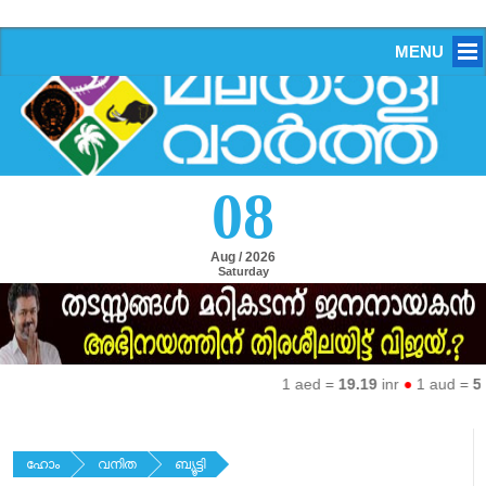
MENU
08
Aug / 2026
Saturday
1 aed =
19.19
inr
●
1 aud =
50.
ഹോം
വനിത
ബ്യൂട്ടി