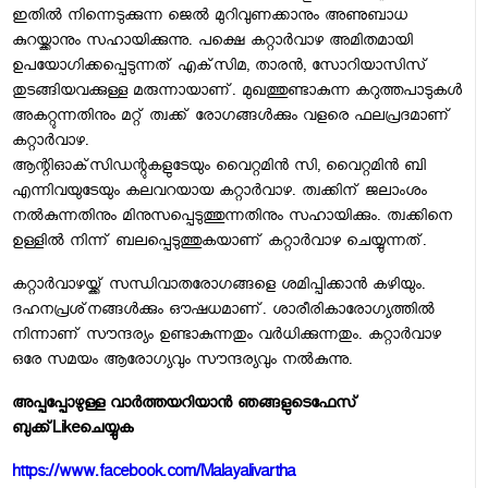
ഇതില്‍ നിന്നെടുക്കുന്ന ജെല്‍ മുറിവുണക്കാനും അണുബാധ
കുറയ്ക്കാനും സഹായിക്കുന്നു. പക്ഷെ കറ്റാര്‍വാഴ അമിതമായി
ഉപയോഗിക്കപ്പെടുന്നത് എക്‌സിമ, താരന്‍, സോറിയാസിസ്
തുടങ്ങിയവക്കുള്ള മരുന്നായാണ്. മുഖത്തുണ്ടാകുന്ന കറുത്തപാടുകള്‍
അകറ്റുന്നതിനും മറ്റ് ത്വക്ക് രോഗങ്ങള്‍ക്കും വളരെ ഫലപ്രദമാണ്
കറ്റാര്‍വാഴ.
ആന്റിഓക്‌സിഡന്റുകളുടേയും വൈറ്റമിന്‍ സി, വൈറ്റമിന്‍ ബി
എന്നിവയുടേയും കലവറയായ കറ്റാര്‍വാഴ. ത്വക്കിന് ജലാംശം
നല്‍കുന്നതിനും മിനുസപ്പെടുത്തുന്നതിനും സഹായിക്കും. ത്വക്കിനെ
ഉള്ളില്‍ നിന്ന് ബലപ്പെടുത്തുകയാണ് കറ്റാര്‍വാഴ ചെയ്യുന്നത്.
കറ്റാര്‍വാഴയ്ക്ക് സന്ധിവാതരോഗങ്ങളെ ശമിപ്പിക്കാന്‍ കഴിയും.
ദഹനപ്രശ്‌നങ്ങള്‍ക്കും ഔഷധമാണ്. ശാരീരികാരോഗ്യത്തില്‍
നിന്നാണ് സൗന്ദര്യം ഉണ്ടാകുന്നതും വര്‍ധിക്കുന്നതും. കറ്റാര്‍വാഴ
ഒരേ സമയം ആരോഗ്യവും സൗന്ദര്യവും നല്‍കുന്നു.
അപ്പപ്പോഴുള്ള വാര്‍ത്തയറിയാന്‍ ഞങ്ങളുടെ
ഫേസ്‌
ബുക്ക്‌
Like
ചെയ്യുക
https://www.facebook.com/Malayalivartha