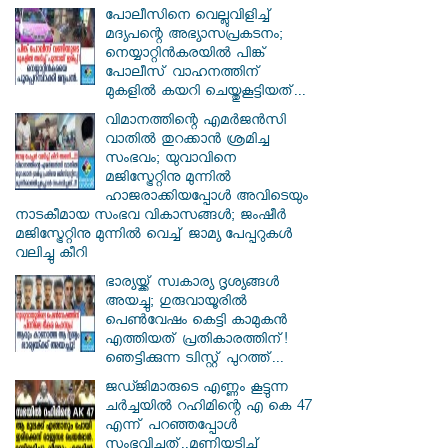
പോലീസിനെ വെല്ലുവിളിച്ച്
മദ്യപന്റെ അഭ്യാസപ്രകടനം;
നെയ്യാറ്റിൻകരയിൽ പിങ്ക്
പോലീസ് വാഹനത്തിന്
മുകളിൽ കയറി ചെയ്തുകൂട്ടിയത്...
വിമാനത്തിന്റെ എമർജൻസി
വാതിൽ തുറക്കാൻ ശ്രമിച്ച
സംഭവം; യുവാവിനെ
മജിസ്ട്രേറ്റിനു മുന്നിൽ
ഹാജരാക്കിയപ്പോൾ അവിടെയും
നാടകീമായ സംഭവ വികാസങ്ങൾ; ജംഷീർ
മജിസ്ട്രേറ്റിനു മുന്നിൽ വെച്ച് ജാമ്യ പേപ്പറുകൾ
വലിച്ചു കീറി
ഭാര്യയ്ക്ക് സ്വകാര്യ ദൃശ്യങ്ങൾ
അയച്ചു; ഗുരുവായൂരിൽ
പെൺവേഷം കെട്ടി കാമുകൻ
എത്തിയത് പ്രതികാരത്തിന്!
ഞെട്ടിക്കുന്ന ട്വിസ്റ്റ് പുറത്ത്...
ജഡ്ജിമാരുടെ എണ്ണം കൂട്ടുന്ന
ചർച്ചയിൽ റഹിമിന്റെ എ കെ 47
എന്ന് പറഞ്ഞപ്പോൾ
സംഭവിച്ചത്..മണിയടിച്ച്