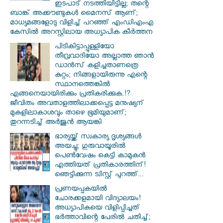
ഇടപാട് നടത്തിയിട്ടില്ല; തന്റെ
ബാങ്ക് അക്കൗണ്ടുകൾ മൈനസ് ആണ്;
മാധ്യമങ്ങളോടു വിളിച്ച് പറഞ്ഞ് എംഡിഎംഎ
കേസിൽ അറസ്റ്റിലായ അധ്യാപിക കീർത്തന
പിടികിട്ടാപ്പുള്ളിയോ
തീവ്രവാദിയോ അല്ലാത്ത ഞാൻ
ഡാൻസ് കളിച്ചതാണത്രെ
കുറ്റം; നിങ്ങളായിരുന്നു എന്റെ
സ്ഥാനത്തെങ്കിൽ
എങ്ങനെയായിരിക്കും പ്രതികരിക്കുക.!?
ജീവിതം അവതാളത്തിലാക്കപ്പെട്ട മനുഷ്യന്
മുകളിലാകാശവും താഴെ ഭൂമിയുമാണ്;
തുറന്നടിച്ച് അർജുൻ ആയങ്കി
ഭാര്യയ്ക്ക് സ്വകാര്യ ദൃശ്യങ്ങൾ
അയച്ചു; ഗുരുവായൂരിൽ
പെൺവേഷം കെട്ടി കാമുകൻ
എത്തിയത് പ്രതികാരത്തിന്!
ഞെട്ടിക്കുന്ന ട്വിസ്റ്റ് പുറത്ത്...
പ്രണയപ്പകയിൽ
ചോരക്കളമായി വിദ്യാലയം!
അധ്യാപികയെ വിളിപ്പിച്ചത്
ഭർത്താവിന്റെ പേരിൽ ചതിച്ച്;