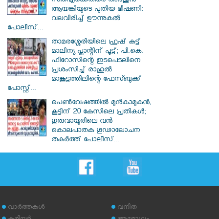
സിഐക്കെതിരെ അർജുൻ
ആയങ്കിയുടെ പുതിയ ഭീഷണി:
വലവിരിച്ച് ഊന്നുകൽ
പോലീസ്...
താമരശ്ശേരിയിലെ ഫ്രഷ് കട്ട്
മാലിന്യ പ്ലാന്റിന് പൂട്ട്; പി.കെ.
ഫിറോസിന്റെ ഇടപെടലിനെ
പ്രശംസിച്ച് രാഹുൽ
മാങ്കൂട്ടത്തിലിന്റെ ഫേസ്ബുക്ക്
പോസ്റ്റ്...
പെൺവേഷത്തിൽ മുൻകാമുകൻ,
കൂട്ടിന് 20 കേസിലെ പ്രതികൾ;
ഗുരുവായൂരിലെ വൻ
കൊലപാതക ഗൂഢാലോചന
തകർത്ത് പോലീസ്...
വാര്‍ത്തകള്‍
വനിത