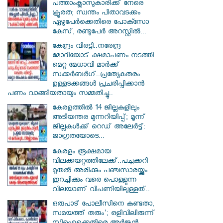
പത്താംക്ലാസുകാരിക്ക് നേരെ
ക്രൂരത; സ്വന്തം പിതാവടക്കം
ഏഴുപേർക്കെതിരെ പോക്സോ
കേസ്, രണ്ടുപേർ അറസ്റ്റിൽ...
കേന്ദ്രം വിരട്ടി..നരേന്ദ്ര
മോദിയോട് ക്ഷമാപണം നടത്തി
മെറ്റ മേധാവി മാർക്ക്
സക്കർബർ​ഗ്..പ്രത്യേകതരം
ഉള്ളടക്കങ്ങൾ പ്രചരിപ്പിക്കാൻ
പണം വാങ്ങിയതായും സമ്മതിച്ചു..
കേരളത്തിൽ 14 ജില്ലകളിലും
അടിയന്തര മുന്നറിയിപ്പ്; മൂന്ന്
ജില്ലകൾക്ക് റെഡ് അലേർട്ട്:
ജാഗ്രതയോടെ...
കേരളം രൂക്ഷമായ
വിലക്കയറ്റത്തിലേക്ക്..പച്ചക്കറി
മുതൽ അരിക്കും പഞ്ചസാരയ്ക്കും
ഇറച്ചിക്കും വരെ പൊള്ളുന്ന
വിലയാണ് വിപണിയിലുള്ളത്..
ഒരുപാട് പോലീസിനെ കണ്ടതാ,
സമയത്ത് തരും'; ഒളിവിലിരുന്ന്