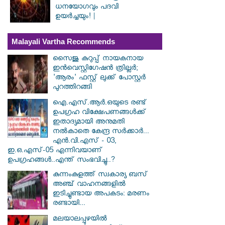
ധനയോഗവും പദവി
ഉയർച്ചയും! |
Malayali Vartha Recommends
സൈജു കുറുപ്പ് നായകനായ
ഇൻവെസ്റ്റിഗേഷൻ ത്രില്ലർ;
'ആരം' ഫസ്റ്റ് ലുക്ക് പോസ്റ്റർ
പുറത്തിറങ്ങി
ഐ.എസ്.ആർ.ഒയുടെ രണ്ട്
ഉപഗ്രഹ വിക്ഷേപണങ്ങൾക്ക്
ഇതാദ്യമായി അനുമതി
നൽകാതെ കേന്ദ്ര സർക്കാർ...
എൻ.വി.എസ് - 03,
ഇ.ഒ.എസ്-05 എന്നിവയാണ്
ഉപഗ്രഹങ്ങൾ..എന്ത് സംഭവിച്ചു..?
കുന്നംകുളത്ത് സ്വകാര്യ ബസ്
അഞ്ച് വാഹനങ്ങളിൽ
ഇടിച്ചുണ്ടായ അപകടം: മരണം
രണ്ടായി...
മലയാലപ്പുഴയിൽ