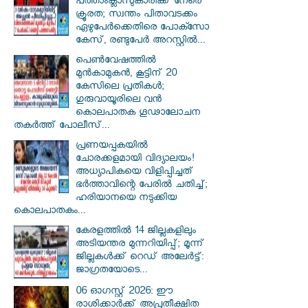
പത്താംക്ലാസുകാരിക്ക് നേരെ
ക്രൂരത; സ്വന്തം പിതാവടക്കം
ഏഴുപേർക്കെതിരെ പോക്സോ
കേസ്, രണ്ടുപേർ അറസ്റ്റിൽ...
പെൺവേഷത്തിൽ
മുൻകാമുകൻ, കൂട്ടിന് 20
കേസിലെ പ്രതികൾ;
ഗുരുവായൂരിലെ വൻ
കൊലപാതക ഗൂഢാലോചന
തകർത്ത് പോലീസ്...
പ്രണയപ്പകയിൽ
ചോരക്കളമായി വിദ്യാലയം!
അധ്യാപികയെ വിളിപ്പിച്ചത്
ഭർത്താവിന്റെ പേരിൽ ചതിച്ച്;
ഹരിയാനയെ നടുക്കിയ
കൊലപാതകം...
കേരളത്തിൽ 14 ജില്ലകളിലും
അടിയന്തര മുന്നറിയിപ്പ്; മൂന്ന്
ജില്ലകൾക്ക് റെഡ് അലേർട്ട്:
ജാഗ്രതയോടെ...
06 ഓഗസ്റ്റ് 2026: ഈ
രാശിക്കാർക്ക് അപ്രതീക്ഷിത