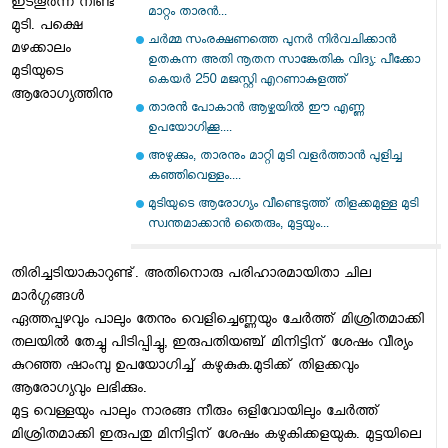
ഇടതൂര്‍ന്ന നീണ്ട
മാറ്റം താരൻ...
മുടി. പക്ഷെ
ചർമ്മ സംരക്ഷണത്തെ പുനർ നിർവചിക്കാൻ
മഴക്കാലം
ഉതകുന്ന അതി നൂതന സാങ്കേതിക വിദ്യ: പീക്കോ
മുടിയുടെ
കെയർ 250 മജസ്റ്റി എറണാകുളത്ത്
ആരോഗ്യത്തിനു
താരന്‍ പോകാൻ ആഴ്ചയിൽ ഈ എണ്ണ
ഉപയോഗിക്കൂ....
അഴുക്കും, താരനും മാറ്റി മുടി വളർത്താൻ പുളിച്ച
കഞ്ഞിവെള്ളം....
മുടിയുടെ ആരോഗ്യം വീണ്ടെടുത്ത് തിളക്കമുള്ള മുടി
സ്വന്തമാക്കാൻ തൈരും, മുട്ടയും...
തിരിച്ചടിയാകാറുണ്ട്. അതിനൊരു പരിഹാരമായിതാ ചില
മാര്‍ഗ്ഗങ്ങള്‍
ഏത്തപ്പഴവും പാലും തേനും വെളിച്ചെണ്ണയും ചേര്‍ത്ത് മിശ്രിതമാക്കി
തലയില്‍ തേച്ചു പിടിപ്പിച്ചു, ഇരുപതിയഞ്ച് മിനിട്ടിന് ശേഷം വീര്യം
കുറഞ്ഞ ഷാംമ്പു ഉപയോഗിച്ച് കഴുകുക.മുടിക്ക് തിളക്കവും
ആരോഗ്യവും ലഭിക്കും.
മുട്ട വെള്ളയും പാലും നാരങ്ങ നീരും ഒളിവോയിലും ചേര്‍ത്ത്
മിശ്രിതമാക്കി ഇരുപതു മിനിട്ടിന് ശേഷം കഴുകിക്കളയുക. മുട്ടയിലെ