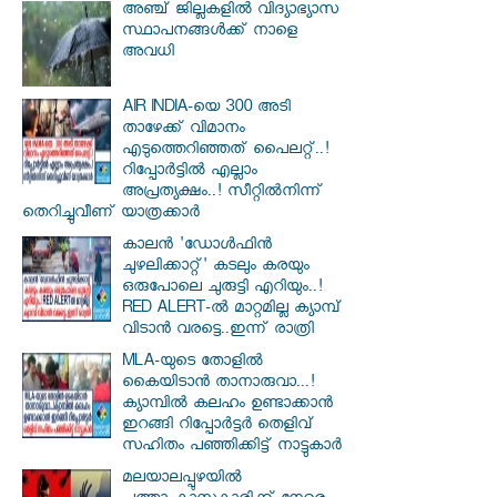
അഞ്ച് ജില്ലകളില്‍ വിദ്യാഭ്യാസ
സ്ഥാപനങ്ങള്‍ക്ക് നാളെ
അവധി
AIR INDIA-യെ 300 അടി
താഴേക്ക് വിമാനം
എടുത്തെറിഞ്ഞത് പൈലറ്റ്..!
റിപ്പോർട്ടിൽ എല്ലാം
അപ്രത്യക്ഷം..! സീറ്റിൽനിന്ന്
തെറിച്ചുവീണ് യാത്രക്കാർ
കാലൻ 'ഡോൾഫിൻ
ചുഴലിക്കാറ്റ്' കടലും കരയും
ഒരുപോലെ ചുരുട്ടി എറിയും..!
RED ALERT-ൽ മാറ്റമില്ല ക്യാമ്പ്
വിടാൻ വരട്ടെ..ഇന്ന് രാത്രി
MLA-യുടെ തോളിൽ
കൈയിടാൻ താനാരുവാ...!
ക്യാമ്പിൽ കലഹം ഉണ്ടാക്കാൻ
ഇറങ്ങി റിപ്പോർട്ടർ തെളിവ്
സഹിതം പഞ്ഞിക്കിട്ട് നാട്ടുകാർ
മലയാലപ്പുഴയിൽ