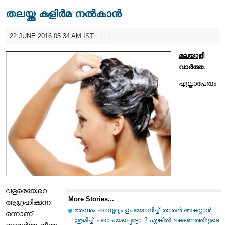
തലയ്ക്കു കുളിര്‍മ നല്‍കാന്‍
22 JUNE 2016 05:34 AM IST
മലയാളി
വാര്‍ത്ത.
എല്ലാപേരും
വളരെയേറെ
More Stories...
ആഗ്രഹിക്കുന്ന
മരുന്നും ഷാമ്പൂവും ഉപയോഗിച്ച് താരൻ അകറ്റാൻ
ഒന്നാണ്
ശ്രമിച്ച് പരാചയപ്പെട്ടോ..? എങ്കിൽ ഭക്ഷണത്തിലൂടെ