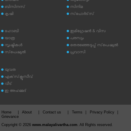
കരിയര്‍
ആരോഗ്യം
ബിസിനസ്
സിനിമ
കൃഷി
സ്‌പോര്‍ട്‌സ്
ഹോബി
ഇമിഗ്രേഷന്‍ & വിസ
യാത്ര
പരസ്യം
സൃഷ്ടികള്‍
തെരഞ്ഞെടുപ്പ് സ്‌പെഷ്യല്‍
സ്‌പെഷ്യല്‍
പ്രവാസി
യുവത
എക്‌സ്‌ക്ലൂസീവ്
വീട്
ഇ അഹമ്മദ്‌
Home
|
About
|
Contact us
|
Terms
|
Privacy Policy
|
Grievance
Copyright © 2026
www.malayalivartha.com
. All Rights reserved.