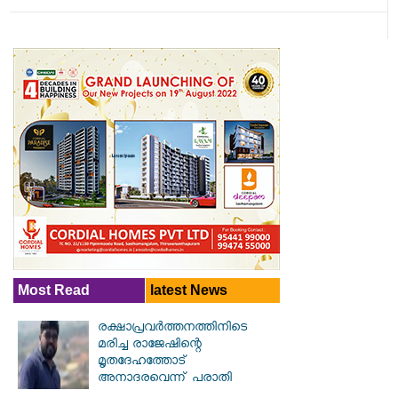
Most Read
latest News
രക്ഷാപ്രവര്‍ത്തനത്തിനിടെ
മരിച്ച രാജേഷിന്റെ
മൃതദേഹത്തോട്
അനാദരവെന്ന് പരാതി