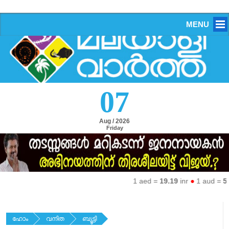
MENU
07
Aug / 2026
Friday
1 aed =
19.19
inr
●
1 aud =
50.
ഹോം
വനിത
ബ്യൂട്ടി