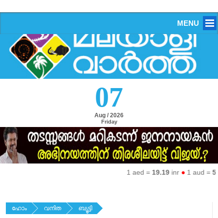
MENU
07
Aug / 2026
Friday
1 aed =
19.19
inr
●
1 aud =
50.27
ഹോം
വനിത
ബ്യൂട്ടി