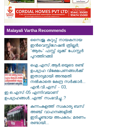
Malayali Vartha Recommends
സൈജു കുറുപ്പ് നായകനായ
ഇൻവെസ്റ്റിഗേഷൻ ത്രില്ലർ;
'ആരം' ഫസ്റ്റ് ലുക്ക് പോസ്റ്റർ
പുറത്തിറങ്ങി
ഐ.എസ്.ആർ.ഒയുടെ രണ്ട്
ഉപഗ്രഹ വിക്ഷേപണങ്ങൾക്ക്
ഇതാദ്യമായി അനുമതി
നൽകാതെ കേന്ദ്ര സർക്കാർ...
എൻ.വി.എസ് - 03,
ഇ.ഒ.എസ്-05 എന്നിവയാണ്
ഉപഗ്രഹങ്ങൾ..എന്ത് സംഭവിച്ചു..?
കുന്നംകുളത്ത് സ്വകാര്യ ബസ്
അഞ്ച് വാഹനങ്ങളിൽ
ഇടിച്ചുണ്ടായ അപകടം: മരണം
രണ്ടായി...