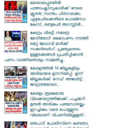
മലയാലപ്പുഴയിൽ
പത്താംക്ലാസുകാരിക്ക് നേരെ
ക്രൂരത; സ്വന്തം പിതാവടക്കം
ഏഴുപേർക്കെതിരെ പോക്സോ
കേസ്, രണ്ടുപേർ അറസ്റ്റിൽ...
കേന്ദ്രം വിരട്ടി..നരേന്ദ്ര
മോദിയോട് ക്ഷമാപണം നടത്തി
മെറ്റ മേധാവി മാർക്ക്
സക്കർബർ​ഗ്..പ്രത്യേകതരം
ഉള്ളടക്കങ്ങൾ പ്രചരിപ്പിക്കാൻ
പണം വാങ്ങിയതായും സമ്മതിച്ചു..
കേരളത്തിൽ 14 ജില്ലകളിലും
അടിയന്തര മുന്നറിയിപ്പ്; മൂന്ന്
ജില്ലകൾക്ക് റെഡ് അലേർട്ട്:
ജാഗ്രതയോടെ...
കേരളം രൂക്ഷമായ
വിലക്കയറ്റത്തിലേക്ക്..പച്ചക്കറി
മുതൽ അരിക്കും പഞ്ചസാരയ്ക്കും
ഇറച്ചിക്കും വരെ പൊള്ളുന്ന
വിലയാണ് വിപണിയിലുള്ളത്..
ഒരുപാട് പോലീസിനെ കണ്ടതാ,