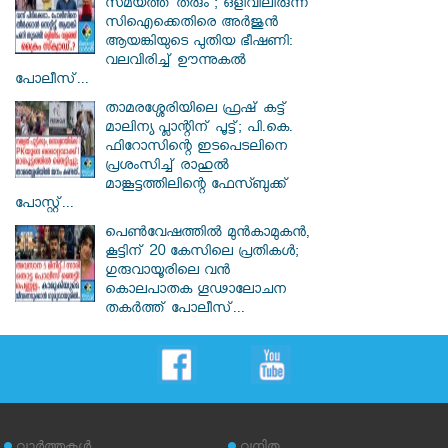
സമയത്ത് തരും'; ഒളിവിലിരുന്ന്
സിഐക്കെതിരെ അർജുൻ
ആയങ്കിയുടെ പുതിയ ഭീഷണി:
വലവിരിച്ച് ഊന്നുകൽ
പോലീസ്...
താമരശ്ശേരിയിലെ ഫ്രഷ് കട്ട്
മാലിന്യ പ്ലാന്റിന് പൂട്ട്; പി.കെ.
ഫിറോസിന്റെ ഇടപെടലിനെ
പ്രശംസിച്ച് രാഹുൽ
മാങ്കൂട്ടത്തിലിന്റെ ഫേസ്ബുക്ക്
പോസ്റ്റ്...
പെൺവേഷത്തിൽ മുൻകാമുകൻ,
കൂട്ടിന് 20 കേസിലെ പ്രതികൾ;
ഗുരുവായൂരിലെ വൻ
കൊലപാതക ഗൂഢാലോചന
തകർത്ത് പോലീസ്...