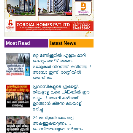
Most Read
latest News
ഒറ്റ മണിക്കൂറിൽ എല്ലാം മാറി
കൊടും മഴ 97 മരണം
ഡാമുകൾ നിറഞ്ഞ് കവിഞ്ഞു..!
അമ്പോ ഇന്ന് രാത്രിയിൽ
തെക്ക് മഴ
പ്രവാസികളുടെ ശ്രദ്ധയ്ക്ക്:
തിങ്കളാഴ്ച വരെ UAE-യിൽ ഈ
മാറ്റം...! ജോലി കഴിഞ്ഞ്
ഉറങ്ങാൻ കിടന്ന മലയാളി
മരിച്ചു
24 മണിക്കൂറിനകം തട്ടി
അകത്തുകയറ്റണം....
ചെന്നിത്തലയുടെ ഗർജനം..