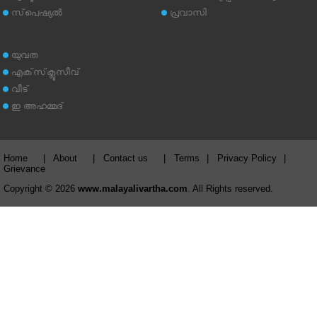
സ്‌പെഷ്യല്‍
പ്രവാസി
യുവത
എക്‌സ്‌ക്ലൂസീവ്
വീട്
ഇ അഹമ്മദ്‌
Home
|
About
|
Contact us
|
Terms
|
Privacy Policy
|
Grievance
Copyright © 2026
www.malayalivartha.com
. All Rights reserved.