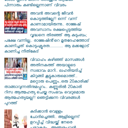
ടോൾ പ്ലാസ കടന്ന അർജുൻ ആയങ്കി
പിന്നാരും കണ്ടില്ലെന്നാണ് വിവരം
അവൻ അവന്റെ ജീവൻ
കൊടുത്തില്ലേ!! ഒന്ന് വന്ന്
കാണാമായിരുന്നു.. രാജേഷ്
അവസാനം രക്ഷപ്പെടുത്തിയ
വൃദ്ധനെ തിരഞ്ഞ് ആ കുടുംബം;
പക്ഷേ വന്നില്ല.. രാജേഷിൻ്റെ മൃതദേഹത്തോട്
കാണിച്ചത് കൊടുംക്രൂരത............ ആ മക്കളോട്
കാണിച്ച നീതികേട്
വിവാഹം കഴിഞ്ഞ് മാസങ്ങൾ
അതിനകത്ത് അയാളുടെ
സ്വഭാവം മാറി.. ലഹരിയടിച്ച്
കിറുങ്ങി കൂട്ടുകാരുമൊത്ത്..
മറ്റൊരു പെണ്ണും..ഒരു 20കാരിക്ക്
താങ്ങാവുന്നതിനുമപ്പുറം.. കണ്ണൂരിൽ 20കാരി
റിസ ആത്മഹത്യ ചെയ്ത സംഭവം വെറുമൊരു
ആത്മഹത്യയല്ല!! ഞെട്ടിക്കുന്ന വിവരങ്ങൾ
പുറത്ത്
കുടിക്കാൻ വെള്ളം
ചോദിച്ചെത്തി.. ആളില്ലെന്ന്
ഉറപ്പിച്ച് വിദ്ധയ്ക്ക് നേരെ