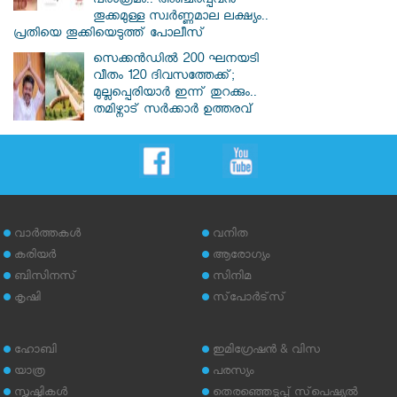
പരാക്രമം.. അഞ്ചരപ്പവൻ
തൂക്കമുള്ള സ്വർണ്ണമാല ലക്ഷ്യം..
പ്രതിയെ തൂക്കിയെടുത്ത് പോലീസ്
സെക്കൻഡിൽ 200 ഘനയടി
വീതം 120 ദിവസത്തേക്ക്;
മുല്ലപ്പെരിയാർ ഇന്ന് തുറക്കും..
തമിഴ്നാട് സർക്കാർ ഉത്തരവ്
വാര്‍ത്തകള്‍
വനിത
കരിയര്‍
ആരോഗ്യം
ബിസിനസ്
സിനിമ
കൃഷി
സ്‌പോര്‍ട്‌സ്
ഹോബി
ഇമിഗ്രേഷന്‍ & വിസ
യാത്ര
പരസ്യം
സൃഷ്ടികള്‍
തെരഞ്ഞെടുപ്പ് സ്‌പെഷ്യല്‍