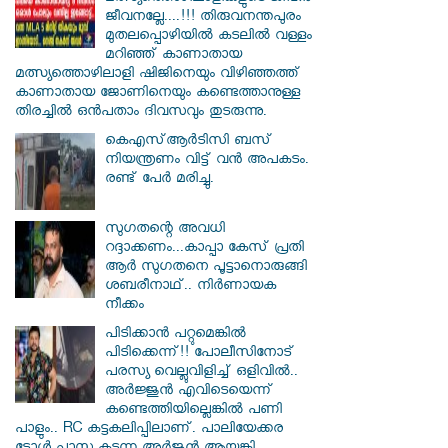
ജീവനല്ലേ....!!! തിരുവനന്തപുരം
മുതലപ്പൊഴിയില്‍ കടലില്‍ വള്ളം
മറിഞ്ഞ് കാണാതായ
മത്സ്യത്തൊഴിലാളി ഷിജിനെയും വിഴിഞ്ഞത്ത്
കാണാതായ ജോണിനെയും കണ്ടെത്താനുള്ള
തിരച്ചില്‍ ഒന്‍പതാം ദിവസവും തുടരുന്നു.
കെഎസ്ആര്‍ടിസി ബസ്
നിയന്ത്രണം വിട്ട് വൻ അപകടം.
രണ്ട് പേർ മരിച്ചു.
സു​ഗതന്റെ അവധി
റദ്ദാക്കണം...കാപ്പാ കേസ് പ്രതി
ആർ സു​ഗതനെ പൂട്ടാനൊരുങ്ങി
ശബരീനാഥ്.. നിർണായക
നീക്കം
പിടിക്കാൻ പറ്റുമെങ്കിൽ
പിടിക്കെന്ന്!! പോലീസിനോട്
പരസ്യ വെല്ലുവിളിച്ച് ഒളിവിൽ..
അർജ്ജുൻ എവിടെയെന്ന്
കണ്ടെത്തിയില്ലെങ്കിൽ പണി
പാളും.. RC കട്ടകലിപ്പിലാണ്. പാലിയേക്കര