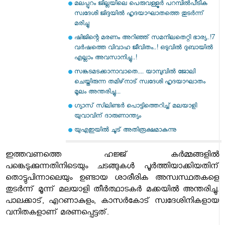
മലപ്പുറം ജില്ലയിലെ പെരുവള്ളൂർ പറമ്പിൽപീടിക
സ്വദേശി ജിദ്ദയിൽ ഹൃദയാഘാതത്തെ തുടർന്ന്
മരിച്ചു
ഷിജിന്റെ മരണം അറിഞ്ഞ് സമനിലതെറ്റി ഭാര്യ..!7
വർഷത്തെ വിവാഹ ജീവിതം..! ഒടുവിൽ ദുബായിൽ
എല്ലാം അവസാനിച്ചു..!
സങ്കടമടക്കാനാവാതെ.... യാമ്പുവിൽ ജോലി
ചെയ്തിരുന്ന തമിഴ്‌നാട് സ്വദേശി ഹൃദയാഘാതം
മൂലം അന്തരിച്ചു...
ഗ്യാസ് സിലിണ്ടര്‍ പൊട്ടിത്തെറിച്ച് മലയാളി
യുവാവിന് ദാരുണാന്ത്യം
യുഎഇയില്‍ ചൂട് അതിരൂക്ഷമാകുന്നു
ഇത്തവണത്തെ ഹജ്ജ് കർമ്മങ്ങളിൽ
പങ്കെടുക്കുന്നതിനിടെയും ചടങ്ങുകൾ പൂർത്തിയാക്കിയതിന്
തൊട്ടുപിന്നാലെയും ഉണ്ടായ ശാരീരിക അസ്വസ്ഥതകളെ
തുടർന്ന് മൂന്ന് മലയാളി തീർത്ഥാടകർ മക്കയിൽ അന്തരിച്ചു.
പാലക്കാട്, എറണാകുളം, കാസർകോട് സ്വദേശിനികളായ
വനിതകളാണ് മരണപ്പെട്ടത്.