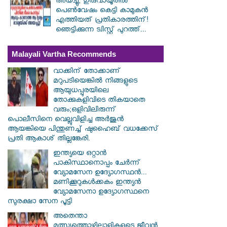
അയച്ചു; ഗുരുവായൂരിൽ
പെൺവേഷം കെട്ടി കാമുകൻ
എത്തിയത് പ്രതികാരത്തിന്!
ഞെട്ടിക്കുന്ന ട്വിസ്റ്റ് പുറത്ത്...
Malayali Vartha Recommends
വാക്കിന് തോക്കാണ്
മറുപടിയെങ്കിൽ നിങ്ങളുടെ
ആയുധപ്പുരയിലെ
തോക്കുകളിവിടെ തികയാതെ
വരും;ഒളിവിലിരുന്ന്
പൊലീസിനെ വെല്ലുവിളിച്ച അർജുൻ
ആയങ്കിയെ പിന്തുണച്ച് ഷുഹൈബ് വധക്കേസ്
പ്രതി ആകാശ് തില്ലങ്കേരി.
ഇന്ത്യയെ ഒറ്റാൻ
പാകിസ്ഥാനൊപ്പം ചേർന്ന്
വ്യോമസേന ഉദ്യോ​ഗസ്ഥൻ...
മണിക്കൂറുകൾക്കകം ഇന്ത്യൻ
വ്യോമസേനാ ഉദ്യോഗസ്ഥനെ
സുരക്ഷാ സേന പൂട്ടി
അതെന്താ
മത്സ്യത്തൊഴിലാളികളുടെ ജീവൻ