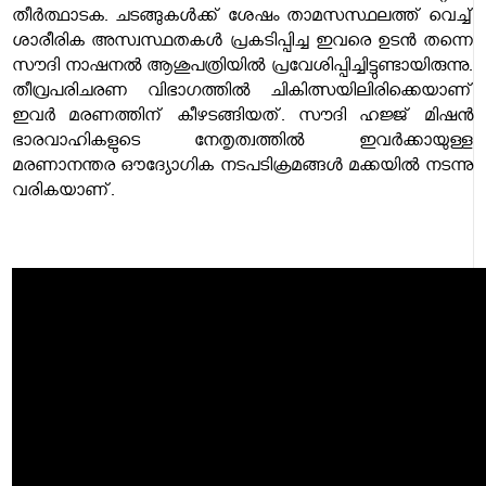
തീർത്ഥാടക. ചടങ്ങുകൾക്ക് ശേഷം താമസസ്ഥലത്ത് വെച്ച്
ശാരീരിക അസ്വസ്ഥതകൾ പ്രകടിപ്പിച്ച ഇവരെ ഉടൻ തന്നെ
സൗദി നാഷനൽ ആശുപത്രിയിൽ പ്രവേശിപ്പിച്ചിട്ടുണ്ടായിരുന്നു.
തീവ്രപരിചരണ വിഭാഗത്തിൽ ചികിത്സയിലിരിക്കെയാണ്
ഇവർ മരണത്തിന് കീഴടങ്ങിയത്. സൗദി ഹജ്ജ് മിഷൻ
ഭാരവാഹികളുടെ നേതൃത്വത്തിൽ ഇവർക്കായുള്ള
മരണാനന്തര ഔദ്യോഗിക നടപടിക്രമങ്ങൾ മക്കയിൽ നടന്നു
വരികയാണ്.