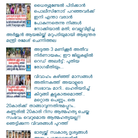
ധൈര്യമുണ്ടേൽ പിടിക്കാൻ
പൊലീസിനോട് പറഞ്ഞവർക്ക്
ഇനി എന്താ വരാൻ
പോകുന്നതെന്നു നിങ്ങൾ
നോക്കിയാൽ മതി; വെല്ലുവിളിച്ച
അർജുൻ ആയങ്കിയ്ക്ക് മറുപടിയുമായി ആഭ്യന്തര
മന്ത്രി രമേശ് ചെന്നിത്തല
അടുത്ത 3 മണിക്കൂർ അതീവ
നിർണായകം; ഈ ജില്ലകളിൽ
റെഡ് അലർട്ട്: പുതിയ
രോഗഭീതിയും...
വിവാഹം കഴിഞ്ഞ് മാസങ്ങൾ
അതിനകത്ത് അയാളുടെ
സ്വഭാവം മാറി.. ലഹരിയടിച്ച്
കിറുങ്ങി കൂട്ടുകാരുമൊത്ത്..
മറ്റൊരു പെണ്ണും..ഒരു
20കാരിക്ക് താങ്ങാവുന്നതിനുമപ്പുറം..
കണ്ണൂരിൽ 20കാരി റിസ ആത്മഹത്യ ചെയ്ത
സംഭവം വെറുമൊരു ആത്മഹത്യയല്ല!!
ഞെട്ടിക്കുന്ന വിവരങ്ങൾ പുറത്ത്
ഭാര്യയ്ക്ക് സ്വകാര്യ ദൃശ്യങ്ങൾ