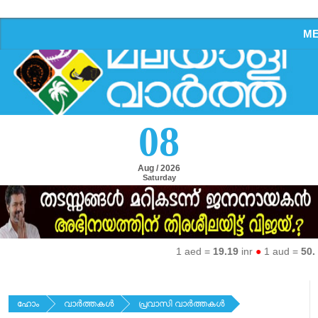
M
08
Aug / 2026
Saturday
1 aed =
19.19
inr
●
1 aud =
50.27
i
ഹോം
വാര്‍ത്തകള്‍
പ്രവാസി വാര്‍ത്തകള്‍