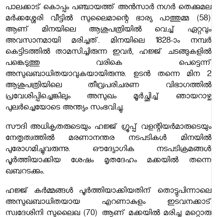
പാലക്കാട് കൊപ്പം പഞ്ചായത്ത് അൻസാർ നഗർ തെക്കുമല
മർക്കശ്ശേരി വീട്ടിൽ സുലൈമാന്റെ ഭാര്യ പാത്തുമ്മ (58)
ആണ് മിനയിലെ ആശുപത്രിയിൽ വെച്ച് ഏറ്റവും
അവസാനമായി മരിച്ചത്. മിനയിലെ 1828-ാം നമ്പർ
കെട്ടിടത്തിൽ താമസിച്ചിരുന്ന ഇവർ, ഹജ്ജ് ചടങ്ങുകളിൽ
പങ്കെടുത്തു വരികെ പെട്ടെന്ന്
അസുഖബാധിതയാവുകയായിരുന്നു. ഉടൻ തന്നെ മിന 2
ആശുപത്രിയിലെ തീവ്രപരിചരണ വിഭാഗത്തിൽ
പ്രവേശിപ്പിച്ചെങ്കിലും അസുഖം മൂർച്ഛിച്ച് ഞായറാഴ്ച
പുലർച്ചെയോടെ അന്ത്യം സംഭവിച്ചു.
സൗദി അധികൃതരുടെയും ഹജ്ജ് ഗ്രൂപ്പ് വളന്റിയർമാരുടെയും
നേതൃത്വത്തിൽ മരണാനന്തര നടപടികൾ മിനയിൽ
പുരോഗമിച്ചുവരുന്നു. ഔദ്യോഗിക നടപടിക്രമങ്ങൾ
പൂർത്തിയാക്കിയ ശേഷം മൃതദേഹം മക്കയിൽ തന്നെ
ഖബറടക്കും.
ഹജ്ജ് കർമ്മങ്ങൾ പൂർത്തിയാക്കിയതിന് തൊട്ടുപിന്നാലെ
അസുഖബാധിതയായ എറണാകുളം ഇടവനക്കാട്
സ്വദേശിനി സുലൈഖ (70) ആണ് മക്കയിൽ മരിച്ച മറ്റൊരു