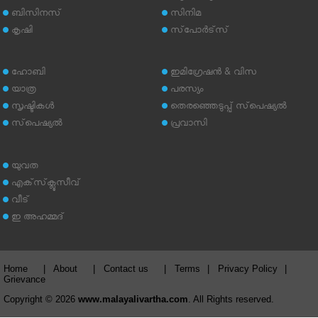
ബിസിനസ്
സിനിമ
കൃഷി
സ്‌പോര്‍ട്‌സ്
ഹോബി
ഇമിഗ്രേഷന്‍ & വിസ
യാത്ര
പരസ്യം
സൃഷ്ടികള്‍
തെരഞ്ഞെടുപ്പ് സ്‌പെഷ്യല്‍
സ്‌പെഷ്യല്‍
പ്രവാസി
യുവത
എക്‌സ്‌ക്ലൂസീവ്
വീട്
ഇ അഹമ്മദ്‌
Home
|
About
|
Contact us
|
Terms
|
Privacy Policy
|
Grievance
Copyright © 2026
www.malayalivartha.com
. All Rights reserved.