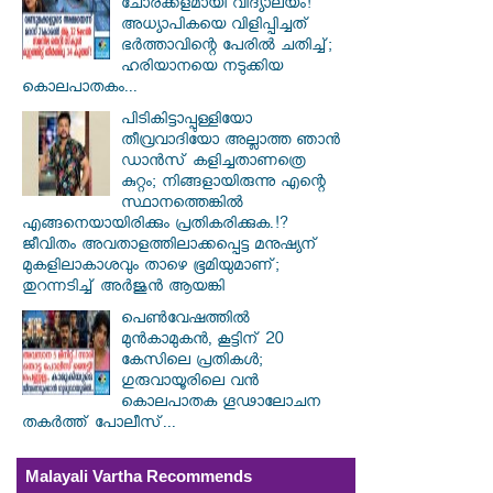
ചോരക്കളമായി വിദ്യാലയം!
അധ്യാപികയെ വിളിപ്പിച്ചത്
ഭർത്താവിന്റെ പേരിൽ ചതിച്ച്;
ഹരിയാനയെ നടുക്കിയ
കൊലപാതകം...
പിടികിട്ടാപ്പുള്ളിയോ
തീവ്രവാദിയോ അല്ലാത്ത ഞാൻ
ഡാൻസ് കളിച്ചതാണത്രെ
കുറ്റം; നിങ്ങളായിരുന്നു എന്റെ
സ്ഥാനത്തെങ്കിൽ
എങ്ങനെയായിരിക്കും പ്രതികരിക്കുക.!?
ജീവിതം അവതാളത്തിലാക്കപ്പെട്ട മനുഷ്യന്
മുകളിലാകാശവും താഴെ ഭൂമിയുമാണ്;
തുറന്നടിച്ച് അർജുൻ ആയങ്കി
പെൺവേഷത്തിൽ
മുൻകാമുകൻ, കൂട്ടിന് 20
കേസിലെ പ്രതികൾ;
ഗുരുവായൂരിലെ വൻ
കൊലപാതക ഗൂഢാലോചന
തകർത്ത് പോലീസ്...
Malayali Vartha Recommends