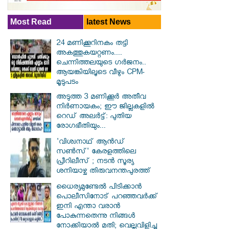
Most Read
latest News
24 മണിക്കൂറിനകം തട്ടി
അകത്തുകയറ്റണം....
ചെന്നിത്തലയുടെ ഗർജനം..
ആയങ്കിയിലൂടെ വീഴും CPM-
മൂടുപടം
അടുത്ത 3 മണിക്കൂർ അതീവ
നിർണായകം; ഈ ജില്ലകളിൽ
റെഡ് അലർട്ട്: പുതിയ
രോഗഭീതിയും...
'വിശ്വനാഥ് ആന്‍ഡ്
സണ്‍സ്' കേരളത്തിലെ
പ്രീറിലീസ് ; നടന്‍ സൂര്യ
ശനിയാഴ്ച തിരുവനന്തപുരത്ത്
ധൈര്യമുണ്ടേൽ പിടിക്കാൻ
പൊലീസിനോട് പറഞ്ഞവർക്ക്
ഇനി എന്താ വരാൻ
പോകുന്നതെന്നു നിങ്ങൾ
നോക്കിയാൽ മതി; വെല്ലുവിളിച്ച