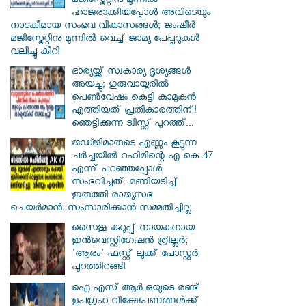
മജിസ്ട്രേറ്റിനു മുന്നിൽ
ഹാജരാക്കിയപ്പോൾ അവിടെയും
നാടകീമായ സംഭവ വികാസങ്ങൾ; ജംഷീർ
മജിസ്ട്രേറ്റിനു മുന്നിൽ വെച്ച് ജാമ്യ പേപ്പറുകൾ
വലിച്ചു കീറി
ഭാര്യയ്ക്ക് സ്വകാര്യ ദൃശ്യങ്ങൾ
അയച്ചു; ഗുരുവായൂരിൽ
പെൺവേഷം കെട്ടി കാമുകൻ
എത്തിയത് പ്രതികാരത്തിന്!
ഞെട്ടിക്കുന്ന ട്വിസ്റ്റ് പുറത്ത്...
ജഡ്ജിമാരുടെ എണ്ണം കൂട്ടുന്ന
ചർച്ചയിൽ റഹിമിന്റെ എ കെ 47
എന്ന് പറഞ്ഞപ്പോൾ
സംഭവിച്ചത്..മണിയടിച്ച്
ഇരുത്തി രാജ്യസഭ
ചെയർമാൻ..സംസാരിക്കാൻ സമ്മതിച്ചില്ല..
സൈജു കുറുപ്പ് നായകനായ
ഇൻവെസ്റ്റിഗേഷൻ ത്രില്ലർ;
'ആരം' ഫസ്റ്റ് ലുക്ക് പോസ്റ്റർ
പുറത്തിറങ്ങി
ഐ.എസ്.ആർ.ഒയുടെ രണ്ട്
ഉപഗ്രഹ വിക്ഷേപണങ്ങൾക്ക്