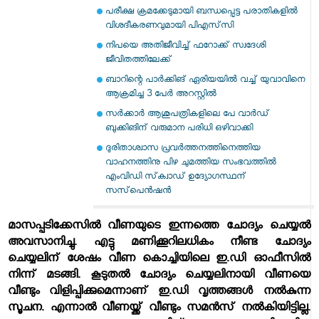
പരീക്ഷ ക്രമക്കേടുമായി ബന്ധപ്പെട്ട പരാതികളില്‍
വിശദീകരണവുമായി പിഎസ്‌സി
നിപയെ അതിജീവിച്ച് ഫറോക്ക് സ്വദേശി
ജീവിതത്തിലേക്ക്
ബാറിന്റെ പാര്‍ക്കിങ് ഏരിയയില്‍ വച്ച് യുവാവിനെ
ആക്രമിച്ച 3 പേര്‍ അറസ്റ്റില്‍
സര്‍ക്കാര്‍ ആശുപത്രികളിലെ പേ വാര്‍ഡ്
ബുക്കിങിന് വരുമാന പരിധി ഒഴിവാക്കി
ദുരിതാശ്വാസ പ്രവര്‍ത്തനത്തിനെത്തിയ
വാഹനത്തിനു പിഴ ചുമത്തിയ സംഭവത്തില്‍
എംവിഡി സ്‌ക്വാഡ് ഉദ്യോഗസ്ഥന്
സസ്‌പെന്‍ഷന്‍
മാസപ്പടിക്കേസില്‍ വീണയുടെ ഇന്നത്തെ ചോദ്യം ചെയ്യല്‍
അവസാനിച്ചു. എട്ടു മണിക്കൂറിലധികം നീണ്ട ചോദ്യം
ചെയ്യലിന് ശേഷം വീണ കൊച്ചിയിലെ ഇ.ഡി ഓഫീസില്‍
നിന്ന് മടങ്ങി. കൂടുതല്‍ ചോദ്യം ചെയ്യലിനായി വീണയെ
വീണ്ടും വിളിപ്പിക്കുമെന്നാണ് ഇ.ഡി വൃത്തങ്ങള്‍ നല്‍കുന്ന
സൂചന. എന്നാല്‍ വീണയ്ക്ക് വീണ്ടും സമന്‍സ് നല്‍കിയിട്ടില്ല.