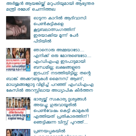
അർജുൻ ആയങ്കിയ്ക്ക് മറുപടിയുമായി ആഭ്യന്തര
മന്ത്രി രമേശ് ചെന്നിത്തല
ഓടുന്ന കാറില്‍ ആദിവാസി
പെണ്‍കുട്ടികളെ
കൂട്ടബലാത്സംഗത്തിന്
ഇരയാക്കിയ മൂന്ന് പേര്‍
പിടിയില്‍
ഞാനൊരു അമ്മയാടോ....
എനിക്ക് ഒരു മോനുണ്ടെടോ....
എംഡിഎംഎ ഇടപാടുമായി
ബന്ധമില്ല; ലക്ഷങ്ങളുടെ
ഇടപാട് നടത്തിയിട്ടില്ല; തന്റെ
ബാങ്ക് അക്കൗണ്ടുകൾ മൈനസ് ആണ്;
മാധ്യമങ്ങളോടു വിളിച്ച് പറഞ്ഞ് എംഡിഎംഎ
കേസിൽ അറസ്റ്റിലായ അധ്യാപിക കീർത്തന
ഭാര്യയ്ക്ക് സ്വകാര്യ ദൃശ്യങ്ങൾ
അയച്ചു; ഗുരുവായൂരിൽ
പെൺവേഷം കെട്ടി കാമുകൻ
എത്തിയത് പ്രതികാരത്തിന്!
ഞെട്ടിക്കുന്ന ട്വിസ്റ്റ് പുറത്ത്...
പ്രണയപ്പകയിൽ