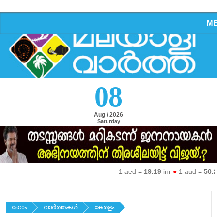
M
08
Aug / 2026
Saturday
1 aed =
19.19
inr
●
1 aud =
50.27
i
ഹോം
വാര്‍ത്തകള്‍
കേരളം