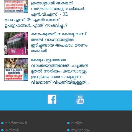
ഇതാദ്യമായി അനുമതി
നൽകാതെ കേന്ദ്ര സർക്കാർ...
എൻ.വി.എസ് - 03,
ഇ.ഒ.എസ്-05 എന്നിവയാണ്
ഉപഗ്രഹങ്ങൾ..എന്ത് സംഭവിച്ചു..?
കുന്നംകുളത്ത് സ്വകാര്യ ബസ്
അഞ്ച് വാഹനങ്ങളിൽ
ഇടിച്ചുണ്ടായ അപകടം: മരണം
രണ്ടായി...
കേരളം രൂക്ഷമായ
വിലക്കയറ്റത്തിലേക്ക്..പച്ചക്കറി
മുതൽ അരിക്കും പഞ്ചസാരയ്ക്കും
ഇറച്ചിക്കും വരെ പൊള്ളുന്ന
വിലയാണ് വിപണിയിലുള്ളത്..
വാര്‍ത്തകള്‍
വനിത
കരിയര്‍
ആരോഗ്യം