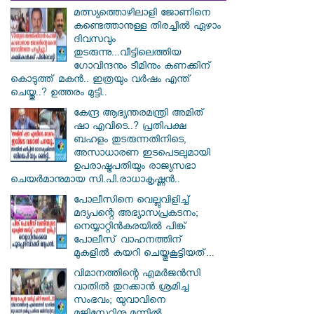
മത്സ്യത്തൊഴിലാളി ജോണിനെ
കണ്ടെത്താനുള്ള തിരച്ചിൽ ഏഴാം
ദിവസവും
തുടരുന്നു...വീട്ടിലെത്തിയ
ഗോവിന്ദനും ടീമിനും കണക്കിന്
കൊടുത്ത് മകൻ.. ഇത്രയും വർഷം എന്ത്
ചെയ്തു..? ഉത്തരം മുട്ടി..
കേന്ദ്ര ആഭ്യന്തരമന്ത്രി അമിത്
ഷാ എവിടെ..? പ്രതിപക്ഷ
ബഹളം തുടരുന്നതിനിടെ,
അസാധാരണ ഇടപെടലുമായി
ഉപരാഷ്ട്രപതിയും രാജ്യസഭാ
ചെയർമാനുമായ സി.പി.രാധാകൃഷ്ണൻ..
പോലീസിനെ വെല്ലുവിളിച്ച്
മദ്യപന്റെ അഭ്യാസപ്രകടനം;
നെയ്യാറ്റിൻകരയിൽ പിങ്ക്
പോലീസ് വാഹനത്തിന്
മുകളിൽ കയറി ചെയ്തുകൂട്ടിയത്...
വിമാനത്തിന്റെ എമർജൻസി
വാതിൽ തുറക്കാൻ ശ്രമിച്ച
സംഭവം; യുവാവിനെ