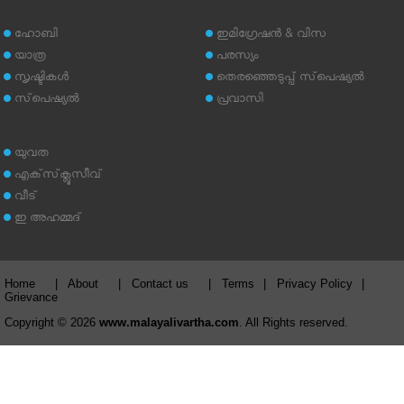
ഹോബി
ഇമിഗ്രേഷന്‍ & വിസ
യാത്ര
പരസ്യം
സൃഷ്ടികള്‍
തെരഞ്ഞെടുപ്പ് സ്‌പെഷ്യല്‍
സ്‌പെഷ്യല്‍
പ്രവാസി
യുവത
എക്‌സ്‌ക്ലൂസീവ്
വീട്
ഇ അഹമ്മദ്‌
Home
|
About
|
Contact us
|
Terms
|
Privacy Policy
|
Grievance
Copyright © 2026
www.malayalivartha.com
. All Rights reserved.