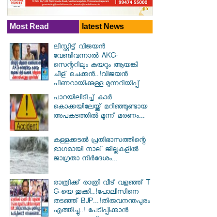
Most Read
latest News
ലിസ്റ്റിട്ട് വിജയൻ
വേണ്ടിവന്നാൽ AKG-
സെന്ററിലും കയറും ആയങ്കി
ചീള് ചെക്കൻ..!വിജയൻ
പിണറായിക്കുള്ള മുന്നറിയിപ്പ്
പാറയിലിടിച്ച് കാർ
കൊക്കയിലേയ്ക്ക് മറിഞ്ഞുണ്ടായ
അപക‌ടത്തിൽ മൂന്ന് മരണം...
കള്ളക്കടൽ പ്രതിഭാസത്തിന്റെ
ഭാഗമായി നാല് ജില്ലകളിൽ
ജാഗ്രതാ നിർദേശം...
രാത്രിക്ക് രാത്രി വീട് വളഞ്ഞ് T
G-യെ തൂക്കി..!പോലീസിനെ
തടഞ്ഞ് BJP...!തിരുവനന്തപുരം
എത്തിച്ചു..! പേടിപ്പിക്കാൻ