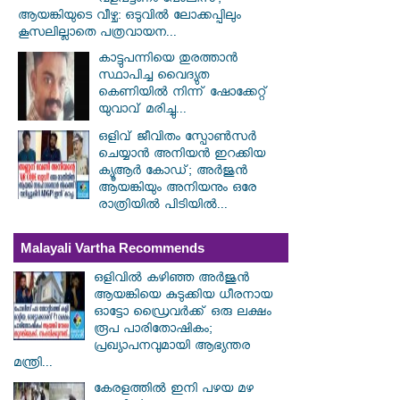
വളപട്ടണം പോലീസ്;
ആയങ്കിയുടെ വീഴ്ച: ഒടുവിൽ ലോക്കപ്പിലും
കൂസലില്ലാതെ പത്രവായന...
കാട്ടുപന്നിയെ തുരത്താൻ
സ്ഥാപിച്ച വൈദ്യുത
കെണിയിൽ നിന്ന് ഷോക്കേറ്റ്
യുവാവ് മരിച്ചു...
ഒളിവ് ജീവിതം സ്പോൺസർ
ചെയ്യാൻ അനിയൻ ഇറക്കിയ
ക്യൂആർ കോഡ്; അർജുൻ
ആയങ്കിയും അനിയനും ഒരേ
രാത്രിയിൽ പിടിയിൽ...
Malayali Vartha Recommends
ഒളിവിൽ കഴിഞ്ഞ അർജുൻ
ആയങ്കിയെ കുടുക്കിയ ധീരനായ
ഓട്ടോ ഡ്രൈവർക്ക് ഒരു ലക്ഷം
രൂപ പാരിതോഷികം;
പ്രഖ്യാപനവുമായി ആഭ്യന്തര
മന്ത്രി...
കേരളത്തിൽ ഇനി പഴയ മഴ