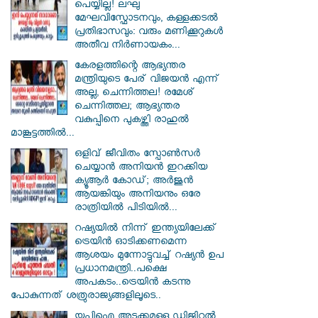
പെയ്യില്ല! ലഘു
മേഘവിസ്ഫോടനവും, കള്ളക്കടൽ
പ്രതിഭാസവും: വരും മണിക്കൂറുകൾ
അതീവ നിർണായകം...
കേരളത്തിന്റെ ആഭ്യന്തര
മന്ത്രിയുടെ പേര് വിജയൻ എന്ന്
അല്ല, ചെന്നിത്തല! രമേശ്
ചെന്നിത്തല; ആഭ്യന്തര
വകുപ്പിനെ പുകഴ്ത്തി രാഹുൽ
മാങ്കൂട്ടത്തിൽ...
ഒളിവ് ജീവിതം സ്പോൺസർ
ചെയ്യാൻ അനിയൻ ഇറക്കിയ
ക്യൂആർ കോഡ്; അർജുൻ
ആയങ്കിയും അനിയനും ഒരേ
രാത്രിയിൽ പിടിയിൽ...
റഷ്യയിൽ നിന്ന് ഇന്ത്യയിലേക്ക്
ട്രെയിൻ ഓടിക്കണമെന്ന
ആശയം മുന്നോട്ടുവച്ച് റഷ്യൻ ഉപ
പ്രധാനമന്ത്രി..പക്ഷെ
അപകടം..ട്രെയിൻ കടന്നു
പോകുന്നത് ശത്രുരാജ്യങ്ങളിലൂടെ..
യുപിഐ അടക്കമുള്ള ഡിജിറ്റല്‍