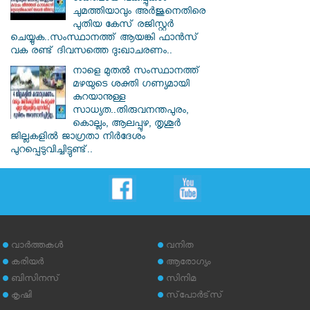
ചുമത്തിയാവും അർജുനെതിരെ
പുതിയ കേസ് രജിസ്റ്റര്‍
ചെയ്യുക..സംസ്ഥാനത്ത് ആയങ്കി ഫാൻസ്
വക രണ്ട് ദിവസത്തെ ദുഃഖാചരണം..
നാളെ മുതൽ സംസ്ഥാനത്ത്
മഴയുടെ ശക്തി ഗണ്യമായി
കുറയാനുള്ള
സാധ്യത..തിരുവനന്തപുരം,
കൊല്ലം, ആലപ്പുഴ, തൃശൂർ
ജില്ലകളിൽ ജാഗ്രതാ നിർദേശം
പുറപ്പെടുവിച്ചിട്ടുണ്ട്..
വാര്‍ത്തകള്‍
വനിത
കരിയര്‍
ആരോഗ്യം
ബിസിനസ്
സിനിമ
കൃഷി
സ്‌പോര്‍ട്‌സ്