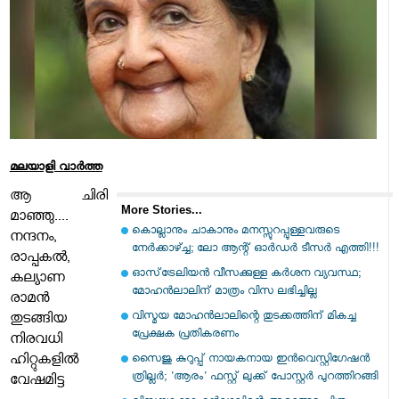
മലയാളി വാര്‍ത്ത
ആ ചിരി
More Stories...
മാഞ്ഞു....
കൊല്ലാനും ചാകാനും മനസ്സുറപ്പുള്ളവരുടെ
നന്ദനം,
നേർക്കാഴ്ച്ച; ലോ ആന്റ് ഓർഡർ ടീസർ എത്തി!!!
രാപ്പകല്‍,
ഓസ്‌ട്രേലിയൻ വീസക്കുള്ള കർശന വ്യവസ്ഥ;
കല്യാണ
മോഹൻലാലിന് മാത്രം വിസ ലഭിച്ചില്ല
രാമന്‍
വിസ്മയ മോഹന്‍ലാലിന്റെ തുടക്കത്തിന് മികച്ച
തുടങ്ങിയ
പ്രേക്ഷക പ്രതികരണം
നിരവധി
ഹിറ്റുകളില്‍
സൈജു കുറുപ്പ് നായകനായ ഇൻവെസ്റ്റിഗേഷൻ
ത്രില്ലർ; 'ആരം' ഫസ്റ്റ് ലുക്ക് പോസ്റ്റർ പുറത്തിറങ്ങി
വേഷമിട്ട