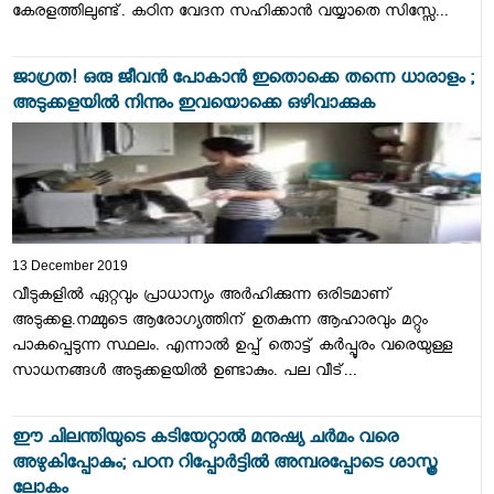
കേരളത്തിലുണ്ട്. കഠിന വേദന സഹിക്കാൻ വയ്യാതെ സിസ്സേ...
ജാഗ്രത! ഒരു ജീവൻ പോകാൻ ഇതൊക്കെ തന്നെ ധാരാളം ;
അടുക്കളയിൽ നിന്നും ഇവയൊക്കെ ഒഴിവാക്കുക
13 December 2019
വീടുകളിൽ ഏറ്റവും പ്രാധാന്യം അർഹിക്കുന്ന ഒരിടമാണ്
അടുക്കള.നമ്മുടെ ആരോഗ്യത്തിന് ഉതകുന്ന ആഹാരവും മറ്റും
പാകപ്പെടുന്ന സ്ഥലം. എന്നാൽ ഉപ്പ് തൊട്ട് കര്‍പ്പൂരം വരെയുള്ള
സാധനങ്ങള്‍ അടുക്കളയിൽ ഉണ്ടാകും. പല വീട്...
ഈ ചിലന്തിയുടെ കടിയേറ്റാല്‍ മനുഷ്യ ചര്‍മം വരെ
അഴുകിപ്പോകും; പഠന റിപ്പോർട്ടിൽ അമ്പരപ്പോടെ ശാസ്ത്ര
ലോകം