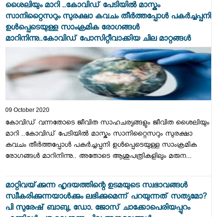
ശൈലിയും മാറി ..കോവിഡ് പേടിയിൽ മാസ്കും
സാനിറ്റൈസറും സുരക്ഷാ കവചം തീർത്തപ്പോൾ പകർച്ചപ്പനി
ഉൾപ്പെടെയുള്ള സാംക്രമിക രോഗങ്ങൾ
മാറിനിന്നു..കോവിഡ് പോസിറ്റീവാക്കിയ ചില മാറ്റങ്ങൾ
09 October 2020
കോവിഡ് വന്നതോടെ ജീവിത സാഹചര്യങ്ങളും ജീവിത ശൈലിയും
മാറി ..കോവിഡ് പേടിയിൽ മാസ്കും സാനിറ്റൈസറും സുരക്ഷാ
കവചം തീർത്തപ്പോൾ പകർച്ചപ്പനി ഉൾപ്പെടെയുള്ള സാംക്രമിക
രോഗങ്ങൾ മാറിനിന്നു.. അതോടെ ആശുപത്രികളിലും മരുന...
മാറ്റിവയ്‌ക്കുന്ന ഹൃദയത്തിന്റെ ഉടമയുടെ സ്വഭാവങ്ങൾ
സ്വീകരിക്കുന്നയാൾക്കും ലഭിക്കുമെന്ന് പറയുന്നത് സത്യമോ?
പി സുരേഷ് ബാബു, ഡോ. ജോസ് ചാക്കോപെരിയപ്പുറം