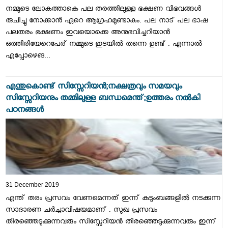
നമ്മുടെ ലോകത്താകെ പല തരത്തിലുള്ള ഭക്ഷണ വിഭവങ്ങൾ
രുചിച്ചു നോക്കാന്‍ ഏറെ ആഗ്രഹമുണ്ടാകും. പല നാട് പല ഭാഷ
പലതരം ഭക്ഷണം ഇവയൊക്കെ അനുഭവിച്ചറിയാൻ
ഒത്തിരിയേറെപേര് നമ്മുടെ ഇടയിൽ തന്നെ ഉണ്ട് . എന്നാല്‍
എപ്പോഴെങ...
എന്തുകൊണ്ട് സിസ്സേറിയൻ;നക്ഷത്രവും സമയവും
സിസ്സേറിയനും തമ്മിലുള്ള ബന്ധമെന്ത്;ഉത്തരം നൽകി
പഠനങ്ങൾ
31 December 2019
എന്ത് തരം പ്രസവം വേണമെന്നത് ഇന്ന് കുടുംബങ്ങളിൽ നടക്കുന്ന
സാദാരണ ചർച്ചാവിഷയമാണ് . സുഖ പ്രസവം
തിരഞ്ഞെടുക്കുന്നവരും സിസ്സേറിയൻ തിരഞ്ഞെടുക്കുന്നവരും ഇന്ന്