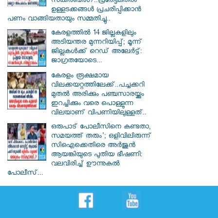
സക്കർബർ​ഗ്..പ്രത്യേകതരം
ഉള്ളടക്കങ്ങൾ പ്രചരിപ്പിക്കാൻ
പണം വാങ്ങിയതായും സമ്മതിച്ചു..
കേരളത്തിൽ 14 ജില്ലകളിലും
അടിയന്തര മുന്നറിയിപ്പ്; മൂന്ന്
ജില്ലകൾക്ക് റെഡ് അലേർട്ട്:
ജാഗ്രതയോടെ...
കേരളം രൂക്ഷമായ
വിലക്കയറ്റത്തിലേക്ക്..പച്ചക്കറി
മുതൽ അരിക്കും പഞ്ചസാരയ്ക്കും
ഇറച്ചിക്കും വരെ പൊള്ളുന്ന
വിലയാണ് വിപണിയിലുള്ളത്..
ഒരുപാട് പോലീസിനെ കണ്ടതാ,
സമയത്ത് തരും'; ഒളിവിലിരുന്ന്
സിഐക്കെതിരെ അർജുൻ
ആയങ്കിയുടെ പുതിയ ഭീഷണി:
വലവിരിച്ച് ഊന്നുകൽ
പോലീസ്...