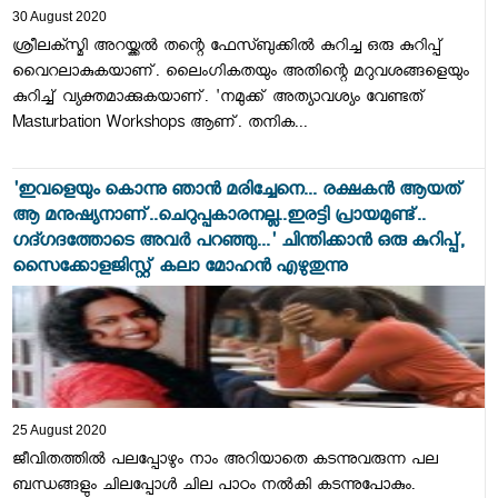
30 August 2020
ശ്രീലക്സ്മി അറയ്ക്കൽ തന്റെ ഫേസ്ബുക്കിൽ കുറിച്ച ഒരു കുറിപ്പ്
വൈറലാകുകയാണ്. ലൈംഗികതയും അതിന്റെ മറുവശങ്ങളെയും
കുറിച്ച് വ്യക്തമാക്കുകയാണ്. 'നമുക്ക് അത്യാവശ്യം വേണ്ടത്
Masturbation Workshops ആണ്. തനിക...
'ഇവളെയും കൊന്നു ഞാൻ മരിച്ചേനെ... രക്ഷകൻ ആയത്
ആ മനുഷ്യനാണ്..ചെറുപ്പകാരനല്ല..ഇരട്ടി പ്രായമുണ്ട്..
ഗദ്ഗദത്തോടെ അവർ പറഞ്ഞു...' ചിന്തിക്കാൻ ഒരു കുറിപ്പ്,
സൈക്കോളജിസ്റ്റ് കലാ മോഹൻ എഴുതുന്നു
25 August 2020
ജീവിതത്തിൽ പലപ്പോഴും നാം അറിയാതെ കടന്നുവരുന്ന പല
ബന്ധങ്ങളും ചിലപ്പോൾ ചില പാഠം നൽകി കടന്നുപോകും.