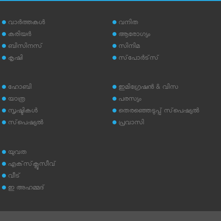
വാര്‍ത്തകള്‍
വനിത
കരിയര്‍
ആരോഗ്യം
ബിസിനസ്
സിനിമ
കൃഷി
സ്‌പോര്‍ട്‌സ്
ഹോബി
ഇമിഗ്രേഷന്‍ & വിസ
യാത്ര
പരസ്യം
സൃഷ്ടികള്‍
തെരഞ്ഞെടുപ്പ് സ്‌പെഷ്യല്‍
സ്‌പെഷ്യല്‍
പ്രവാസി
യുവത
എക്‌സ്‌ക്ലൂസീവ്
വീട്
ഇ അഹമ്മദ്‌