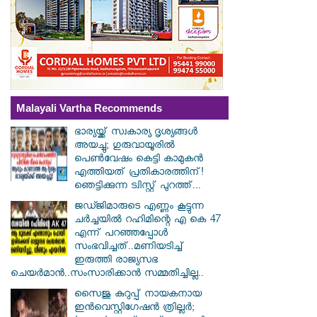
Malayali Vartha Recommends
ഭാര്യയ്ക്ക് സ്വകാര്യ ദൃശ്യങ്ങൾ
അയച്ചു; ഗുരുവായൂരിൽ
പെൺവേഷം കെട്ടി കാമുകൻ
എത്തിയത് പ്രതികാരത്തിന്!
ഞെട്ടിക്കുന്ന ട്വിസ്റ്റ് പുറത്ത്...
ജഡ്ജിമാരുടെ എണ്ണം കൂട്ടുന്ന
ചർച്ചയിൽ റഹിമിന്റെ എ കെ 47
എന്ന് പറഞ്ഞപ്പോൾ
സംഭവിച്ചത്..മണിയടിച്ച്
ഇരുത്തി രാജ്യസഭ
ചെയർമാൻ..സംസാരിക്കാൻ സമ്മതിച്ചില്ല..
സൈജു കുറുപ്പ് നായകനായ
ഇൻവെസ്റ്റിഗേഷൻ ത്രില്ലർ;