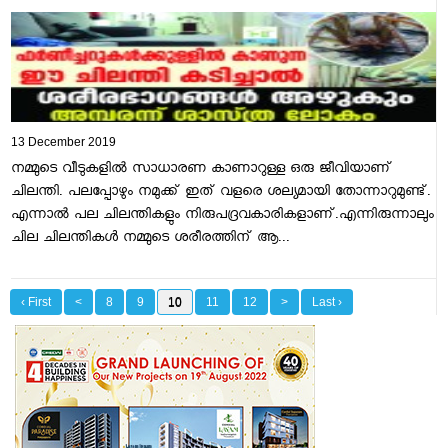
13 December 2019
നമ്മുടെ വീടുകളിൽ സാധാരണ കാണാറുള്ള ഒരു ജീവിയാണ്
ചിലന്തി. പലപ്പോഴും നമുക്ക് ഇത് വളരെ ശല്യമായി തോന്നാറുമുണ്ട്.
എന്നാൽ പല ചിലന്തികളും നിരുപദ്രവകാരികളാണ്.എന്നിരുന്നാലും
ചില ചിലന്തികള്‍ നമ്മുടെ ശരീരത്തിന് ആ...
‹ First
<
8
9
10
11
12
>
Last ›