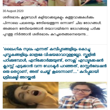
30 August 2020
ശരീരഭാരം കൂടുമ്പോൾ കളിയാക്കലുകളും കുത്തുവാക്കുകൾക്കും
പിന്നാലെ പലരെയും തേടിയെത്തുന്ന ഒന്നാണ് ചില രോഗങ്ങൾ.
അങ്ങനെ തേടിയെത്താൻ തയാറായിരുന്ന രോഗങ്ങളെ പടിക്കു
പുറത്തു നിർത്താൻ ശരീരഭാരം കുറച്ചതെങ്ങനെയെന്നു...
'ലൈംഗിക സുഖം എന്നത് കമ്പിപ്പടങ്ങളിലും കൊച്ചു
പുസ്തകങ്ങളിലും മാത്രമേ വിഷയമാവാറുള്ളല്ലോ. സ്കൂളിൽ
പഠിക്കുമ്പോൾ, എനിക്കോർമ്മയുണ്ട്, സെക്സ് എഡ്യൂക്കേഷൻ
ക്ലാസ്സ്‌ എടുക്കാൻ വന്ന ഡോക്ടർ പറഞ്ഞത്, മാസ്റ്റർബേഷൻ
ഒരു തെറ്റാണ്, അത് ചെയ്ത് കൂടെന്നാണ്....' കുറിപ്പുമായി
ശ്രീലക്ഷ്മി അറയ്ക്കൽ