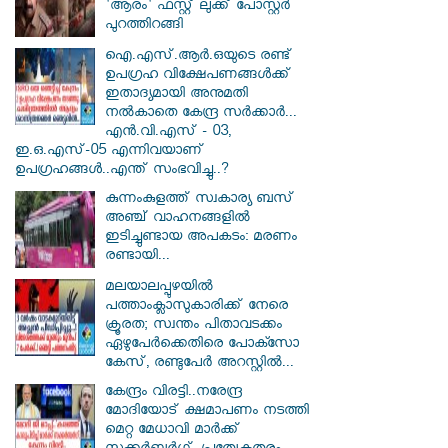
'ആരം' ഫസ്റ്റ് ലുക്ക് പോസ്റ്റർ
പുറത്തിറങ്ങി
ഐ.എസ്.ആർ.ഒയുടെ രണ്ട്
ഉപഗ്രഹ വിക്ഷേപണങ്ങൾക്ക്
ഇതാദ്യമായി അനുമതി
നൽകാതെ കേന്ദ്ര സർക്കാർ...
എൻ.വി.എസ് - 03,
ഇ.ഒ.എസ്-05 എന്നിവയാണ്
ഉപഗ്രഹങ്ങൾ..എന്ത് സംഭവിച്ചു..?
കുന്നംകുളത്ത് സ്വകാര്യ ബസ്
അഞ്ച് വാഹനങ്ങളിൽ
ഇടിച്ചുണ്ടായ അപകടം: മരണം
രണ്ടായി...
മലയാലപ്പുഴയിൽ
പത്താംക്ലാസുകാരിക്ക് നേരെ
ക്രൂരത; സ്വന്തം പിതാവടക്കം
ഏഴുപേർക്കെതിരെ പോക്സോ
കേസ്, രണ്ടുപേർ അറസ്റ്റിൽ...
കേന്ദ്രം വിരട്ടി..നരേന്ദ്ര
മോദിയോട് ക്ഷമാപണം നടത്തി
മെറ്റ മേധാവി മാർക്ക്